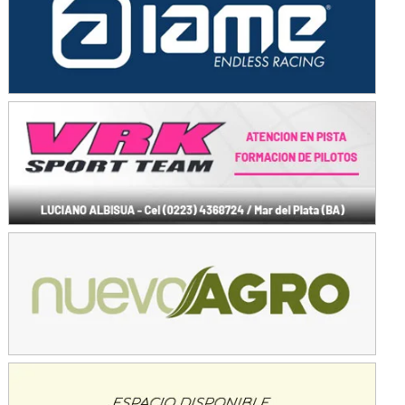
Avellaneda (Santa Fe)
SUR SANTAFESINO - F4
José Samuel Sánchez (Tierra)
Rufino (Santa Fe)
TUCUMANO - F5
Juan Navarro (Asfalto)
El Timbó (Tucumán)