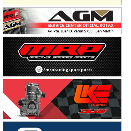
KDO - F6
Ciudad de Trenque Lauquen (Asfalto)
Trenque Lauquen (Buenos Aires)
ENTRERRIANO - F6 (POSTERGADA)
Parque de la Velocidad (Asfalto)
Villaguay (Entre Ríos)
VICTORIENSE - F7
El Cerro (Tierra)
Victoria (Entre Ríos)
PATAGONICO - F6
Moto Club Reginense (Tierra)
Gral. E. Godoy (Río Negro)
CSK - F7
Juventud Unida (Tierra)
Humboldt (Santa Fe)
NORESTE SANTAFESINO - F6
Ciudad de Avellaneda (Asfalto)