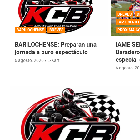
BREVES
D
IAME SERIE
BARILOCHENSE
BREVES
PRÓXIMA C
BARILOCHENSE: Preparan una
IAME SE
jornada a puro espectáculo
Baradero 
especial
6 agosto, 2026
E-Kart
6 agosto, 2