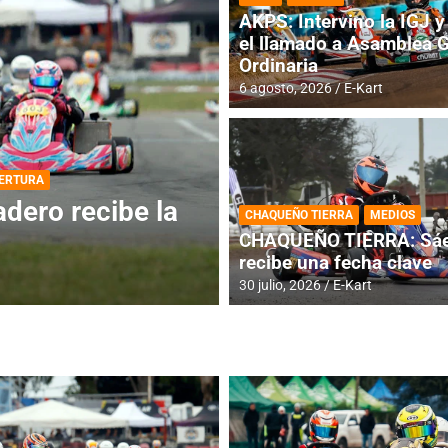
AKPS: Intervino la IGJ y 
el llamado a Asamblea 
Ordinaria
6 agosto, 2026
E-Kart
DESTACADA
INFORME CENTRAL
ios para la
RMC BUENOS AIR
CHAQUEÑO TIERRA
MEDIOS
histórica en Bar
CHAQUEÑO TIERRA: Sáe
recibe una fecha clave
4 agosto, 2026
E-Kart
30 julio, 2026
E-Kart