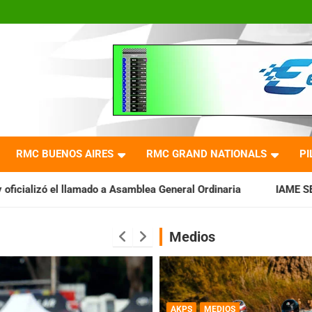
RMC BUENOS AIRES
RMC GRAND NATIONALS
PI
a Asamblea General Ordinaria
IAME SERIES ARGENTINA: Barade
Medios
AKPS
MEDIOS