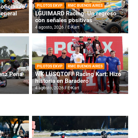
oficializó
PILOTOS EKVP
RMC BUENOS AIRES
General
LGUIMARD Racing: Un regreso
con señales positivas
4 agosto, 2026
E-Kart
RMC BUENOS AIRES
BR
ES: Cerró una jornada
I
PILOTOS EKVP
RMC BUENOS AIRES
adero
f
nz Peña
WK LÜSQTOFF Racing Kart: Hizo
historia en Baradero
6 a
4 agosto, 2026
E-Kart