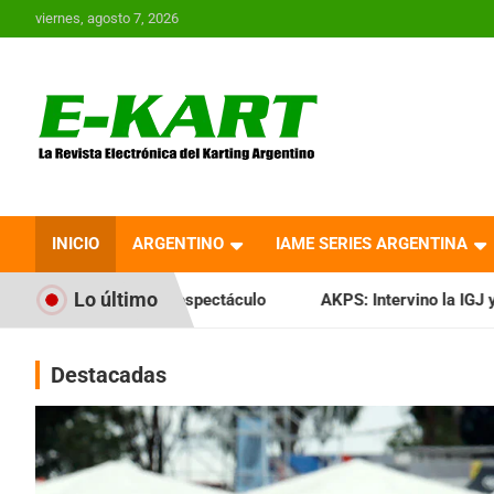
Saltar
viernes, agosto 7, 2026
al
contenido
E-Kart.com.ar | La
Revista Electrónica del
INICIO
ARGENTINO
IAME SERIES ARGENTINA
Karting en Argentina
Lo último
espectáculo
AKPS: Intervino la IGJ y oficializó el llamado 
Destacadas