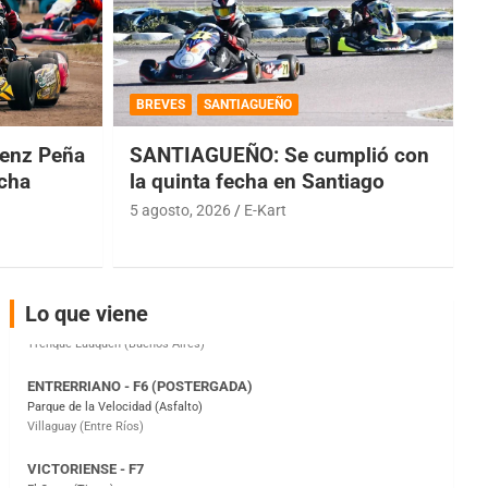
COBERTURA ESPECIAL DE E-KART.COM.AR
08/09-AGO
BREVES
SANTIAGUEÑO
IAME SERIES ARGENTINA 6
Ramiro Tot (Asfalto)
enz Peña
SANTIAGUEÑO: Se cumplió con
Baradero (Buenos Aires)
echa
la quinta fecha en Santiago
5 agosto, 2026
E-Kart
KDO - F6
Ciudad de Trenque Lauquen (Asfalto)
Trenque Lauquen (Buenos Aires)
ENTRERRIANO - F6 (POSTERGADA)
Lo que viene
Parque de la Velocidad (Asfalto)
Villaguay (Entre Ríos)
VICTORIENSE - F7
El Cerro (Tierra)
Victoria (Entre Ríos)
PATAGONICO - F6
Moto Club Reginense (Tierra)