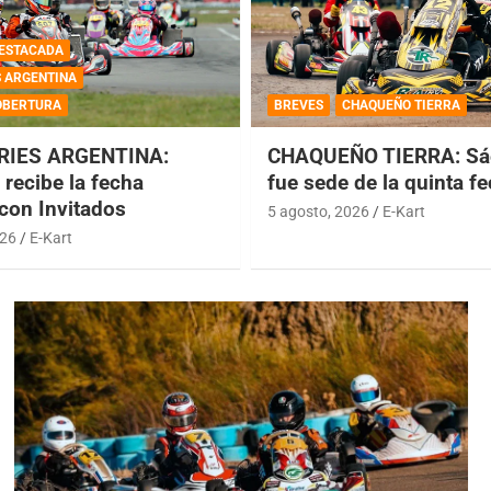
ESTACADA
S ARGENTINA
OBERTURA
BREVES
CHAQUEÑO TIERRA
RIES ARGENTINA:
CHAQUEÑO TIERRA: Sá
recibe la fecha
fue sede de la quinta f
 con Invitados
5 agosto, 2026
E-Kart
026
E-Kart