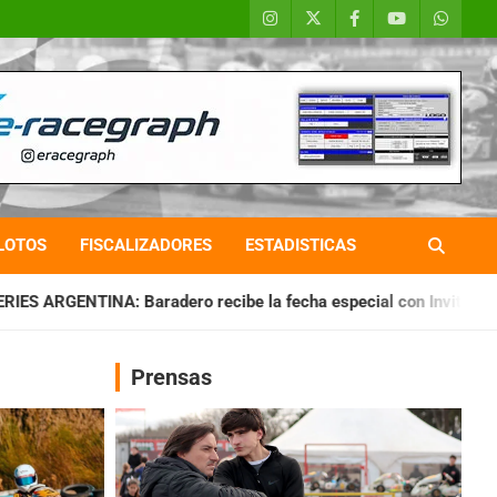
LOTOS
FISCALIZADORES
ESTADISTICAS
ro recibe la fecha especial con Invitados
CHAQUEÑO TIERR
Prensas