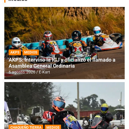
AKPS
MEDIOS
AKPS: Intervino la IGJ y oficializó el llamado a
Asamblea General Ordinaria
6 agosto, 2026
E-Kart
CHAQUEÑO TIERRA
MEDIOS