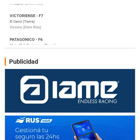
PATAGONICO - F6
Moto Club Reginense (Tierra)
Gral. E. Godoy (Río Negro)
CSK - F7
Juventud Unida (Tierra)
Humboldt (Santa Fe)
NORESTE SANTAFESINO - F6
Publicidad
Ciudad de Avellaneda (Asfalto)
Avellaneda (Santa Fe)
SUR SANTAFESINO - F4
José Samuel Sánchez (Tierra)
Rufino (Santa Fe)
TUCUMANO - F5
Juan Navarro (Asfalto)
El Timbó (Tucumán)
COBERTURA ESPECIAL DE E-KART.COM.AR
08/09-AGO