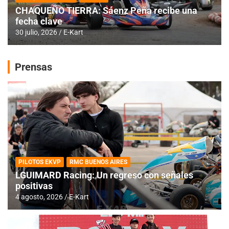
CHAQUEÑO TIERRA: Sáenz Peña recibe una
fecha clave
30 julio, 2026
E-Kart
Prensas
PILOTOS EKVP
RMC BUENOS AIRES
LGUIMARD Racing: Un regreso con señales
positivas
4 agosto, 2026
E-Kart