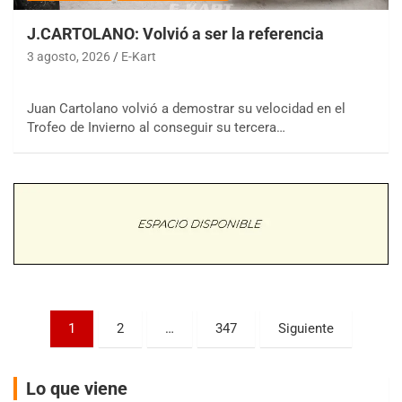
J.CARTOLANO: Volvió a ser la referencia
3 agosto, 2026
E-Kart
Juan Cartolano volvió a demostrar su velocidad en el
COBERTURA ESPECIAL DE E-KART.COM.AR
Trofeo de Invierno al conseguir su tercera…
08/09-AGO
IAME SERIES ARGENTINA 6
Ramiro Tot (Asfalto)
Baradero (Buenos Aires)
KDO - F6
Ciudad de Trenque Lauquen (Asfalto)
Trenque Lauquen (Buenos Aires)
ENTRERRIANO - F6 (POSTERGADA)
Parque de la Velocidad (Asfalto)
Paginación
1
2
…
347
Siguiente
Villaguay (Entre Ríos)
de
VICTORIENSE - F7
entradas
El Cerro (Tierra)
Lo que viene
Victoria (Entre Ríos)