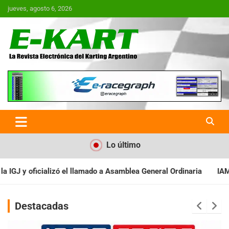
Saltar
jueves, agosto 6, 2026
al
contenido
E-Kart.com.ar | La Revista
Electrónica del Karting en
Argentina
Lo último
 Asamblea General Ordinaria
IAME SERIES ARGENTINA: Baradero r
Destacadas