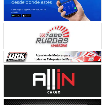
IAME SERIES ARGENTINA 6
Ramiro Tot (Asfalto)
Baradero (Buenos Aires)
KDO - F6
Ciudad de Trenque Lauquen (Asfalto)
Trenque Lauquen (Buenos Aires)
ENTRERRIANO - F6 (POSTERGADA)
Parque de la Velocidad (Asfalto)
Villaguay (Entre Ríos)
VICTORIENSE - F7
El Cerro (Tierra)
Victoria (Entre Ríos)
PATAGONICO - F6
Moto Club Reginense (Tierra)
Gral. E. Godoy (Río Negro)
CSK - F7
Juventud Unida (Tierra)
Humboldt (Santa Fe)