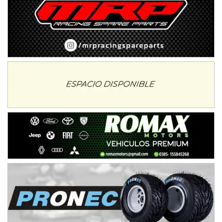
NORESTE SANTAFESINO - F6
Ciudad de Avellaneda (Asfalto)
Avellaneda (Santa Fe)
SUR SANTAFESINO - F4
José Samuel Sánchez (Tierra)
Rufino (Santa Fe)
TUCUMANO - F5
Juan Navarro (Asfalto)
El Timbó (Tucumán)