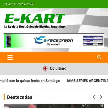
Saltar
jueves, agosto 6, 2026
al
contenido
E-Kart.com.ar | La Revista
Electrónica del Karting en
Argentina
Lo último
tiago
IAME SERIES ARGENTINA: Horarios para la fecha con Inv
Destacadas