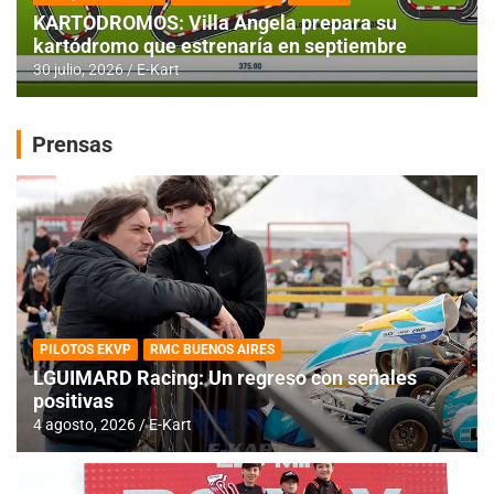
KARTODROMOS: Villa Angela prepara su
kartódromo que estrenaría en septiembre
30 julio, 2026
E-Kart
Prensas
PILOTOS EKVP
RMC BUENOS AIRES
LGUIMARD Racing: Un regreso con señales
positivas
4 agosto, 2026
E-Kart