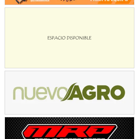
KDO - F6
Ciudad de Trenque Lauquen (Asfalto)
Trenque Lauquen (Buenos Aires)
ENTRERRIANO - F6 (POSTERGADA)
Parque de la Velocidad (Asfalto)
Villaguay (Entre Ríos)
VICTORIENSE - F7
El Cerro (Tierra)
Victoria (Entre Ríos)
PATAGONICO - F6
Moto Club Reginense (Tierra)
Gral. E. Godoy (Río Negro)
CSK - F7
Juventud Unida (Tierra)
Humboldt (Santa Fe)
NORESTE SANTAFESINO - F6
Ciudad de Avellaneda (Asfalto)
Avellaneda (Santa Fe)