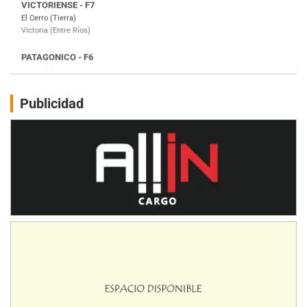
Moto Club Reginense (Tierra)
Gral. E. Godoy (Río Negro)
CSK - F7
Juventud Unida (Tierra)
Humboldt (Santa Fe)
NORESTE SANTAFESINO - F6
Publicidad
Ciudad de Avellaneda (Asfalto)
Avellaneda (Santa Fe)
SUR SANTAFESINO - F4
José Samuel Sánchez (Tierra)
Rufino (Santa Fe)
TUCUMANO - F5
Juan Navarro (Asfalto)
El Timbó (Tucumán)
COBERTURA ESPECIAL DE E-KART.COM.AR
08/09-AGO
IAME SERIES ARGENTINA 6
Ramiro Tot (Asfalto)