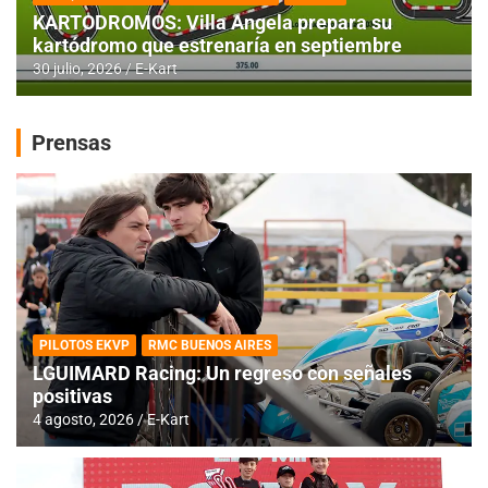
KARTODROMOS: Villa Angela prepara su
kartódromo que estrenaría en septiembre
30 julio, 2026
E-Kart
Prensas
PILOTOS EKVP
RMC BUENOS AIRES
LGUIMARD Racing: Un regreso con señales
positivas
4 agosto, 2026
E-Kart