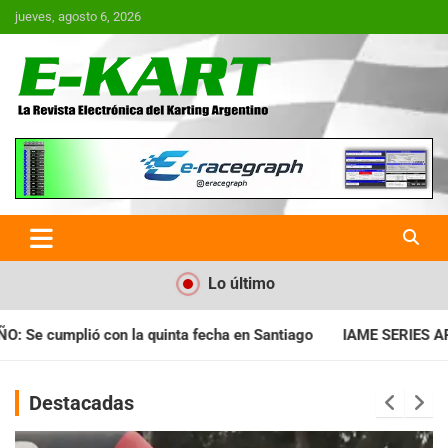
Saltar
jueves, agosto 6, 2026
al
contenido
E-Kart.com.ar | La Revista
Electrónica del Karting en
Argentina
Lo último
cha en Santiago
IAME SERIES ARGENTINA: Horarios para la fec
Destacadas