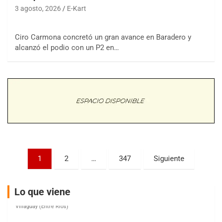
3 agosto, 2026
E-Kart
Ciro Carmona concretó un gran avance en Baradero y
COBERTURA ESPECIAL DE E-KART.COM.AR
alcanzó el podio con un P2 en…
08/09-AGO
IAME SERIES ARGENTINA 6
Ramiro Tot (Asfalto)
Baradero (Buenos Aires)
KDO - F6
Ciudad de Trenque Lauquen (Asfalto)
Trenque Lauquen (Buenos Aires)
ENTRERRIANO - F6 (POSTERGADA)
Parque de la Velocidad (Asfalto)
Paginación
1
2
…
347
Siguiente
Villaguay (Entre Ríos)
de
VICTORIENSE - F7
entradas
El Cerro (Tierra)
Lo que viene
Victoria (Entre Ríos)
PATAGONICO - F6