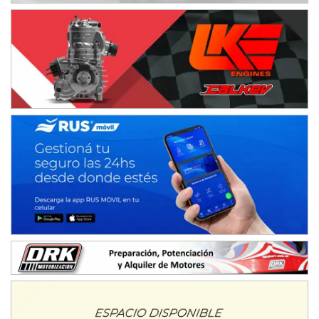
Ciudad de Avellaneda (Asfalto)
Avellaneda (Santa Fe)
SUR SANTAFESINO - F4
José Samuel Sánchez (Tierra)
Rufino (Santa Fe)
TUCUMANO - F5
Juan Navarro (Asfalto)
El Timbó (Tucumán)