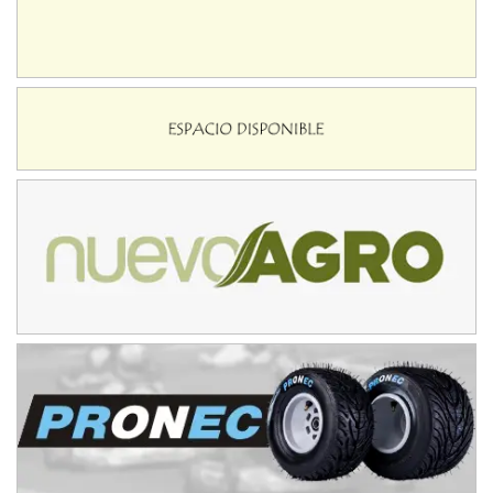
Baradero (Buenos Aires)
KDO - F6
Ciudad de Trenque Lauquen (Asfalto)
Trenque Lauquen (Buenos Aires)
ENTRERRIANO - F6 (POSTERGADA)
Parque de la Velocidad (Asfalto)
Villaguay (Entre Ríos)
VICTORIENSE - F7
El Cerro (Tierra)
Victoria (Entre Ríos)
PATAGONICO - F6
Moto Club Reginense (Tierra)
Gral. E. Godoy (Río Negro)
CSK - F7
Juventud Unida (Tierra)
Humboldt (Santa Fe)
NORESTE SANTAFESINO - F6