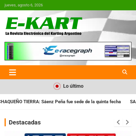
Saltar
jueves, agosto 6, 2026
al
contenido
E-Kart.com.ar | La Revista
Electrónica del Karting en
Argentina
Lo último
ue sede de la quinta fecha
SANTIAGUEÑO: Se cumplió con la q
Destacadas