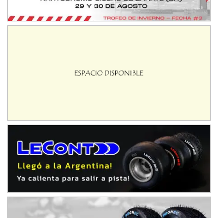
Baradero (Buenos Aires)
KDO - F6
Ciudad de Trenque Lauquen (Asfalto)
Trenque Lauquen (Buenos Aires)
ENTRERRIANO - F6 (POSTERGADA)
Parque de la Velocidad (Asfalto)
Villaguay (Entre Ríos)
VICTORIENSE - F7
El Cerro (Tierra)
Victoria (Entre Ríos)
PATAGONICO - F6
Moto Club Reginense (Tierra)
Gral. E. Godoy (Río Negro)
CSK - F7
Juventud Unida (Tierra)
Humboldt (Santa Fe)
NORESTE SANTAFESINO - F6