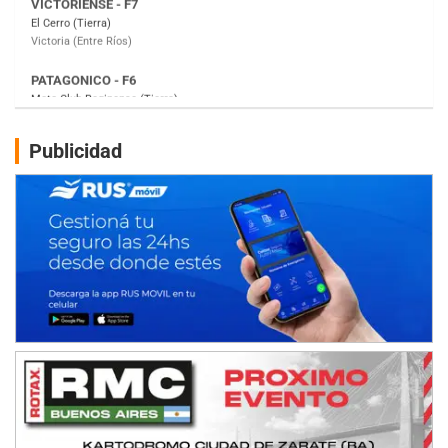
Moto Club Reginense (Tierra)
Gral. E. Godoy (Río Negro)
CSK - F7
Juventud Unida (Tierra)
Humboldt (Santa Fe)
NORESTE SANTAFESINO - F6
Publicidad
Ciudad de Avellaneda (Asfalto)
Avellaneda (Santa Fe)
SUR SANTAFESINO - F4
José Samuel Sánchez (Tierra)
Rufino (Santa Fe)
TUCUMANO - F5
Juan Navarro (Asfalto)
El Timbó (Tucumán)
COBERTURA ESPECIAL DE E-KART.COM.AR
08/09-AGO
IAME SERIES ARGENTINA 6
Ramiro Tot (Asfalto)