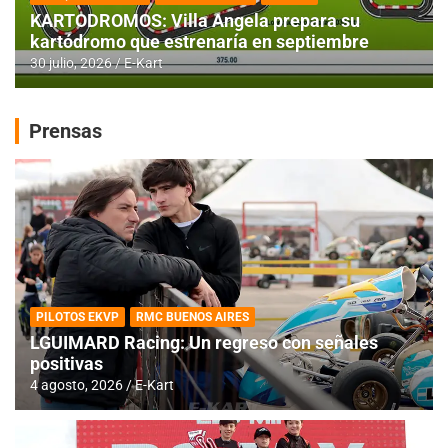
KARTODROMOS: Villa Angela prepara su
kartódromo que estrenaría en septiembre
30 julio, 2026
E-Kart
Prensas
PILOTOS EKVP
RMC BUENOS AIRES
LGUIMARD Racing: Un regreso con señales
positivas
4 agosto, 2026
E-Kart