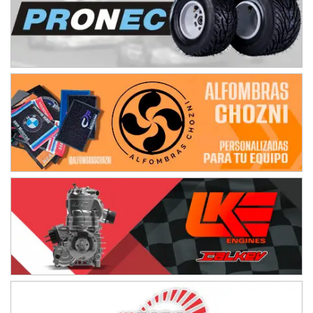
Ciudad de Avellaneda (Asfalto)
Avellaneda (Santa Fe)
SUR SANTAFESINO - F4
José Samuel Sánchez (Tierra)
Rufino (Santa Fe)
TUCUMANO - F5
Juan Navarro (Asfalto)
El Timbó (Tucumán)