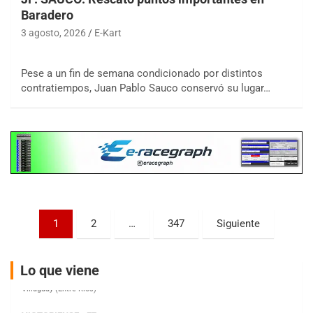
Baradero
3 agosto, 2026
E-Kart
COBERTURA ESPECIAL DE E-KART.COM.AR
08/09-AGO
Pese a un fin de semana condicionado por distintos
contratiempos, Juan Pablo Sauco conservó su lugar…
IAME SERIES ARGENTINA 6
Ramiro Tot (Asfalto)
Baradero (Buenos Aires)
KDO - F6
Ciudad de Trenque Lauquen (Asfalto)
Trenque Lauquen (Buenos Aires)
ENTRERRIANO - F6 (POSTERGADA)
Parque de la Velocidad (Asfalto)
Paginación
1
2
…
347
Siguiente
Villaguay (Entre Ríos)
de
VICTORIENSE - F7
entradas
El Cerro (Tierra)
Lo que viene
Victoria (Entre Ríos)
PATAGONICO - F6