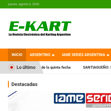
Saltar
jueves, agosto 6, 2026
al
contenido
E-Kart.com.ar | La
Revista Electrónica del
INICIO
ARGENTINO
IAME SERIES ARGENTINA
Karting en Argentina
Lo último
de la quinta fecha
SANTIAGUEÑO: Se cumplió con la quinta
Destacadas