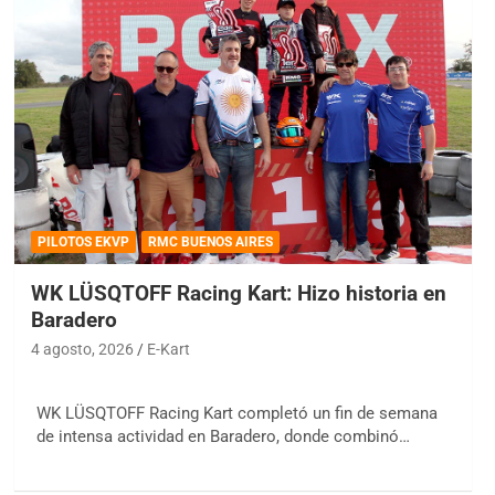
PILOTOS EKVP
RMC BUENOS AIRES
WK LÜSQTOFF Racing Kart: Hizo historia en
Baradero
4 agosto, 2026
E-Kart
WK LÜSQTOFF Racing Kart completó un fin de semana
de intensa actividad en Baradero, donde combinó…