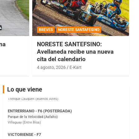
COBERTURA ESPECIAL DE E-KART.COM.AR
08/09-AGO
BREVES
NORESTE SANTAFESINO
IAME SERIES ARGENTINA 6
una
NORESTE SANTEFSINO:
Ramiro Tot (Asfalto)
Baradero (Buenos Aires)
Avellaneda recibe una nueva
cita del calendario
KDO - F6
Ciudad de Trenque Lauquen (Asfalto)
4 agosto, 2026
E-Kart
Trenque Lauquen (Buenos Aires)
ENTRERRIANO - F6 (POSTERGADA)
Lo que viene
Parque de la Velocidad (Asfalto)
Villaguay (Entre Ríos)
VICTORIENSE - F7
El Cerro (Tierra)
Victoria (Entre Ríos)
PATAGONICO - F6
Moto Club Reginense (Tierra)