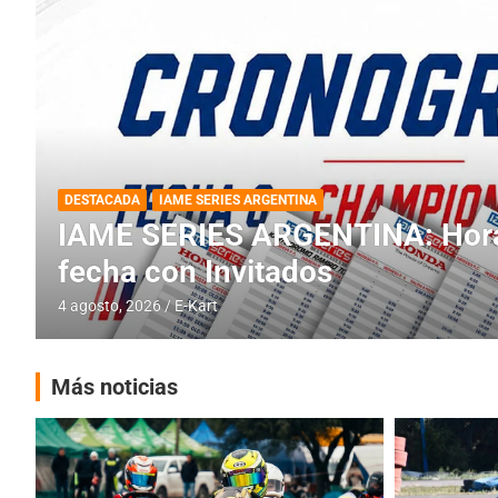
DESTACADA
INFORME CENTRAL
RMC BUENOS AIRES
RMC BUENOS AIRES: Cerró una
histórica en Baradero
4 agosto, 2026
E-Kart
Más noticias