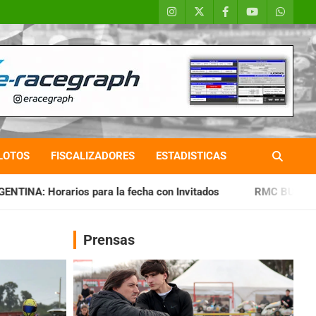
LOTOS
FISCALIZADORES
ESTADISTICAS
la fecha con Invitados
RMC BUENOS AIRES: Cerró una jorna
Prensas