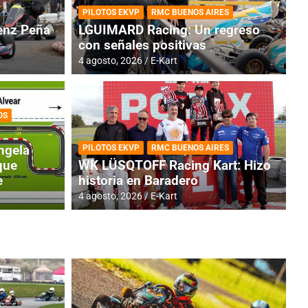
PILOTOS EKVP
RMC BUENOS AIRES
nz Peña
LGUIMARD Racing: Un regreso
con señales positivas
4 agosto, 2026
E-Kart
OS
TINA
DE
GENTINA: Horarios para la
R
ngela
PILOTOS EKVP
RMC BUENOS AIRES
dos
h
que
WK LÜSQTOFF Racing Kart: Hizo
e
historia en Baradero
4 a
4 agosto, 2026
E-Kart