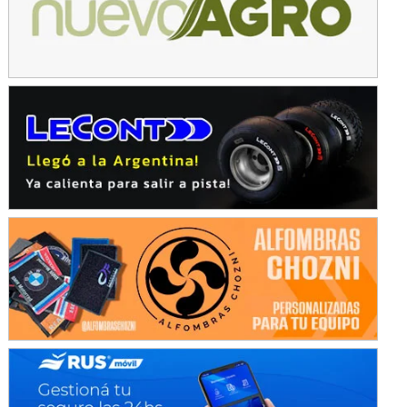
Avellaneda (Santa Fe)
SUR SANTAFESINO - F4
José Samuel Sánchez (Tierra)
Rufino (Santa Fe)
TUCUMANO - F5
Juan Navarro (Asfalto)
El Timbó (Tucumán)