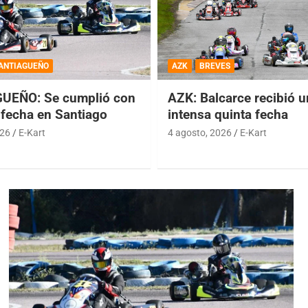
ANTIAGUEÑO
AZK
BREVES
UEÑO: Se cumplió con
AZK: Balcarce recibió 
 fecha en Santiago
intensa quinta fecha
026
E-Kart
4 agosto, 2026
E-Kart