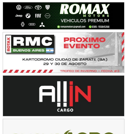
KDO - F6
Ciudad de Trenque Lauquen (Asfalto)
Trenque Lauquen (Buenos Aires)
ENTRERRIANO - F6 (POSTERGADA)
Parque de la Velocidad (Asfalto)
Villaguay (Entre Ríos)
VICTORIENSE - F7
El Cerro (Tierra)
Victoria (Entre Ríos)
PATAGONICO - F6
Moto Club Reginense (Tierra)
Gral. E. Godoy (Río Negro)
CSK - F7
Juventud Unida (Tierra)
Humboldt (Santa Fe)
NORESTE SANTAFESINO - F6
Ciudad de Avellaneda (Asfalto)