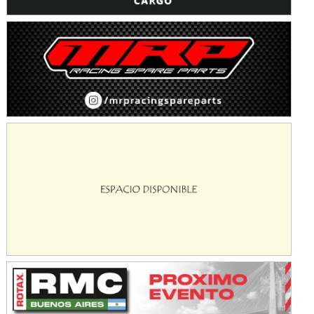
Avellaneda (Santa Fe)
SUR SANTAFESINO - F4
José Samuel Sánchez (Tierra)
Rufino (Santa Fe)
TUCUMANO - F5
Juan Navarro (Asfalto)
El Timbó (Tucumán)