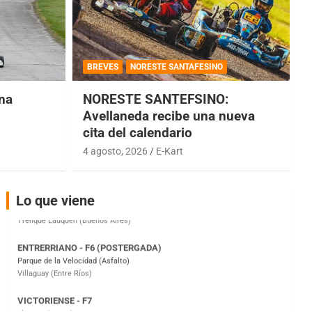
COBERTURA ESPECIAL DE E-KART.COM.AR
08/09-AGO
BREVES
NORESTE SANTAFESINO
IAME SERIES ARGENTINA 6
Ramiro Tot (Asfalto)
una
NORESTE SANTEFSINO:
Baradero (Buenos Aires)
Avellaneda recibe una nueva
cita del calendario
KDO - F6
Ciudad de Trenque Lauquen (Asfalto)
4 agosto, 2026
E-Kart
Trenque Lauquen (Buenos Aires)
ENTRERRIANO - F6 (POSTERGADA)
Lo que viene
Parque de la Velocidad (Asfalto)
Villaguay (Entre Ríos)
VICTORIENSE - F7
El Cerro (Tierra)
Victoria (Entre Ríos)
PATAGONICO - F6
Moto Club Reginense (Tierra)