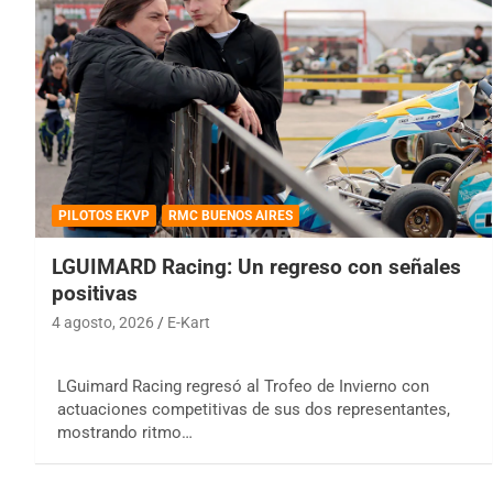
PILOTOS EKVP
RMC BUENOS AIRES
LGUIMARD Racing: Un regreso con señales
positivas
4 agosto, 2026
E-Kart
LGuimard Racing regresó al Trofeo de Invierno con
actuaciones competitivas de sus dos representantes,
mostrando ritmo…