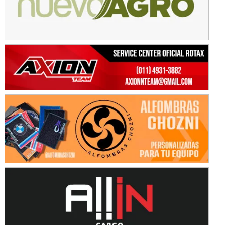
KDO - F6
Ciudad de Trenque Lauquen (Asfalto)
Trenque Lauquen (Buenos Aires)
ENTRERRIANO - F6 (POSTERGADA)
Parque de la Velocidad (Asfalto)
Villaguay (Entre Ríos)
VICTORIENSE - F7
El Cerro (Tierra)
Victoria (Entre Ríos)
PATAGONICO - F6
Moto Club Reginense (Tierra)
Gral. E. Godoy (Río Negro)
CSK - F7
Juventud Unida (Tierra)
Humboldt (Santa Fe)
NORESTE SANTAFESINO - F6
Ciudad de Avellaneda (Asfalto)