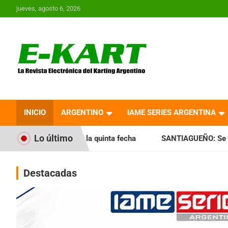
Saltar
jueves, agosto 6, 2026
al
contenido
E-Kart.com.ar | La
Revista Electrónica del
INICIO
ARGENTINO
IAME SERIES ARGENTINA
Karting en Argentina
Lo último
la quinta fecha
SANTIAGUEÑO: Se cumplió con la quinta fe
Destacadas