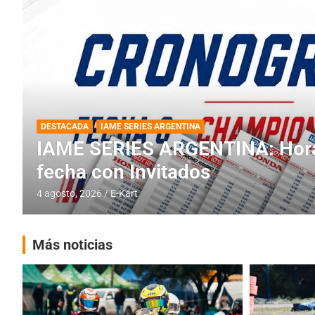
DESTACADA
INFORME CENTRAL
RMC BUENOS AIRES
RMC BUENOS AIRES: Cerró una
histórica en Baradero
4 agosto, 2026
E-Kart
Más noticias