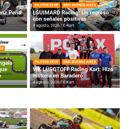
PILOTOS EKVP
RMC BUENOS AIRES
nz Peña
LGUIMARD Racing: Un regreso
con señales positivas
4 agosto, 2026
E-Kart
OS
TINA
DE
GENTINA: Horarios para la
R
ngela
PILOTOS EKVP
RMC BUENOS AIRES
dos
h
que
WK LÜSQTOFF Racing Kart: Hizo
e
historia en Baradero
4 a
4 agosto, 2026
E-Kart