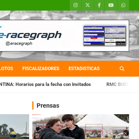
LOTOS
FISCALIZADORES
ESTADISTICAS
fecha con Invitados
RMC BUENOS AIRES: Cerró una jornada 
Prensas