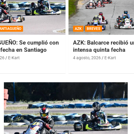
ANTIAGUEÑO
AZK
BREVES
UEÑO: Se cumplió con
AZK: Balcarce recibió 
 fecha en Santiago
intensa quinta fecha
026
E-Kart
4 agosto, 2026
E-Kart