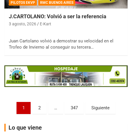
PILOTOS EKVP
RMC BUENOS AIRES
J.CARTOLANO: Volvió a ser la referencia
3 agosto, 2026
E-Kart
COBERTURA ESPECIAL DE E-KART.COM.AR
Juan Cartolano volvió a demostrar su velocidad en el
08/09-AGO
Trofeo de Invierno al conseguir su tercera…
IAME SERIES ARGENTINA 6
Ramiro Tot (Asfalto)
Baradero (Buenos Aires)
KDO - F6
Ciudad de Trenque Lauquen (Asfalto)
Trenque Lauquen (Buenos Aires)
ENTRERRIANO - F6 (POSTERGADA)
Parque de la Velocidad (Asfalto)
Paginación
1
2
…
347
Siguiente
Villaguay (Entre Ríos)
de
VICTORIENSE - F7
entradas
El Cerro (Tierra)
Lo que viene
Victoria (Entre Ríos)