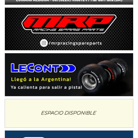
IAME SERIES ARGENTINA 6
Ramiro Tot (Asfalto)
Baradero (Buenos Aires)
KDO - F6
Ciudad de Trenque Lauquen (Asfalto)
Trenque Lauquen (Buenos Aires)
ENTRERRIANO - F6 (POSTERGADA)
Parque de la Velocidad (Asfalto)
Villaguay (Entre Ríos)
VICTORIENSE - F7
El Cerro (Tierra)
Victoria (Entre Ríos)
PATAGONICO - F6
Moto Club Reginense (Tierra)
Gral. E. Godoy (Río Negro)
CSK - F7
Juventud Unida (Tierra)
Humboldt (Santa Fe)