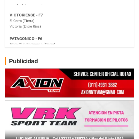
PATAGONICO - F6
Moto Club Reginense (Tierra)
Gral. E. Godoy (Río Negro)
CSK - F7
Juventud Unida (Tierra)
Humboldt (Santa Fe)
NORESTE SANTAFESINO - F6
Publicidad
Ciudad de Avellaneda (Asfalto)
Avellaneda (Santa Fe)
SUR SANTAFESINO - F4
José Samuel Sánchez (Tierra)
Rufino (Santa Fe)
TUCUMANO - F5
Juan Navarro (Asfalto)
El Timbó (Tucumán)
COBERTURA ESPECIAL DE E-KART.COM.AR
08/09-AGO