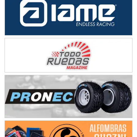
NORESTE SANTAFESINO - F6
Ciudad de Avellaneda (Asfalto)
Avellaneda (Santa Fe)
SUR SANTAFESINO - F4
José Samuel Sánchez (Tierra)
Rufino (Santa Fe)
TUCUMANO - F5
Juan Navarro (Asfalto)
El Timbó (Tucumán)