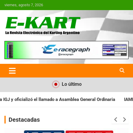
Saltar
viernes, agosto 7, 2026
al
contenido
E-Kart.com.ar | La Revista
Electrónica del Karting en
Argentina
Lo último
 Asamblea General Ordinaria
IAME SERIES ARGENTINA: Baradero r
Destacadas