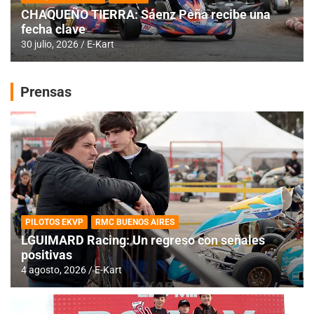
CHAQUEÑO TIERRA: Sáenz Peña recibe una
fecha clave
30 julio, 2026
E-Kart
Prensas
PILOTOS EKVP
RMC BUENOS AIRES
LGUIMARD Racing: Un regreso con señales
positivas
4 agosto, 2026
E-Kart