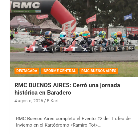
DESTACADA
INFORME CENTRAL
RMC BUENOS AIRES
RMC BUENOS AIRES: Cerró una jornada
histórica en Baradero
4 agosto, 2026
E-Kart
RMC Buenos Aires completó el Evento #2 del Trofeo de
Invierno en el Kartódromo «Ramiro Tot»…