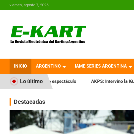
Saltar
viernes, agosto 7, 2026
al
contenido
E-Kart.com.ar | La
Revista Electrónica del
INICIO
ARGENTINO
IAME SERIES ARGENTINA
Karting en Argentina
Lo último
uro espectáculo
AKPS: Intervino la IGJ y oficializó el llam
Destacadas