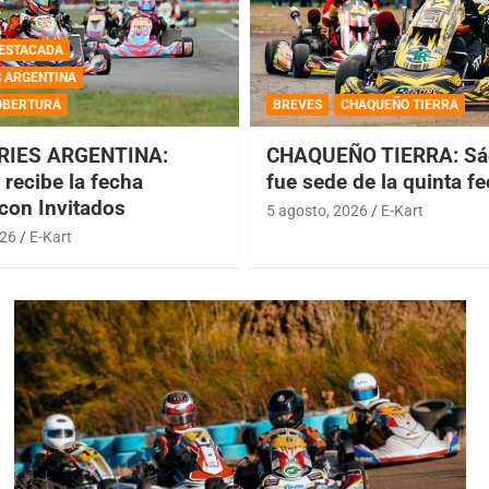
ESTACADA
S ARGENTINA
OBERTURA
BREVES
CHAQUEÑO TIERRA
RIES ARGENTINA:
CHAQUEÑO TIERRA: Sá
recibe la fecha
fue sede de la quinta f
 con Invitados
5 agosto, 2026
E-Kart
026
E-Kart