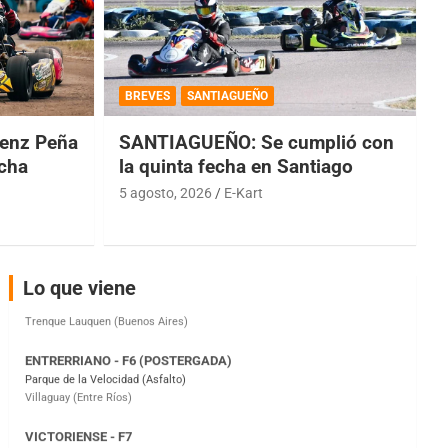
COBERTURA ESPECIAL DE E-KART.COM.AR
08/09-AGO
BREVES
SANTIAGUEÑO
IAME SERIES ARGENTINA 6
enz Peña
SANTIAGUEÑO: Se cumplió con
Ramiro Tot (Asfalto)
echa
la quinta fecha en Santiago
Baradero (Buenos Aires)
5 agosto, 2026
E-Kart
KDO - F6
Ciudad de Trenque Lauquen (Asfalto)
Trenque Lauquen (Buenos Aires)
ENTRERRIANO - F6 (POSTERGADA)
Lo que viene
Parque de la Velocidad (Asfalto)
Villaguay (Entre Ríos)
VICTORIENSE - F7
El Cerro (Tierra)
Victoria (Entre Ríos)
PATAGONICO - F6