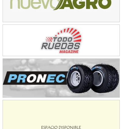
Avellaneda (Santa Fe)
SUR SANTAFESINO - F4
José Samuel Sánchez (Tierra)
Rufino (Santa Fe)
TUCUMANO - F5
Juan Navarro (Asfalto)
El Timbó (Tucumán)