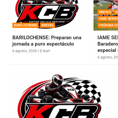
BREVES
D
IAME SERIE
BARILOCHENSE
BREVES
PRÓXIMA C
BARILOCHENSE: Preparan una
IAME SE
jornada a puro espectáculo
Baradero 
especial
6 agosto, 2026
E-Kart
6 agosto, 2