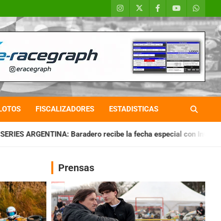
LOTOS
FISCALIZADORES
ESTADISTICAS
adero recibe la fecha especial con Invitados
CHAQUEÑO TI
Prensas