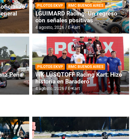
oficializó
PILOTOS EKVP
RMC BUENOS AIRES
General
LGUIMARD Racing: Un regreso
con señales positivas
4 agosto, 2026
E-Kart
RMC BUENOS AIRES
BR
ES: Cerró una jornada
I
PILOTOS EKVP
RMC BUENOS AIRES
adero
f
nz Peña
WK LÜSQTOFF Racing Kart: Hizo
historia en Baradero
6 a
4 agosto, 2026
E-Kart