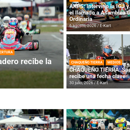
AKPS: Intervino la IGJ y 
el llamado a Asamblea 
Ordinaria
6 agosto, 2026
E-Kart
DESTACADA
INFORME CENTRAL
ios para la
RMC BUENOS AIR
CHAQUEÑO TIERRA
MEDIOS
histórica en Bar
CHAQUEÑO TIERRA: Sáe
recibe una fecha clave
4 agosto, 2026
E-Kart
30 julio, 2026
E-Kart