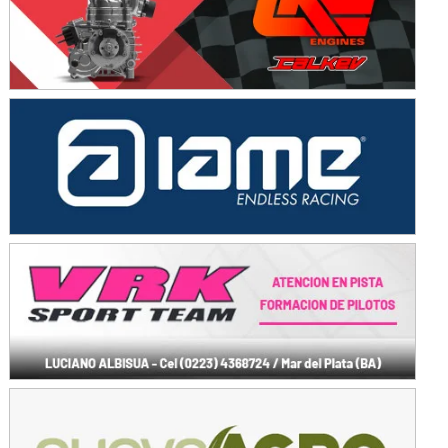
Baradero (Buenos Aires)
KDO - F6
Ciudad de Trenque Lauquen (Asfalto)
Trenque Lauquen (Buenos Aires)
ENTRERRIANO - F6 (POSTERGADA)
Parque de la Velocidad (Asfalto)
Villaguay (Entre Ríos)
VICTORIENSE - F7
El Cerro (Tierra)
Victoria (Entre Ríos)
PATAGONICO - F6
Moto Club Reginense (Tierra)
Gral. E. Godoy (Río Negro)
CSK - F7
Juventud Unida (Tierra)
Humboldt (Santa Fe)
NORESTE SANTAFESINO - F6
Ciudad de Avellaneda (Asfalto)