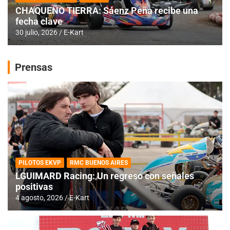
CHAQUEÑO TIERRA: Sáenz Peña recibe una
fecha clave
30 julio, 2026
E-Kart
Prensas
PILOTOS EKVP
RMC BUENOS AIRES
LGUIMARD Racing: Un regreso con señales
positivas
4 agosto, 2026
E-Kart