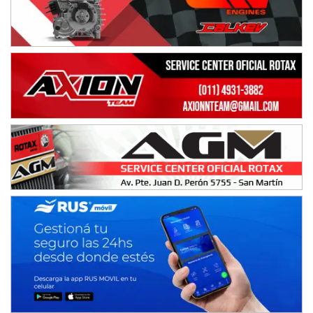
15/16/17-AGO
APAK - F6
Ciudad de Zárate (Asfalto)
Zárate (Buenos Aires)
PROKART METROPOLITANO - F1
Rubén Luis Di Palma (Asfalto)
Ciudad Evita (Buenos Aires)
AKPS - F6
Kartódromo AKPS (Asfalto)
Comodoro Rivadavia (Chubut)
CORDOBES ASFALTO - F7
Complejo Valentín Lauret (Tierra)
Colonia Caroya (Córdoba)
ENTRERRIANO - F6
Parque de la Velocidad (Asfalto)
Villaguay (Entre Ríos)