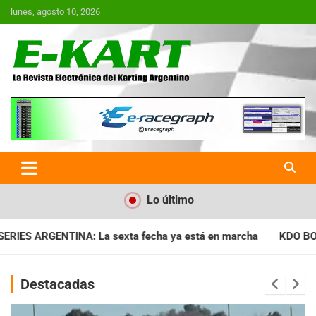
Saltar
lunes, agosto 10, 2026
al
contenido
E-Kart.com.ar | La Revista
Electrónica del Karting en
Argentina
Lo último
ha ya está en marcha
KDO BONAERENSE: Con la vara bien alta
Destacadas