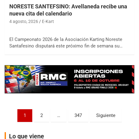
NORESTE SANTEFSINO: Avellaneda recibe una
nueva cita del calendario
4 agosto, 2026
E-Kart
COBERTURA ON-LINE DE E-KART.COM.AR
El Campeonato 2026 de la Asociación Karting Noreste
15/16/17-AGO
Santafesino disputará este próximo fin de semana su…
APAK - F6
Ciudad de Zárate (Asfalto)
Zárate (Buenos Aires)
PROKART METROPOLITANO - F1
Rubén Luis Di Palma (Asfalto)
Ciudad Evita (Buenos Aires)
AKPS - F6
Paginación
1
2
…
347
Siguiente
Kartódromo AKPS (Asfalto)
de
Comodoro Rivadavia (Chubut)
entradas
CORDOBES ASFALTO - F7
Lo que viene