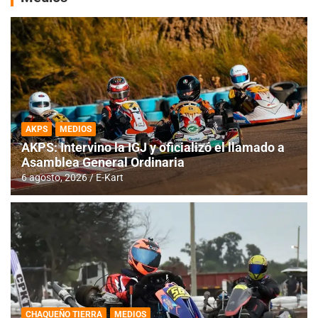
AKPS
MEDIOS
AKPS: Intervino la IGJ y oficializó el llamado a
Asamblea General Ordinaria
6 agosto, 2026
E-Kart
CHAQUEÑO TIERRA
MEDIOS