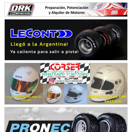
SUR ENTRERRIANO - F6
Hugo "Gato" Molini (Tierra)
Nogoyá (Entre Ríos)
RIOJANO - F6
Ciudad de La Rioja (Asfalto)
La Rioja (La Rioja)
PROKART NEUQUINO - F6
Autódromo de Neuquén (Asfalto)
Centenario (Neuquén)
CENTRO BONAERENSE - F6
Emilio Parisi (Tierra)
25 de Mayo (Buenos Aires)