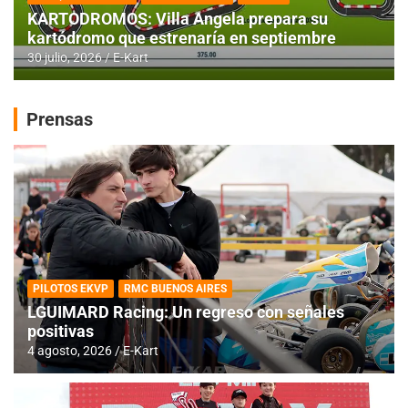
KARTODROMOS: Villa Angela prepara su
kartódromo que estrenaría en septiembre
30 julio, 2026
E-Kart
Prensas
PILOTOS EKVP
RMC BUENOS AIRES
LGUIMARD Racing: Un regreso con señales
positivas
4 agosto, 2026
E-Kart