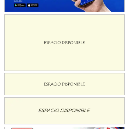
SUR SANTAFESINO - F4
José Samuel Sánchez (Tierra)
Rufino (Santa Fe)
TUCUMANO - F5
Juan Navarro (Asfalto)
El Timbó (Tucumán)