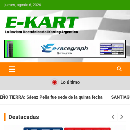
Saltar
jueves, agosto 6, 2026
al
contenido
E-Kart.com.ar | La Revista
Electrónica del Karting en
Argentina
Lo último
 de la quinta fecha
SANTIAGUEÑO: Se cumplió con la quinta 
Destacadas