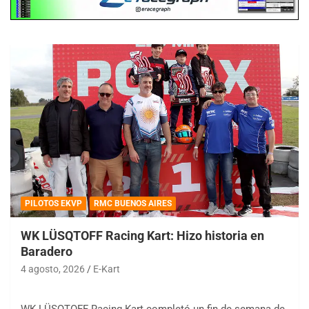
PILOTOS EKVP
RMC BUENOS AIRES
WK LÜSQTOFF Racing Kart: Hizo historia en
Baradero
4 agosto, 2026
E-Kart
WK LÜSQTOFF Racing Kart completó un fin de semana de