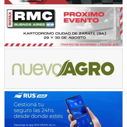
KDO - F6
Ciudad de Trenque Lauquen (Asfalto)
Trenque Lauquen (Buenos Aires)
ENTRERRIANO - F6 (POSTERGADA)
Parque de la Velocidad (Asfalto)
Villaguay (Entre Ríos)
VICTORIENSE - F7
El Cerro (Tierra)
Victoria (Entre Ríos)
PATAGONICO - F6
Moto Club Reginense (Tierra)
Gral. E. Godoy (Río Negro)
CSK - F7
Juventud Unida (Tierra)
Humboldt (Santa Fe)
NORESTE SANTAFESINO - F6
Ciudad de Avellaneda (Asfalto)
Avellaneda (Santa Fe)