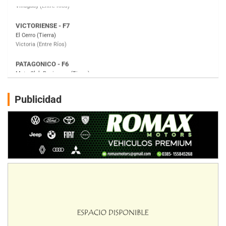
PATAGONICO - F6
Moto Club Reginense (Tierra)
Gral. E. Godoy (Río Negro)
CSK - F7
Juventud Unida (Tierra)
Humboldt (Santa Fe)
NORESTE SANTAFESINO - F6
Publicidad
Ciudad de Avellaneda (Asfalto)
Avellaneda (Santa Fe)
SUR SANTAFESINO - F4
José Samuel Sánchez (Tierra)
Rufino (Santa Fe)
TUCUMANO - F5
Juan Navarro (Asfalto)
El Timbó (Tucumán)
COBERTURA ESPECIAL DE E-KART.COM.AR
08/09-AGO