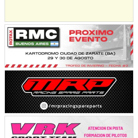
IAME SERIES ARGENTINA 6
Ramiro Tot (Asfalto)
Baradero (Buenos Aires)
KDO - F6
Ciudad de Trenque Lauquen (Asfalto)
Trenque Lauquen (Buenos Aires)
ENTRERRIANO - F6 (POSTERGADA)
Parque de la Velocidad (Asfalto)
Villaguay (Entre Ríos)
VICTORIENSE - F7
El Cerro (Tierra)
Victoria (Entre Ríos)
PATAGONICO - F6
Moto Club Reginense (Tierra)
Gral. E. Godoy (Río Negro)
CSK - F7
Juventud Unida (Tierra)
Humboldt (Santa Fe)