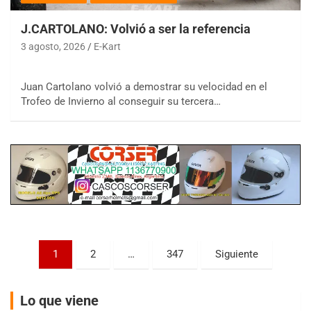
J.CARTOLANO: Volvió a ser la referencia
3 agosto, 2026
E-Kart
Juan Cartolano volvió a demostrar su velocidad en el
COBERTURA ESPECIAL DE E-KART.COM.AR
08/09-AGO
Trofeo de Invierno al conseguir su tercera…
IAME SERIES ARGENTINA 6
Ramiro Tot (Asfalto)
Baradero (Buenos Aires)
KDO - F6
Ciudad de Trenque Lauquen (Asfalto)
Trenque Lauquen (Buenos Aires)
ENTRERRIANO - F6 (POSTERGADA)
Parque de la Velocidad (Asfalto)
Paginación
1
2
…
347
Siguiente
Villaguay (Entre Ríos)
de
VICTORIENSE - F7
entradas
El Cerro (Tierra)
Lo que viene
Victoria (Entre Ríos)