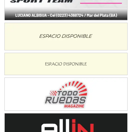
NORESTE SANTAFESINO - F6
Ciudad de Avellaneda (Asfalto)
Avellaneda (Santa Fe)
SUR SANTAFESINO - F4
José Samuel Sánchez (Tierra)
Rufino (Santa Fe)
TUCUMANO - F5
Juan Navarro (Asfalto)
El Timbó (Tucumán)