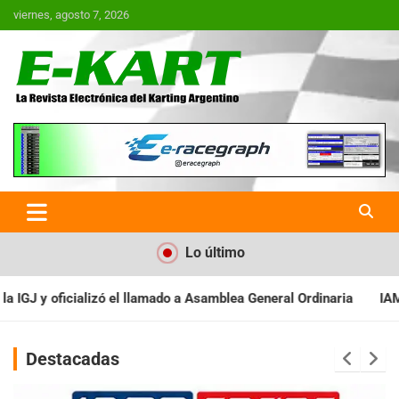
Saltar
viernes, agosto 7, 2026
al
contenido
E-Kart.com.ar | La Revista
Electrónica del Karting en
Argentina
Lo último
 Asamblea General Ordinaria
IAME SERIES ARGENTINA: Baradero r
Destacadas