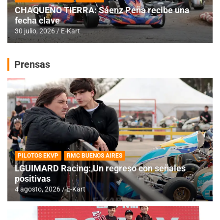
CHAQUEÑO TIERRA: Sáenz Peña recibe una
fecha clave
30 julio, 2026
E-Kart
Prensas
PILOTOS EKVP
RMC BUENOS AIRES
LGUIMARD Racing: Un regreso con señales
positivas
4 agosto, 2026
E-Kart