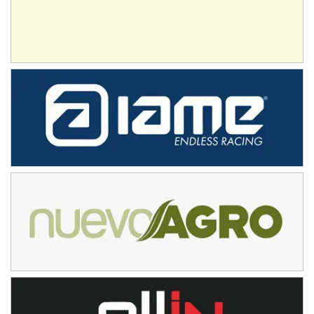
IAME SERIES ARGENTINA 6
Ramiro Tot (Asfalto)
Baradero (Buenos Aires)
KDO - F6
Ciudad de Trenque Lauquen (Asfalto)
Trenque Lauquen (Buenos Aires)
ENTRERRIANO - F6 (POSTERGADA)
Parque de la Velocidad (Asfalto)
Villaguay (Entre Ríos)
VICTORIENSE - F7
El Cerro (Tierra)
Victoria (Entre Ríos)
PATAGONICO - F6
Moto Club Reginense (Tierra)
Gral. E. Godoy (Río Negro)
CSK - F7
Juventud Unida (Tierra)
Humboldt (Santa Fe)