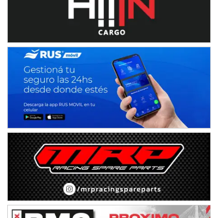
NORESTE SANTAFESINO - F6
Ciudad de Avellaneda (Asfalto)
Avellaneda (Santa Fe)
SUR SANTAFESINO - F4
José Samuel Sánchez (Tierra)
Rufino (Santa Fe)
TUCUMANO - F5
Juan Navarro (Asfalto)
El Timbó (Tucumán)