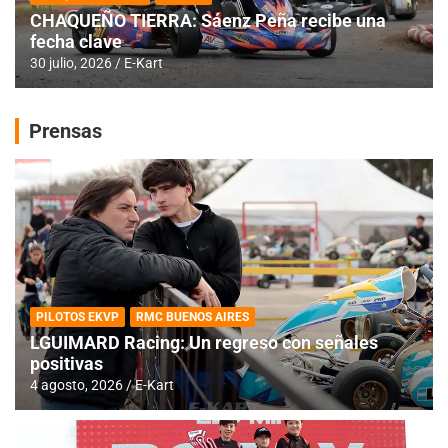
CHAQUEÑO TIERRA: Sáenz Peña recibe una
fecha clave
30 julio, 2026
E-Kart
Prensas
PILOTOS EKVP
RMC BUENOS AIRES
LGUIMARD Racing: Un regreso con señales
positivas
4 agosto, 2026
E-Kart