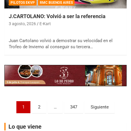
PILOTOS EKVP
RMC BUENOS AIRES
J.CARTOLANO: Volvió a ser la referencia
3 agosto, 2026
E-Kart
COBERTURA ESPECIAL DE E-KART.COM.AR
Juan Cartolano volvió a demostrar su velocidad en el
08/09-AGO
Trofeo de Invierno al conseguir su tercera…
IAME SERIES ARGENTINA 6
Ramiro Tot (Asfalto)
Baradero (Buenos Aires)
KDO - F6
Ciudad de Trenque Lauquen (Asfalto)
Trenque Lauquen (Buenos Aires)
ENTRERRIANO - F6 (POSTERGADA)
Paginación
Parque de la Velocidad (Asfalto)
1
2
…
347
Siguiente
Villaguay (Entre Ríos)
de
VICTORIENSE - F7
entradas
Lo que viene
El Cerro (Tierra)