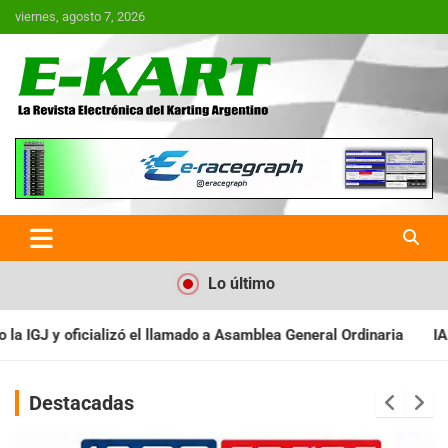
Saltar
viernes, agosto 7, 2026
al
contenido
E-Kart.com.ar | La Revista
Electrónica del Karting en
Argentina
Lo último
 a Asamblea General Ordinaria
IAME SERIES ARGENTINA: Baradero
Destacadas