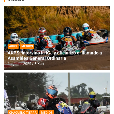
AKPS
MEDIOS
AKPS: Intervino la IGJ y oficializó el llamado a
Asamblea General Ordinaria
6 agosto, 2026
E-Kart
CHAQUEÑO TIERRA
MEDIOS