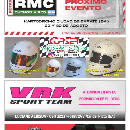
Hugo "Gato" Molini (Tierra)
Nogoyá (Entre Ríos)
RIOJANO - F6
Ciudad de La Rioja (Asfalto)
La Rioja (La Rioja)
PROKART NEUQUINO - F6
Autódromo de Neuquén (Asfalto)
Centenario (Neuquén)
CENTRO BONAERENSE - F6
Emilio Parisi (Tierra)
25 de Mayo (Buenos Aires)