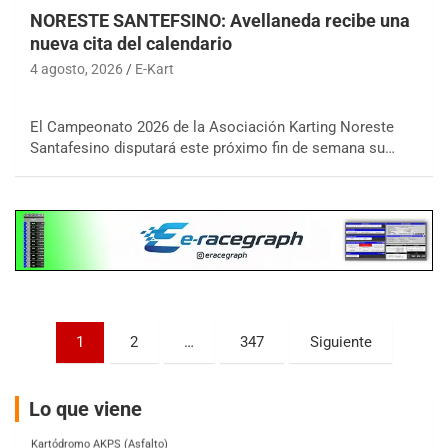
NORESTE SANTEFSINO: Avellaneda recibe una
nueva cita del calendario
4 agosto, 2026
E-Kart
COBERTURA ON-LINE DE E-KART.COM.AR
15/16/17-AGO
El Campeonato 2026 de la Asociación Karting Noreste
Santafesino disputará este próximo fin de semana su…
APAK - F6
Ciudad de Zárate (Asfalto)
Zárate (Buenos Aires)
PROKART METROPOLITANO - F1
Rubén Luis Di Palma (Asfalto)
Ciudad Evita (Buenos Aires)
AKPS - F6
Paginación
1
2
…
347
Siguiente
Kartódromo AKPS (Asfalto)
de
Comodoro Rivadavia (Chubut)
entradas
Lo que viene
CORDOBES ASFALTO - F7
Complejo Valentín Lauret (Tierra)
Colonia Caroya (Córdoba)