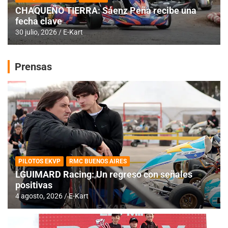
CHAQUEÑO TIERRA: Sáenz Peña recibe una
fecha clave
30 julio, 2026
E-Kart
Prensas
PILOTOS EKVP
RMC BUENOS AIRES
LGUIMARD Racing: Un regreso con señales
positivas
4 agosto, 2026
E-Kart