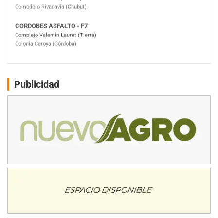
ENTRERRIANO - F6
Parque de la Velocidad (Asfalto)
Villaguay (Entre Ríos)
SUR ENTRERRIANO - F6
Hugo "Gato" Molini (Tierra)
Nogoyá (Entre Ríos)
Publicidad
RIOJANO - F6
Ciudad de La Rioja (Asfalto)
La Rioja (La Rioja)
PROKART NEUQUINO - F6
Autódromo de Neuquén (Asfalto)
Centenario (Neuquén)
CENTRO BONAERENSE - F6
Emilio Parisi (Tierra)
25 de Mayo (Buenos Aires)
COBERTURA ON-LINE DE E-KART.COM.AR
15/16/17-AGO