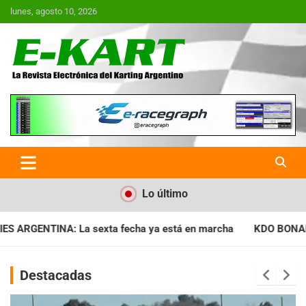
Saltar
lunes, agosto 10, 2026
al
contenido
E-Kart.com.ar | La Revista
Electrónica del Karting en
Argentina
Lo último
 ya está en marcha
KDO BONAERENSE: Con la vara bien alta, i
Destacadas