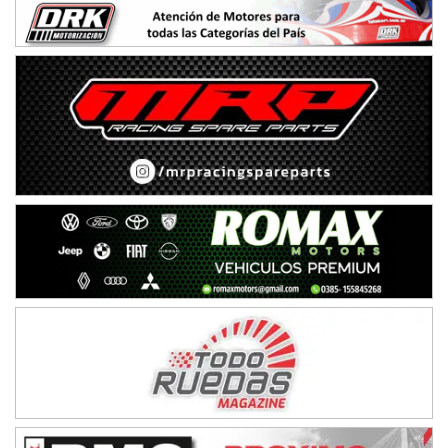
APAK - F6
Ciudad de Zárate (Asfalto)
Zárate (Buenos Aires)
PROKART METROPOLITANO - F1
Rubén Luis Di Palma (Asfalto)
Ciudad Evita (Buenos Aires)
AKPS - F6
Kartódromo AKPS (Asfalto)
Comodoro Rivadavia (Chubut)
CORDOBES ASFALTO - F7
Complejo Valentín Lauret (Tierra)
Colonia Caroya (Córdoba)
ENTRERRIANO - F6
Parque de la Velocidad (Asfalto)
Villaguay (Entre Ríos)
SUR ENTRERRIANO - F6