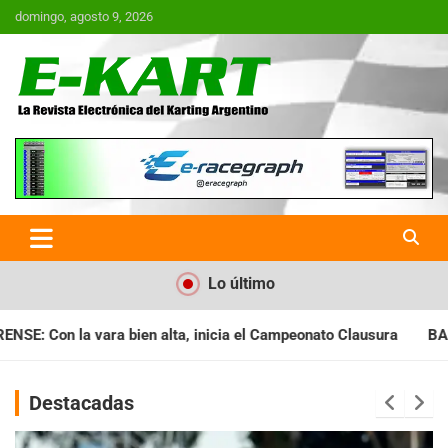
Saltar
domingo, agosto 9, 2026
al
contenido
E-Kart.com.ar | La Revista
Electrónica del Karting en
Argentina
Lo último
icia el Campeonato Clausura
BARILOCHENSE: Preparan una jorn
Destacadas