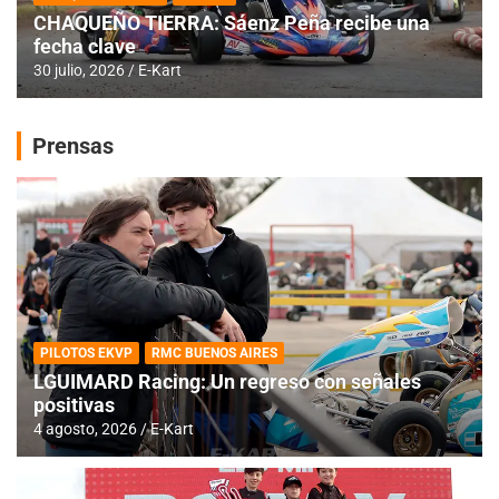
CHAQUEÑO TIERRA: Sáenz Peña recibe una
fecha clave
30 julio, 2026
E-Kart
Prensas
PILOTOS EKVP
RMC BUENOS AIRES
LGUIMARD Racing: Un regreso con señales
positivas
4 agosto, 2026
E-Kart