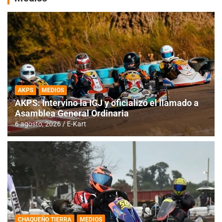
AKPS
MEDIOS
AKPS: Intervino la IGJ y oficializó el llamado a
Asamblea General Ordinaria
6 agosto, 2026
E-Kart
CHAQUEÑO TIERRA
MEDIOS