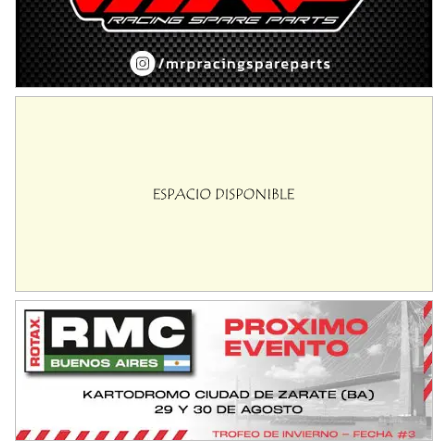
08/09-AGO
IAME SERIES ARGENTINA 6
Ramiro Tot (Asfalto)
Baradero (Buenos Aires)
KDO - F6
Ciudad de Trenque Lauquen (Asfalto)
Trenque Lauquen (Buenos Aires)
ENTRERRIANO - F6 (POSTERGADA)
Parque de la Velocidad (Asfalto)
Villaguay (Entre Ríos)
VICTORIENSE - F7
El Cerro (Tierra)
Victoria (Entre Ríos)
PATAGONICO - F6
Moto Club Reginense (Tierra)
Gral. E. Godoy (Río Negro)
CSK - F7