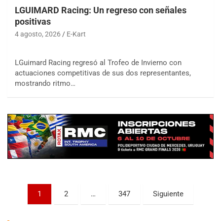
LGUIMARD Racing: Un regreso con señales
positivas
4 agosto, 2026
E-Kart
LGuimard Racing regresó al Trofeo de Invierno con
actuaciones competitivas de sus dos representantes,
COBERTURA ESPECIAL DE E-KART.COM.AR
mostrando ritmo…
08/09-AGO
IAME SERIES ARGENTINA 6
Ramiro Tot (Asfalto)
Baradero (Buenos Aires)
KDO - F6
Ciudad de Trenque Lauquen (Asfalto)
Trenque Lauquen (Buenos Aires)
ENTRERRIANO - F6 (POSTERGADA)
Parque de la Velocidad (Asfalto)
Paginación
1
2
…
347
Siguiente
Villaguay (Entre Ríos)
de
VICTORIENSE - F7