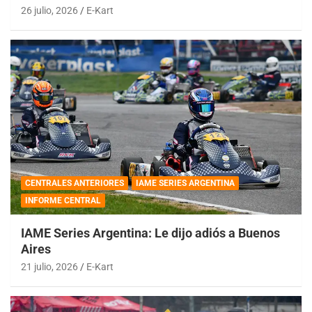
26 julio, 2026
E-Kart
CENTRALES ANTERIORES
IAME SERIES ARGENTINA
INFORME CENTRAL
IAME Series Argentina: Le dijo adiós a Buenos
Aires
21 julio, 2026
E-Kart