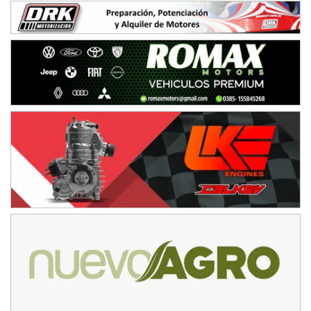
Juventud Unida (Tierra)
Humboldt (Santa Fe)
NORESTE SANTAFESINO - F6
Ciudad de Avellaneda (Asfalto)
Avellaneda (Santa Fe)
SUR SANTAFESINO - F4
José Samuel Sánchez (Tierra)
Rufino (Santa Fe)
TUCUMANO - F5
Juan Navarro (Asfalto)
El Timbó (Tucumán)