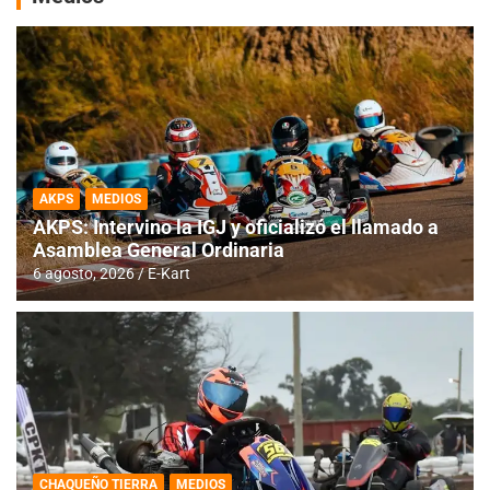
AKPS
MEDIOS
AKPS: Intervino la IGJ y oficializó el llamado a
Asamblea General Ordinaria
6 agosto, 2026
E-Kart
CHAQUEÑO TIERRA
MEDIOS