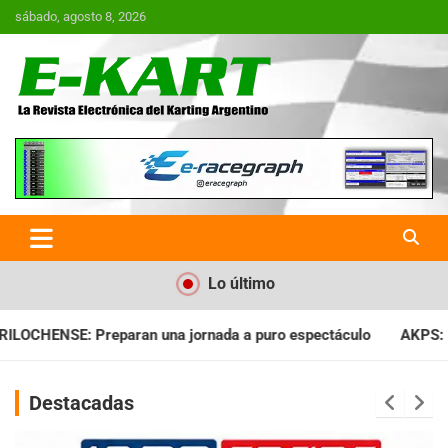
Saltar
sábado, agosto 8, 2026
al
contenido
E-Kart.com.ar | La Revista
Electrónica del Karting en
Argentina
Lo último
da a puro espectáculo
AKPS: Intervino la IGJ y oficializó el 
Destacadas