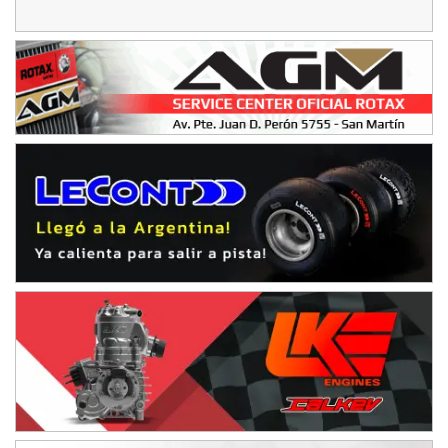
Humboldt (Santa Fe)
NORESTE SANTAFESINO - F6
Ciudad de Avellaneda (Asfalto)
Avellaneda (Santa Fe)
SUR SANTAFESINO - F4
José Samuel Sánchez (Tierra)
Rufino (Santa Fe)
TUCUMANO - F5
Juan Navarro (Asfalto)
El Timbó (Tucumán)