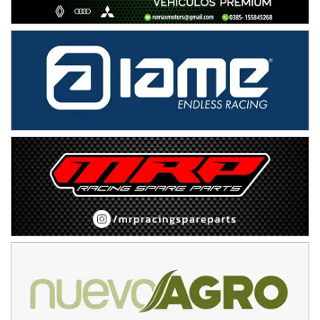
IAME SERIES ARGENTINA 6
Ramiro Tot (Asfalto)
Baradero (Buenos Aires)
KDO - F6
Ciudad de Trenque Lauquen (Asfalto)
Trenque Lauquen (Buenos Aires)
ENTRERRIANO - F6 (POSTERGADA)
Parque de la Velocidad (Asfalto)
Villaguay (Entre Ríos)
VICTORIENSE - F7
El Cerro (Tierra)
Victoria (Entre Ríos)
PATAGONICO - F6
Moto Club Reginense (Tierra)
Gral. E. Godoy (Río Negro)
CSK - F7
Juventud Unida (Tierra)