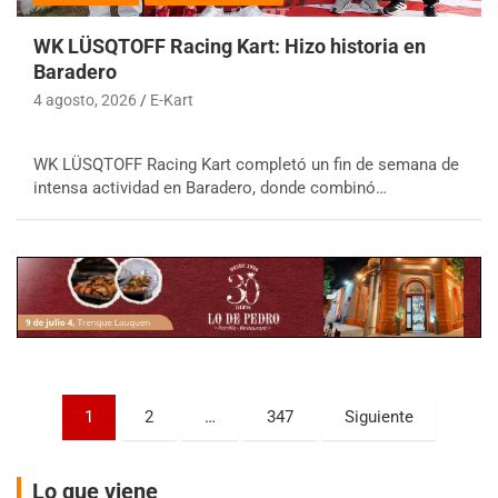
WK LÜSQTOFF Racing Kart: Hizo historia en
Baradero
4 agosto, 2026
E-Kart
COBERTURA ESPECIAL DE E-KART.COM.AR
WK LÜSQTOFF Racing Kart completó un fin de semana de
08/09-AGO
intensa actividad en Baradero, donde combinó…
IAME SERIES ARGENTINA 6
Ramiro Tot (Asfalto)
Baradero (Buenos Aires)
KDO - F6
Ciudad de Trenque Lauquen (Asfalto)
Trenque Lauquen (Buenos Aires)
ENTRERRIANO - F6 (POSTERGADA)
Parque de la Velocidad (Asfalto)
Paginación
1
2
…
347
Siguiente
Villaguay (Entre Ríos)
de
VICTORIENSE - F7
entradas
El Cerro (Tierra)
Lo que viene