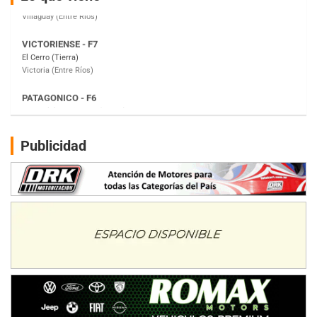
Victoria (Entre Ríos)
PATAGONICO - F6
Moto Club Reginense (Tierra)
Gral. E. Godoy (Río Negro)
CSK - F7
Juventud Unida (Tierra)
Humboldt (Santa Fe)
NORESTE SANTAFESINO - F6
Publicidad
Ciudad de Avellaneda (Asfalto)
Avellaneda (Santa Fe)
SUR SANTAFESINO - F4
José Samuel Sánchez (Tierra)
Rufino (Santa Fe)
TUCUMANO - F5
Juan Navarro (Asfalto)
El Timbó (Tucumán)
COBERTURA ESPECIAL DE E-KART.COM.AR
08/09-AGO