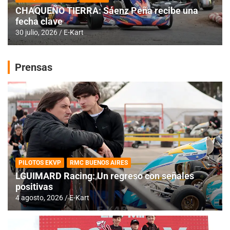
CHAQUEÑO TIERRA: Sáenz Peña recibe una
fecha clave
30 julio, 2026
E-Kart
Prensas
PILOTOS EKVP
RMC BUENOS AIRES
LGUIMARD Racing: Un regreso con señales
positivas
4 agosto, 2026
E-Kart