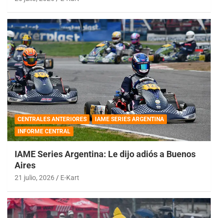
CENTRALES ANTERIORES
IAME SERIES ARGENTINA
INFORME CENTRAL
IAME Series Argentina: Le dijo adiós a Buenos
Aires
21 julio, 2026
E-Kart