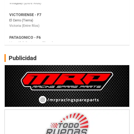
PATAGONICO - F6
Moto Club Reginense (Tierra)
Gral. E. Godoy (Río Negro)
CSK - F7
Juventud Unida (Tierra)
Humboldt (Santa Fe)
NORESTE SANTAFESINO - F6
Publicidad
Ciudad de Avellaneda (Asfalto)
Avellaneda (Santa Fe)
SUR SANTAFESINO - F4
José Samuel Sánchez (Tierra)
Rufino (Santa Fe)
TUCUMANO - F5
Juan Navarro (Asfalto)
El Timbó (Tucumán)
COBERTURA ESPECIAL DE E-KART.COM.AR
08/09-AGO