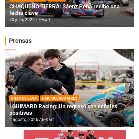
CHAQUEÑO TIERRA: Sáenz Peña recibe una
fecha clave
30 julio, 2026
E-Kart
Prensas
PILOTOS EKVP
RMC BUENOS AIRES
LGUIMARD Racing: Un regreso con señales
positivas
4 agosto, 2026
E-Kart