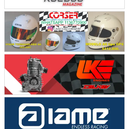
IAME SERIES ARGENTINA 6
Ramiro Tot (Asfalto)
Baradero (Buenos Aires)
KDO - F6
Ciudad de Trenque Lauquen (Asfalto)
Trenque Lauquen (Buenos Aires)
ENTRERRIANO - F6 (POSTERGADA)
Parque de la Velocidad (Asfalto)
Villaguay (Entre Ríos)
VICTORIENSE - F7
El Cerro (Tierra)
Victoria (Entre Ríos)
PATAGONICO - F6
Moto Club Reginense (Tierra)
Gral. E. Godoy (Río Negro)
CSK - F7
Juventud Unida (Tierra)
Humboldt (Santa Fe)