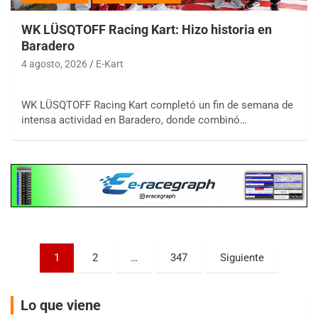
WK LÜSQTOFF Racing Kart: Hizo historia en
Baradero
4 agosto, 2026
E-Kart
COBERTURA ESPECIAL DE E-KART.COM.AR
08/09-AGO
WK LÜSQTOFF Racing Kart completó un fin de semana de
intensa actividad en Baradero, donde combinó…
IAME SERIES ARGENTINA 6
Ramiro Tot (Asfalto)
Baradero (Buenos Aires)
KDO - F6
Ciudad de Trenque Lauquen (Asfalto)
Trenque Lauquen (Buenos Aires)
ENTRERRIANO - F6 (POSTERGADA)
Parque de la Velocidad (Asfalto)
Paginación
1
2
…
347
Siguiente
Villaguay (Entre Ríos)
de
VICTORIENSE - F7
entradas
El Cerro (Tierra)
Lo que viene
Victoria (Entre Ríos)