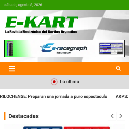
Saltar
sábado, agosto 8, 2026
al
contenido
E-Kart.com.ar | La Revista
Electrónica del Karting en
Argentina
Lo último
da a puro espectáculo
AKPS: Intervino la IGJ y oficializó el 
Destacadas