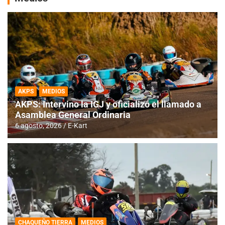
AKPS
MEDIOS
AKPS: Intervino la IGJ y oficializó el llamado a
Asamblea General Ordinaria
6 agosto, 2026
E-Kart
CHAQUEÑO TIERRA
MEDIOS