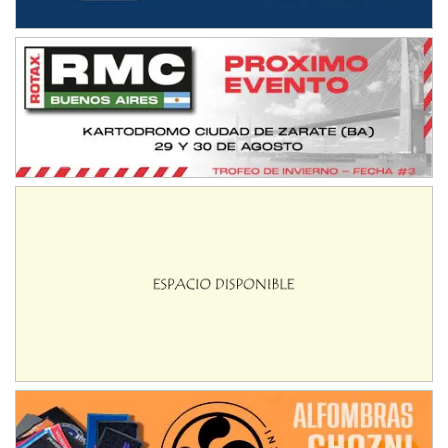
NORESTE SANTAFESINO - F6
Ciudad de Avellaneda (Asfalto)
Avellaneda (Santa Fe)
SUR SANTAFESINO - F4
José Samuel Sánchez (Tierra)
Rufino (Santa Fe)
TUCUMANO - F5
Juan Navarro (Asfalto)
El Timbó (Tucumán)