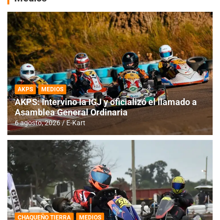
AKPS
MEDIOS
AKPS: Intervino la IGJ y oficializó el llamado a
Asamblea General Ordinaria
6 agosto, 2026
E-Kart
CHAQUEÑO TIERRA
MEDIOS