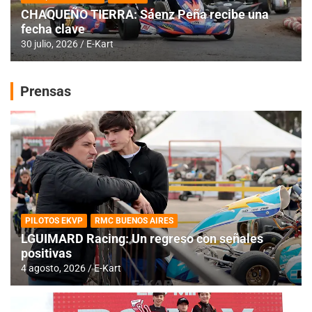
CHAQUEÑO TIERRA: Sáenz Peña recibe una
fecha clave
30 julio, 2026
E-Kart
Prensas
PILOTOS EKVP
RMC BUENOS AIRES
LGUIMARD Racing: Un regreso con señales
positivas
4 agosto, 2026
E-Kart