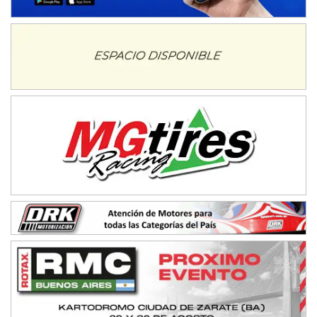
IAME SERIES ARGENTINA 6
Ramiro Tot (Asfalto)
Baradero (Buenos Aires)
KDO - F6
Ciudad de Trenque Lauquen (Asfalto)
Trenque Lauquen (Buenos Aires)
ENTRERRIANO - F6 (POSTERGADA)
Parque de la Velocidad (Asfalto)
Villaguay (Entre Ríos)
VICTORIENSE - F7
El Cerro (Tierra)
Victoria (Entre Ríos)
PATAGONICO - F6
Moto Club Reginense (Tierra)
Gral. E. Godoy (Río Negro)
CSK - F7
Juventud Unida (Tierra)
Humboldt (Santa Fe)