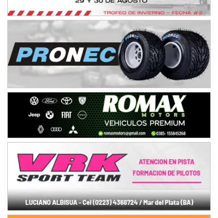
NORESTE SANTAFESINO - F6
Ciudad de Avellaneda (Asfalto)
Avellaneda (Santa Fe)
SUR SANTAFESINO - F4
José Samuel Sánchez (Tierra)
Rufino (Santa Fe)
TUCUMANO - F5
Juan Navarro (Asfalto)
El Timbó (Tucumán)