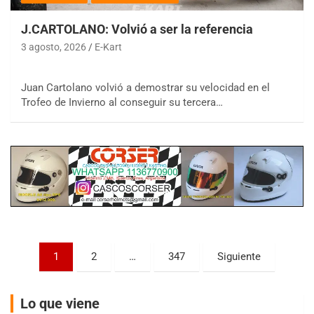
J.CARTOLANO: Volvió a ser la referencia
3 agosto, 2026
E-Kart
COBERTURA ESPECIAL DE E-KART.COM.AR
Juan Cartolano volvió a demostrar su velocidad en el
08/09-AGO
Trofeo de Invierno al conseguir su tercera…
IAME SERIES ARGENTINA 6
Ramiro Tot (Asfalto)
Baradero (Buenos Aires)
KDO - F6
Ciudad de Trenque Lauquen (Asfalto)
Trenque Lauquen (Buenos Aires)
ENTRERRIANO - F6 (POSTERGADA)
Parque de la Velocidad (Asfalto)
Paginación
Villaguay (Entre Ríos)
1
2
…
347
Siguiente
de
VICTORIENSE - F7
entradas
El Cerro (Tierra)
Lo que viene
Victoria (Entre Ríos)