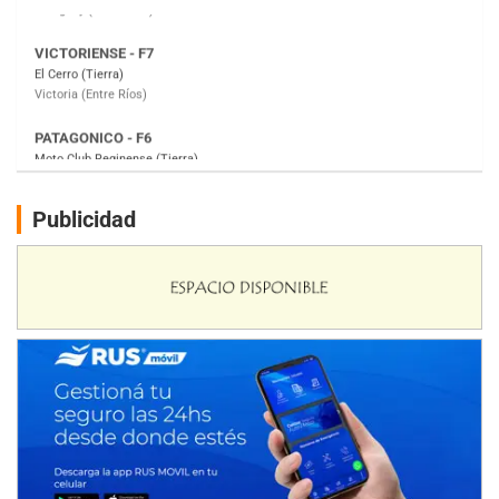
PATAGONICO - F6
Moto Club Reginense (Tierra)
Gral. E. Godoy (Río Negro)
CSK - F7
Juventud Unida (Tierra)
Humboldt (Santa Fe)
NORESTE SANTAFESINO - F6
Publicidad
Ciudad de Avellaneda (Asfalto)
Avellaneda (Santa Fe)
SUR SANTAFESINO - F4
José Samuel Sánchez (Tierra)
Rufino (Santa Fe)
TUCUMANO - F5
Juan Navarro (Asfalto)
El Timbó (Tucumán)
COBERTURA ESPECIAL DE E-KART.COM.AR
08/09-AGO