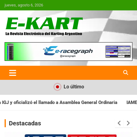
Saltar
jueves, agosto 6, 2026
al
contenido
E-Kart.com.ar | La Revista
Electrónica del Karting en
Argentina
Lo último
samblea General Ordinaria
IAME SERIES ARGENTINA: Baradero rec
Destacadas