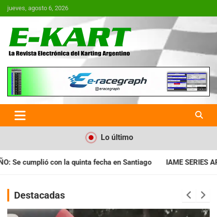
Saltar
jueves, agosto 6, 2026
al
contenido
E-Kart.com.ar | La Revista
Electrónica del Karting en
Argentina
Lo último
ha en Santiago
IAME SERIES ARGENTINA: Horarios para la fech
Destacadas