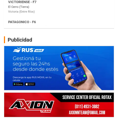
Moto Club Reginense (Tierra)
Gral. E. Godoy (Río Negro)
CSK - F7
Juventud Unida (Tierra)
Humboldt (Santa Fe)
NORESTE SANTAFESINO - F6
Publicidad
Ciudad de Avellaneda (Asfalto)
Avellaneda (Santa Fe)
SUR SANTAFESINO - F4
José Samuel Sánchez (Tierra)
Rufino (Santa Fe)
TUCUMANO - F5
Juan Navarro (Asfalto)
El Timbó (Tucumán)
COBERTURA ESPECIAL DE E-KART.COM.AR
08/09-AGO
IAME SERIES ARGENTINA 6
Ramiro Tot (Asfalto)