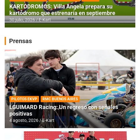
KARTODROMOS: Villa Angela prepara su
kartódromo que estrenaría en septiembre
30 julio, 2026
E-Kart
Prensas
PILOTOS EKVP
RMC BUENOS AIRES
LGUIMARD Racing: Un regreso con señales
positivas
4 agosto, 2026
E-Kart