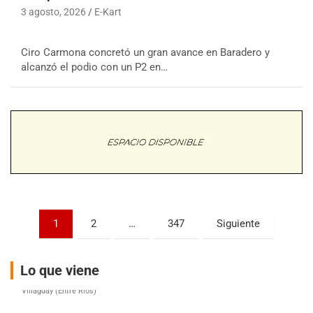
3 agosto, 2026
E-Kart
Ciro Carmona concretó un gran avance en Baradero y
COBERTURA ESPECIAL DE E-KART.COM.AR
alcanzó el podio con un P2 en…
08/09-AGO
IAME SERIES ARGENTINA 6
Ramiro Tot (Asfalto)
Baradero (Buenos Aires)
KDO - F6
Ciudad de Trenque Lauquen (Asfalto)
Trenque Lauquen (Buenos Aires)
ENTRERRIANO - F6 (POSTERGADA)
Parque de la Velocidad (Asfalto)
Paginación
1
2
…
347
Siguiente
Villaguay (Entre Ríos)
de
VICTORIENSE - F7
entradas
El Cerro (Tierra)
Lo que viene
Victoria (Entre Ríos)
PATAGONICO - F6