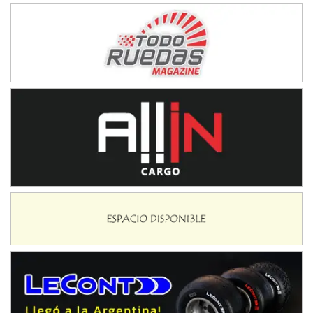
Baradero (Buenos Aires)
KDO - F6
Ciudad de Trenque Lauquen (Asfalto)
Trenque Lauquen (Buenos Aires)
ENTRERRIANO - F6 (POSTERGADA)
Parque de la Velocidad (Asfalto)
Villaguay (Entre Ríos)
VICTORIENSE - F7
El Cerro (Tierra)
Victoria (Entre Ríos)
PATAGONICO - F6
Moto Club Reginense (Tierra)
Gral. E. Godoy (Río Negro)
CSK - F7
Juventud Unida (Tierra)
Humboldt (Santa Fe)
NORESTE SANTAFESINO - F6