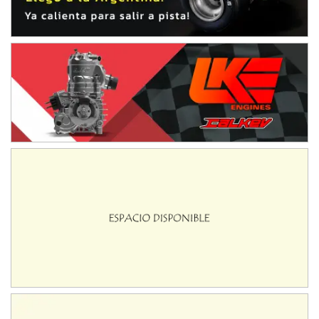
Ciudad de Avellaneda (Asfalto)
Avellaneda (Santa Fe)
SUR SANTAFESINO - F4
José Samuel Sánchez (Tierra)
Rufino (Santa Fe)
TUCUMANO - F5
Juan Navarro (Asfalto)
El Timbó (Tucumán)