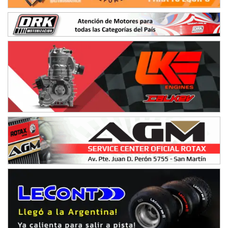
Baradero (Buenos Aires)
KDO - F6
Ciudad de Trenque Lauquen (Asfalto)
Trenque Lauquen (Buenos Aires)
ENTRERRIANO - F6 (POSTERGADA)
Parque de la Velocidad (Asfalto)
Villaguay (Entre Ríos)
VICTORIENSE - F7
El Cerro (Tierra)
Victoria (Entre Ríos)
PATAGONICO - F6
Moto Club Reginense (Tierra)
Gral. E. Godoy (Río Negro)
CSK - F7
Juventud Unida (Tierra)
Humboldt (Santa Fe)
NORESTE SANTAFESINO - F6
Ciudad de Avellaneda (Asfalto)