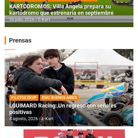
KARTODROMOS: Villa Angela prepara su
kartódromo que estrenaría en septiembre
30 julio, 2026
E-Kart
Prensas
PILOTOS EKVP
RMC BUENOS AIRES
LGUIMARD Racing: Un regreso con señales
positivas
4 agosto, 2026
E-Kart