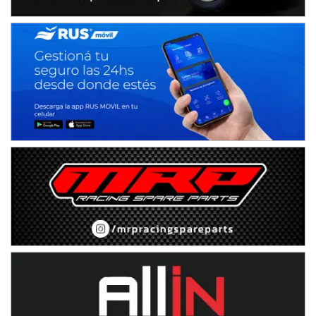
Avellaneda (Santa Fe)
SUR SANTAFESINO - F4
José Samuel Sánchez (Tierra)
Rufino (Santa Fe)
TUCUMANO - F5
Juan Navarro (Asfalto)
El Timbó (Tucumán)