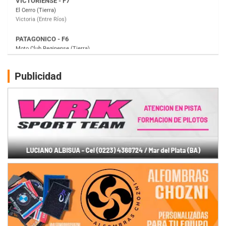
Moto Club Reginense (Tierra)
Gral. E. Godoy (Río Negro)
CSK - F7
Juventud Unida (Tierra)
Humboldt (Santa Fe)
NORESTE SANTAFESINO - F6
Publicidad
Ciudad de Avellaneda (Asfalto)
Avellaneda (Santa Fe)
SUR SANTAFESINO - F4
José Samuel Sánchez (Tierra)
Rufino (Santa Fe)
TUCUMANO - F5
Juan Navarro (Asfalto)
El Timbó (Tucumán)
COBERTURA ESPECIAL DE E-KART.COM.AR
08/09-AGO
IAME SERIES ARGENTINA 6
Ramiro Tot (Asfalto)