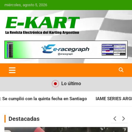
Saltar
miércoles, agosto 5, 2026
al
contenido
E-Kart.com.ar | La Revista
Electrónica del Karting en
Argentina
Lo último
 en Santiago
IAME SERIES ARGENTINA: Horarios para la fecha 
Destacadas