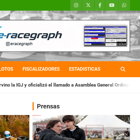
LOTOS
FISCALIZADORES
ESTADISTICAS
ó el llamado a Asamblea General Ordinaria
IAME SERIES ARGEN
Prensas