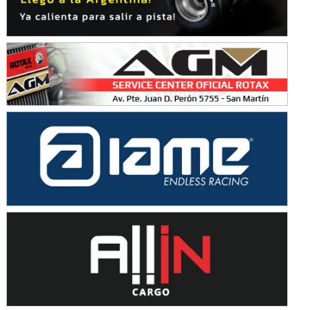
Baradero (Buenos Aires)
KDO - F6
Ciudad de Trenque Lauquen (Asfalto)
Trenque Lauquen (Buenos Aires)
ENTRERRIANO - F6 (POSTERGADA)
Parque de la Velocidad (Asfalto)
Villaguay (Entre Ríos)
VICTORIENSE - F7
El Cerro (Tierra)
Victoria (Entre Ríos)
PATAGONICO - F6
Moto Club Reginense (Tierra)
Gral. E. Godoy (Río Negro)
CSK - F7
Juventud Unida (Tierra)
Humboldt (Santa Fe)
NORESTE SANTAFESINO - F6
Ciudad de Avellaneda (Asfalto)