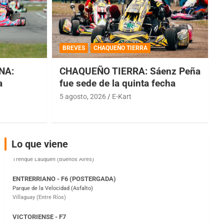
COBERTURA ESPECIAL DE E-KART.COM.AR
08/09-AGO
BREVES
CHAQUEÑO TIERRA
IAME SERIES ARGENTINA 6
NA:
CHAQUEÑO TIERRA: Sáenz Peña
Ramiro Tot (Asfalto)
Baradero (Buenos Aires)
a
fue sede de la quinta fecha
5 agosto, 2026
E-Kart
KDO - F6
Ciudad de Trenque Lauquen (Asfalto)
Trenque Lauquen (Buenos Aires)
ENTRERRIANO - F6 (POSTERGADA)
Lo que viene
Parque de la Velocidad (Asfalto)
Villaguay (Entre Ríos)
VICTORIENSE - F7
El Cerro (Tierra)
Victoria (Entre Ríos)
PATAGONICO - F6
Moto Club Reginense (Tierra)