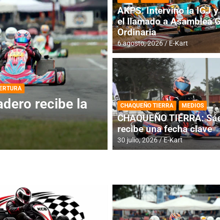
AKPS: Intervino la IGJ y 
el llamado a Asamblea 
Ordinaria
6 agosto, 2026
E-Kart
DESTACADA
INFORME CENTRAL
ios para la
RMC BUENOS AIR
CHAQUEÑO TIERRA
MEDIOS
histórica en Bar
CHAQUEÑO TIERRA: Sáe
recibe una fecha clave
4 agosto, 2026
E-Kart
30 julio, 2026
E-Kart