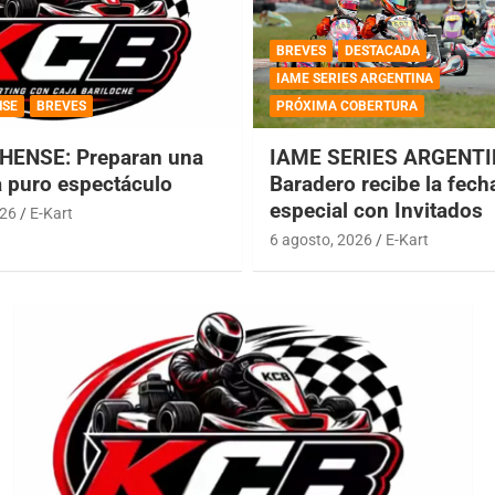
BREVES
DESTACADA
IAME SERIES ARGENTINA
NSE
BREVES
PRÓXIMA COBERTURA
HENSE: Preparan una
IAME SERIES ARGENTI
a puro espectáculo
Baradero recibe la fech
especial con Invitados
026
E-Kart
6 agosto, 2026
E-Kart