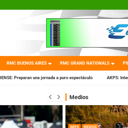
RMC BUENOS AIRES
RMC GRAND NATIONALS
PI
nada a puro espectáculo
AKPS: Intervino la IGJ y oficializ
Medios
AKPS
MEDIOS