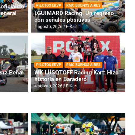
oficializó
PILOTOS EKVP
RMC BUENOS AIRES
General
LGUIMARD Racing: Un regreso
con señales positivas
4 agosto, 2026
E-Kart
RMC BUENOS AIRES
BR
ES: Cerró una jornada
I
PILOTOS EKVP
RMC BUENOS AIRES
adero
f
nz Peña
WK LÜSQTOFF Racing Kart: Hizo
historia en Baradero
6 a
4 agosto, 2026
E-Kart