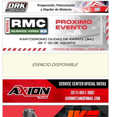
Avellaneda (Santa Fe)
SUR SANTAFESINO - F4
José Samuel Sánchez (Tierra)
Rufino (Santa Fe)
TUCUMANO - F5
Juan Navarro (Asfalto)
El Timbó (Tucumán)