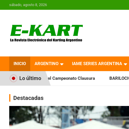
Saltar
sábado, agosto 8, 2026
al
contenido
E-Kart.com.ar | La
Revista Electrónica del
INICIO
ARGENTINO
IAME SERIES ARGENTINA
Karting en Argentina
Lo último
ia el Campeonato Clausura
BARILOCHENSE: Preparan una jor
Destacadas