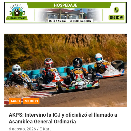
AKPS
MEDIOS
AKPS: Intervino la IGJ y oficializó el llamado a
Asamblea General Ordinaria
6 agosto, 2026
E-Kart