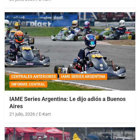
CENTRALES ANTERIORES
IAME SERIES ARGENTINA
INFORME CENTRAL
IAME Series Argentina: Le dijo adiós a Buenos
Aires
21 julio, 2026
E-Kart