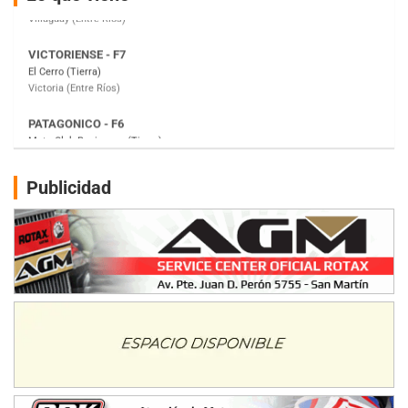
Victoria (Entre Ríos)
PATAGONICO - F6
Moto Club Reginense (Tierra)
Gral. E. Godoy (Río Negro)
CSK - F7
Juventud Unida (Tierra)
Humboldt (Santa Fe)
NORESTE SANTAFESINO - F6
Publicidad
Ciudad de Avellaneda (Asfalto)
Avellaneda (Santa Fe)
SUR SANTAFESINO - F4
José Samuel Sánchez (Tierra)
Rufino (Santa Fe)
TUCUMANO - F5
Juan Navarro (Asfalto)
El Timbó (Tucumán)
COBERTURA ESPECIAL DE E-KART.COM.AR
08/09-AGO