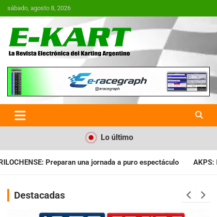
Saltar
sábado, agosto 8, 2026
al
contenido
E-Kart.com.ar | La Revista
Electrónica del Karting en
Argentina
Lo último
ada a puro espectáculo
AKPS: Intervino la IGJ y oficializó el
Destacadas