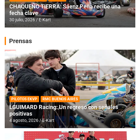
CHAQUEÑO TIERRA: Sáenz Peña recibe una
fecha clave
30 julio, 2026
E-Kart
Prensas
PILOTOS EKVP
RMC BUENOS AIRES
LGUIMARD Racing: Un regreso con señales
positivas
4 agosto, 2026
E-Kart