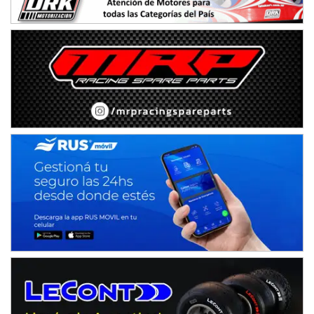
IAME SERIES ARGENTINA 6
Ramiro Tot (Asfalto)
Baradero (Buenos Aires)
KDO - F6
Ciudad de Trenque Lauquen (Asfalto)
Trenque Lauquen (Buenos Aires)
ENTRERRIANO - F6 (POSTERGADA)
Parque de la Velocidad (Asfalto)
Villaguay (Entre Ríos)
VICTORIENSE - F7
El Cerro (Tierra)
Victoria (Entre Ríos)
PATAGONICO - F6
Moto Club Reginense (Tierra)
Gral. E. Godoy (Río Negro)
CSK - F7
Juventud Unida (Tierra)
Humboldt (Santa Fe)