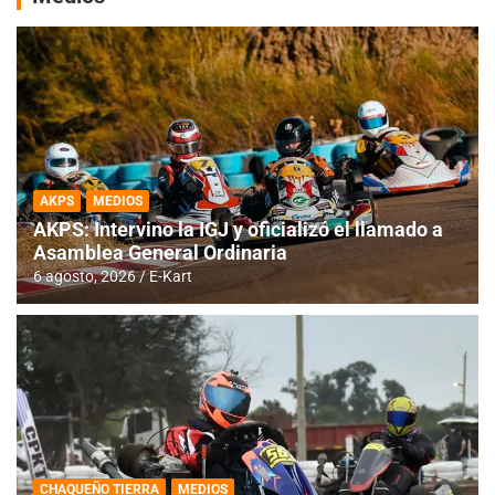
AKPS
MEDIOS
AKPS: Intervino la IGJ y oficializó el llamado a
Asamblea General Ordinaria
6 agosto, 2026
E-Kart
CHAQUEÑO TIERRA
MEDIOS