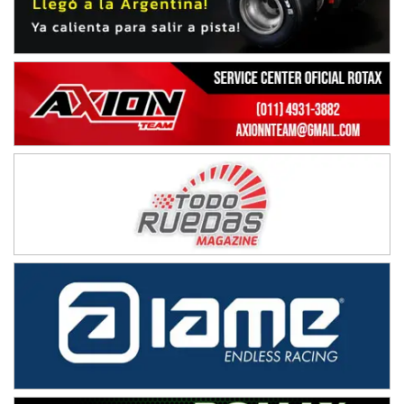
NORESTE SANTAFESINO - F6
Ciudad de Avellaneda (Asfalto)
Avellaneda (Santa Fe)
SUR SANTAFESINO - F4
José Samuel Sánchez (Tierra)
Rufino (Santa Fe)
TUCUMANO - F5
Juan Navarro (Asfalto)
El Timbó (Tucumán)