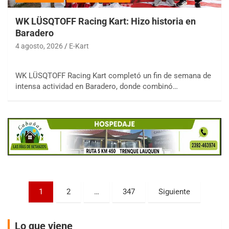
WK LÜSQTOFF Racing Kart: Hizo historia en
Baradero
4 agosto, 2026
E-Kart
COBERTURA ESPECIAL DE E-KART.COM.AR
WK LÜSQTOFF Racing Kart completó un fin de semana de
08/09-AGO
intensa actividad en Baradero, donde combinó…
IAME SERIES ARGENTINA 6
Ramiro Tot (Asfalto)
Baradero (Buenos Aires)
KDO - F6
Ciudad de Trenque Lauquen (Asfalto)
Trenque Lauquen (Buenos Aires)
ENTRERRIANO - F6 (POSTERGADA)
Parque de la Velocidad (Asfalto)
Paginación
1
2
…
347
Siguiente
Villaguay (Entre Ríos)
de
VICTORIENSE - F7
entradas
El Cerro (Tierra)
Lo que viene