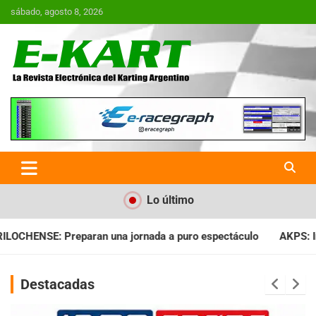
Saltar
sábado, agosto 8, 2026
al
contenido
E-Kart.com.ar | La Revista
Electrónica del Karting en
Argentina
Lo último
da a puro espectáculo
AKPS: Intervino la IGJ y oficializó el 
Destacadas