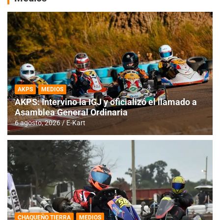
AKPS
MEDIOS
AKPS: Intervino la IGJ y oficializó el llamado a
Asamblea General Ordinaria
6 agosto, 2026
E-Kart
CHAQUEÑO TIERRA
MEDIOS