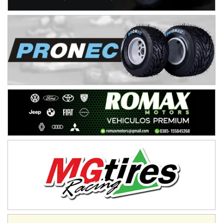
NORESTE SANTAFESINO - F6
Ciudad de Avellaneda (Asfalto)
Avellaneda (Santa Fe)
SUR SANTAFESINO - F4
José Samuel Sánchez (Tierra)
Rufino (Santa Fe)
TUCUMANO - F5
Juan Navarro (Asfalto)
El Timbó (Tucumán)