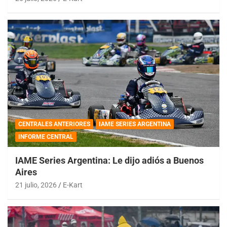
CENTRALES ANTERIORES
IAME SERIES ARGENTINA
INFORME CENTRAL
IAME Series Argentina: Le dijo adiós a Buenos
Aires
21 julio, 2026
E-Kart