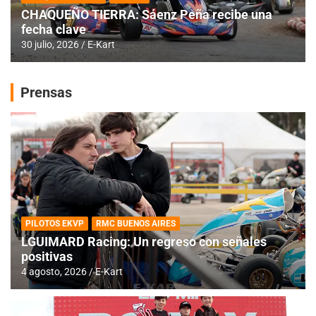
CHAQUEÑO TIERRA: Sáenz Peña recibe una
fecha clave
30 julio, 2026
E-Kart
Prensas
PILOTOS EKVP
RMC BUENOS AIRES
LGUIMARD Racing: Un regreso con señales
positivas
4 agosto, 2026
E-Kart