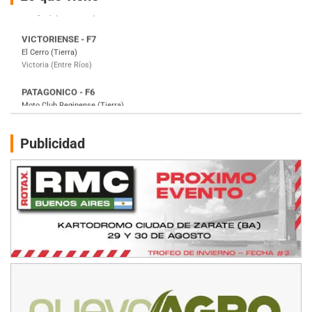
PATAGONICO - F6
Moto Club Reginense (Tierra)
Gral. E. Godoy (Río Negro)
CSK - F7
Juventud Unida (Tierra)
Humboldt (Santa Fe)
NORESTE SANTAFESINO - F6
Publicidad
Ciudad de Avellaneda (Asfalto)
Avellaneda (Santa Fe)
SUR SANTAFESINO - F4
José Samuel Sánchez (Tierra)
Rufino (Santa Fe)
TUCUMANO - F5
Juan Navarro (Asfalto)
El Timbó (Tucumán)
COBERTURA ESPECIAL DE E-KART.COM.AR
08/09-AGO