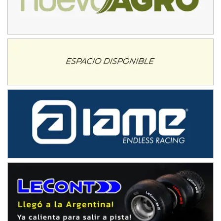
IAME SERIES ARGENTINA 6
Ramiro Tot (Asfalto)
Baradero (Buenos Aires)
KDO - F6
Ciudad de Trenque Lauquen (Asfalto)
Trenque Lauquen (Buenos Aires)
ENTRERRIANO - F6 (POSTERGADA)
Parque de la Velocidad (Asfalto)
Villaguay (Entre Ríos)
VICTORIENSE - F7
El Cerro (Tierra)
Victoria (Entre Ríos)
PATAGONICO - F6
Moto Club Reginense (Tierra)
Gral. E. Godoy (Río Negro)
CSK - F7
Juventud Unida (Tierra)
Humboldt (Santa Fe)