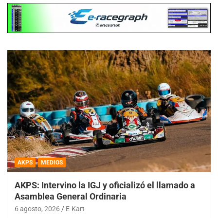
AKPS
MEDIOS
AKPS: Intervino la IGJ y oficializó el llamado a
Asamblea General Ordinaria
6 agosto, 2026
E-Kart