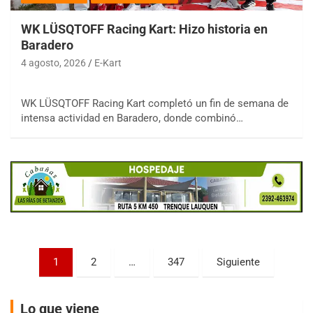
WK LÜSQTOFF Racing Kart: Hizo historia en
Baradero
4 agosto, 2026
E-Kart
COBERTURA ESPECIAL DE E-KART.COM.AR
WK LÜSQTOFF Racing Kart completó un fin de semana de
08/09-AGO
intensa actividad en Baradero, donde combinó…
IAME SERIES ARGENTINA 6
Ramiro Tot (Asfalto)
Baradero (Buenos Aires)
KDO - F6
Ciudad de Trenque Lauquen (Asfalto)
Trenque Lauquen (Buenos Aires)
ENTRERRIANO - F6 (POSTERGADA)
Parque de la Velocidad (Asfalto)
Paginación
Villaguay (Entre Ríos)
1
2
…
347
Siguiente
de
VICTORIENSE - F7
entradas
El Cerro (Tierra)
Lo que viene
Victoria (Entre Ríos)