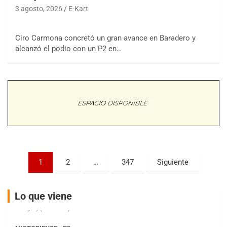
3 agosto, 2026
E-Kart
Ciro Carmona concretó un gran avance en Baradero y
COBERTURA ESPECIAL DE E-KART.COM.AR
08/09-AGO
alcanzó el podio con un P2 en…
IAME SERIES ARGENTINA 6
Ramiro Tot (Asfalto)
Baradero (Buenos Aires)
KDO - F6
Ciudad de Trenque Lauquen (Asfalto)
Trenque Lauquen (Buenos Aires)
ENTRERRIANO - F6 (POSTERGADA)
Parque de la Velocidad (Asfalto)
Paginación
1
2
…
347
Siguiente
Villaguay (Entre Ríos)
de
VICTORIENSE - F7
entradas
El Cerro (Tierra)
Lo que viene
Victoria (Entre Ríos)
PATAGONICO - F6