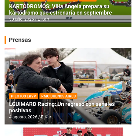
KARTODROMOS: Villa Angela prepara su
kartódromo que estrenaría en septiembre
30 julio, 2026
E-Kart
Prensas
PILOTOS EKVP
RMC BUENOS AIRES
LGUIMARD Racing: Un regreso con señales
positivas
4 agosto, 2026
E-Kart