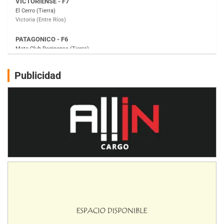
Moto Club Reginense (Tierra)
Gral. E. Godoy (Río Negro)
CSK - F7
Juventud Unida (Tierra)
Humboldt (Santa Fe)
NORESTE SANTAFESINO - F6
Publicidad
Ciudad de Avellaneda (Asfalto)
Avellaneda (Santa Fe)
SUR SANTAFESINO - F4
José Samuel Sánchez (Tierra)
Rufino (Santa Fe)
TUCUMANO - F5
Juan Navarro (Asfalto)
El Timbó (Tucumán)
COBERTURA ESPECIAL DE E-KART.COM.AR
08/09-AGO
IAME SERIES ARGENTINA 6
Ramiro Tot (Asfalto)