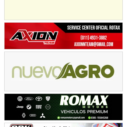
Baradero (Buenos Aires)
KDO - F6
Ciudad de Trenque Lauquen (Asfalto)
Trenque Lauquen (Buenos Aires)
ENTRERRIANO - F6 (POSTERGADA)
Parque de la Velocidad (Asfalto)
Villaguay (Entre Ríos)
VICTORIENSE - F7
El Cerro (Tierra)
Victoria (Entre Ríos)
PATAGONICO - F6
Moto Club Reginense (Tierra)
Gral. E. Godoy (Río Negro)
CSK - F7
Juventud Unida (Tierra)
Humboldt (Santa Fe)
NORESTE SANTAFESINO - F6
Ciudad de Avellaneda (Asfalto)