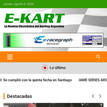
Saltar
jueves, agosto 6, 2026
al
contenido
E-Kart.com.ar | La Revista
Electrónica del Karting en
Argentina
Lo último
a en Santiago
IAME SERIES ARGENTINA: Horarios para la fecha
Destacadas