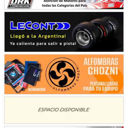
Avellaneda (Santa Fe)
SUR SANTAFESINO - F4
José Samuel Sánchez (Tierra)
Rufino (Santa Fe)
TUCUMANO - F5
Juan Navarro (Asfalto)
El Timbó (Tucumán)