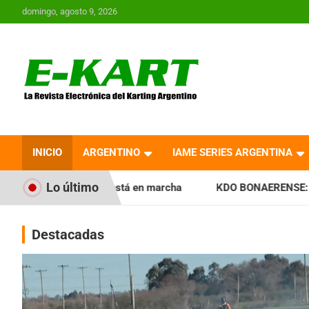
Saltar
domingo, agosto 9, 2026
al
contenido
E-Kart.com.ar | La
Revista Electrónica del
INICIO
ARGENTINO
IAME SERIES ARGENTINA
Karting en Argentina
Lo último
está en marcha
KDO BONAERENSE: Con la vara bien alta, in
Destacadas