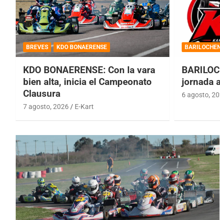
BREVES
KDO BONAERENSE
BARILOCHE
KDO BONAERENSE: Con la vara
BARILOC
bien alta, inicia el Campeonato
jornada 
Clausura
6 agosto, 2
7 agosto, 2026
E-Kart