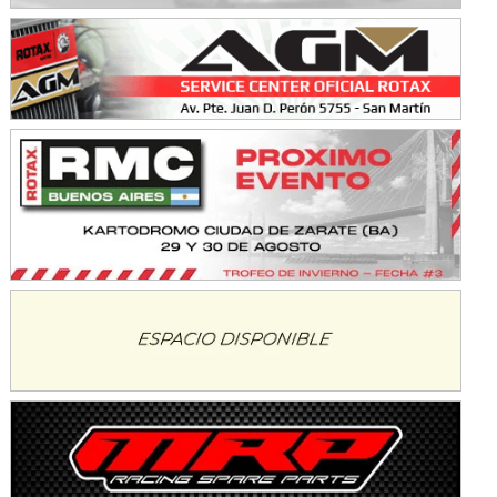
Baradero (Buenos Aires)
KDO - F6
Ciudad de Trenque Lauquen (Asfalto)
Trenque Lauquen (Buenos Aires)
ENTRERRIANO - F6 (POSTERGADA)
Parque de la Velocidad (Asfalto)
Villaguay (Entre Ríos)
VICTORIENSE - F7
El Cerro (Tierra)
Victoria (Entre Ríos)
PATAGONICO - F6
Moto Club Reginense (Tierra)
Gral. E. Godoy (Río Negro)
CSK - F7
Juventud Unida (Tierra)
Humboldt (Santa Fe)
NORESTE SANTAFESINO - F6
Ciudad de Avellaneda (Asfalto)