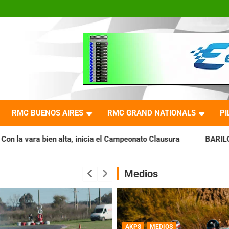
RMC BUENOS AIRES
RMC GRAND NATIONALS
PI
icia el Campeonato Clausura
BARILOCHENSE: Preparan una j
Medios
AKPS
MEDIOS