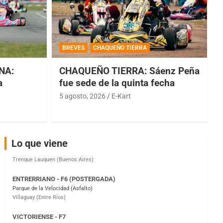
COBERTURA ESPECIAL DE E-KART.COM.AR
08/09-AGO
BREVES
CHAQUEÑO TIERRA
IAME SERIES ARGENTINA 6
NA:
CHAQUEÑO TIERRA: Sáenz Peña
Ramiro Tot (Asfalto)
Baradero (Buenos Aires)
a
fue sede de la quinta fecha
5 agosto, 2026
E-Kart
KDO - F6
Ciudad de Trenque Lauquen (Asfalto)
Trenque Lauquen (Buenos Aires)
ENTRERRIANO - F6 (POSTERGADA)
Lo que viene
Parque de la Velocidad (Asfalto)
Villaguay (Entre Ríos)
VICTORIENSE - F7
El Cerro (Tierra)
Victoria (Entre Ríos)
PATAGONICO - F6
Moto Club Reginense (Tierra)