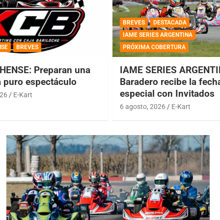
BREVES
DESTACADA
IAME SERIES ARGENTINA
NSE
BREVES
PRÓXIMA COBERTURA
HENSE: Preparan una
IAME SERIES ARGENTI
a puro espectáculo
Baradero recibe la fech
especial con Invitados
026
E-Kart
6 agosto, 2026
E-Kart