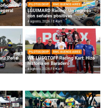
oficializó
PILOTOS EKVP
RMC BUENOS AIRES
General
LGUIMARD Racing: Un regreso
con señales positivas
4 agosto, 2026
E-Kart
TINA
DE
GENTINA: Horarios para la
R
PILOTOS EKVP
RMC BUENOS AIRES
dos
h
nz Peña
WK LÜSQTOFF Racing Kart: Hizo
historia en Baradero
4 a
4 agosto, 2026
E-Kart