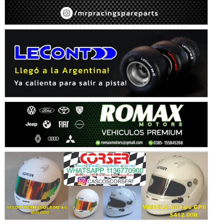
Avellaneda (Santa Fe)
SUR SANTAFESINO - F4
José Samuel Sánchez (Tierra)
Rufino (Santa Fe)
TUCUMANO - F5
Juan Navarro (Asfalto)
El Timbó (Tucumán)