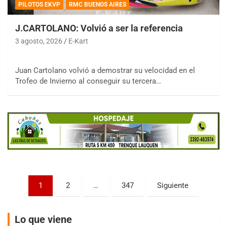
PILOTOS EKVP
RMC BUENOS AIRES
J.CARTOLANO: Volvió a ser la referencia
3 agosto, 2026
E-Kart
COBERTURA ESPECIAL DE E-KART.COM.AR
Juan Cartolano volvió a demostrar su velocidad en el
08/09-AGO
Trofeo de Invierno al conseguir su tercera…
IAME SERIES ARGENTINA 6
Ramiro Tot (Asfalto)
Baradero (Buenos Aires)
KDO - F6
Ciudad de Trenque Lauquen (Asfalto)
Trenque Lauquen (Buenos Aires)
ENTRERRIANO - F6 (POSTERGADA)
Parque de la Velocidad (Asfalto)
Paginación
1
2
…
347
Siguiente
Villaguay (Entre Ríos)
de
VICTORIENSE - F7
entradas
El Cerro (Tierra)
Lo que viene
Victoria (Entre Ríos)