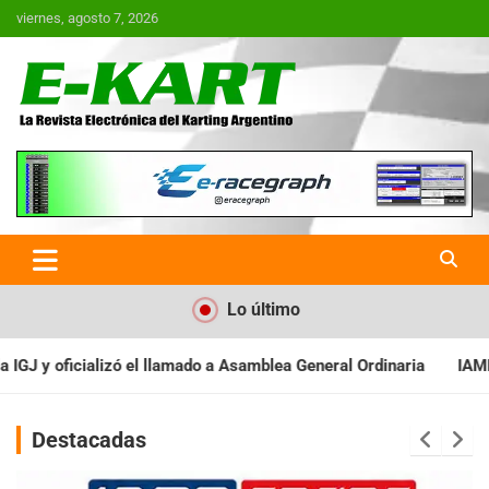
Saltar
viernes, agosto 7, 2026
al
contenido
E-Kart.com.ar | La Revista
Electrónica del Karting en
Argentina
Lo último
Asamblea General Ordinaria
IAME SERIES ARGENTINA: Baradero re
Destacadas