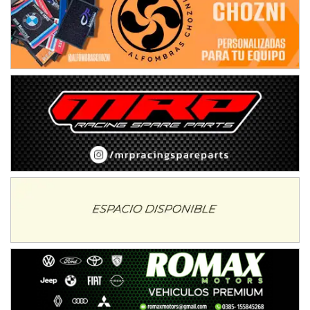
IAME SERIES ARGENTINA 6
Ramiro Tot (Asfalto)
Baradero (Buenos Aires)
KDO - F6
Ciudad de Trenque Lauquen (Asfalto)
Trenque Lauquen (Buenos Aires)
ENTRERRIANO - F6 (POSTERGADA)
Parque de la Velocidad (Asfalto)
Villaguay (Entre Ríos)
VICTORIENSE - F7
El Cerro (Tierra)
Victoria (Entre Ríos)
PATAGONICO - F6
Moto Club Reginense (Tierra)
Gral. E. Godoy (Río Negro)
CSK - F7
Juventud Unida (Tierra)
Humboldt (Santa Fe)