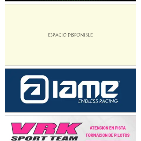
NORESTE SANTAFESINO - F6
Ciudad de Avellaneda (Asfalto)
Avellaneda (Santa Fe)
SUR SANTAFESINO - F4
José Samuel Sánchez (Tierra)
Rufino (Santa Fe)
TUCUMANO - F5
Juan Navarro (Asfalto)
El Timbó (Tucumán)