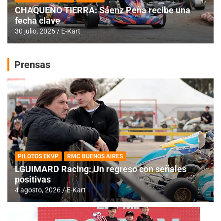
CHAQUEÑO TIERRA: Sáenz Peña recibe una
fecha clave
30 julio, 2026
E-Kart
Prensas
PILOTOS EKVP
RMC BUENOS AIRES
LGUIMARD Racing: Un regreso con señales
positivas
4 agosto, 2026
E-Kart