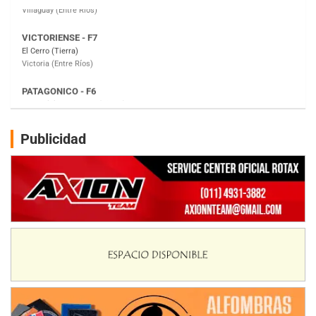
PATAGONICO - F6
Moto Club Reginense (Tierra)
Gral. E. Godoy (Río Negro)
CSK - F7
Juventud Unida (Tierra)
Humboldt (Santa Fe)
NORESTE SANTAFESINO - F6
Publicidad
Ciudad de Avellaneda (Asfalto)
Avellaneda (Santa Fe)
SUR SANTAFESINO - F4
José Samuel Sánchez (Tierra)
Rufino (Santa Fe)
TUCUMANO - F5
Juan Navarro (Asfalto)
El Timbó (Tucumán)
COBERTURA ESPECIAL DE E-KART.COM.AR
08/09-AGO