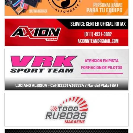
Baradero (Buenos Aires)
KDO - F6
Ciudad de Trenque Lauquen (Asfalto)
Trenque Lauquen (Buenos Aires)
ENTRERRIANO - F6 (POSTERGADA)
Parque de la Velocidad (Asfalto)
Villaguay (Entre Ríos)
VICTORIENSE - F7
El Cerro (Tierra)
Victoria (Entre Ríos)
PATAGONICO - F6
Moto Club Reginense (Tierra)
Gral. E. Godoy (Río Negro)
CSK - F7
Juventud Unida (Tierra)
Humboldt (Santa Fe)
NORESTE SANTAFESINO - F6
Ciudad de Avellaneda (Asfalto)