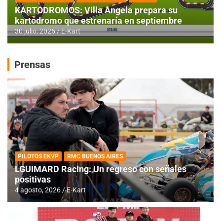
KARTODROMOS: Villa Angela prepara su
kartódromo que estrenaría en septiembre
30 julio, 2026
E-Kart
Prensas
PILOTOS EKVP
RMC BUENOS AIRES
LGUIMARD Racing: Un regreso con señales
positivas
4 agosto, 2026
E-Kart