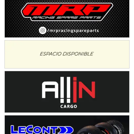
Avellaneda (Santa Fe)
SUR SANTAFESINO - F4
José Samuel Sánchez (Tierra)
Rufino (Santa Fe)
TUCUMANO - F5
Juan Navarro (Asfalto)
El Timbó (Tucumán)