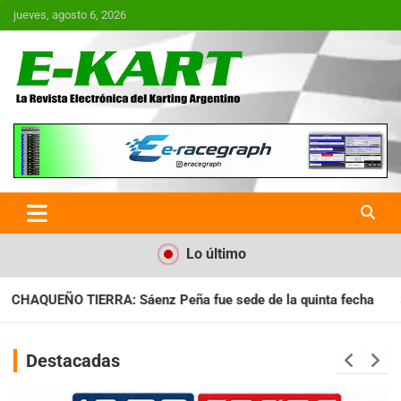
Saltar
jueves, agosto 6, 2026
al
contenido
E-Kart.com.ar | La Revista
Electrónica del Karting en
Argentina
Lo último
 fue sede de la quinta fecha
SANTIAGUEÑO: Se cumplió con la
Destacadas