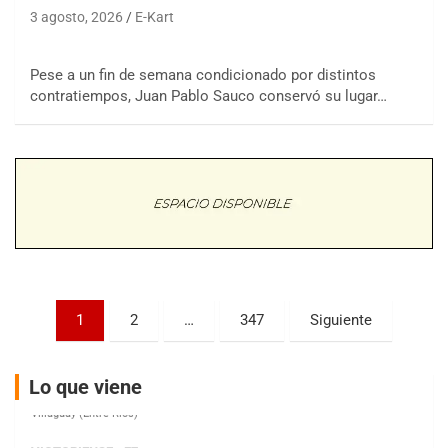
3 agosto, 2026
E-Kart
Pese a un fin de semana condicionado por distintos
COBERTURA ESPECIAL DE E-KART.COM.AR
08/09-AGO
contratiempos, Juan Pablo Sauco conservó su lugar…
IAME SERIES ARGENTINA 6
Ramiro Tot (Asfalto)
Baradero (Buenos Aires)
KDO - F6
Ciudad de Trenque Lauquen (Asfalto)
Trenque Lauquen (Buenos Aires)
ENTRERRIANO - F6 (POSTERGADA)
Parque de la Velocidad (Asfalto)
Paginación
1
2
…
347
Siguiente
Villaguay (Entre Ríos)
de
VICTORIENSE - F7
entradas
El Cerro (Tierra)
Lo que viene
Victoria (Entre Ríos)
PATAGONICO - F6