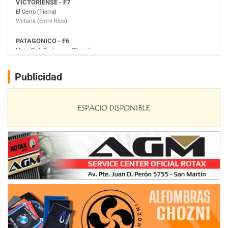
Moto Club Reginense (Tierra)
Gral. E. Godoy (Río Negro)
CSK - F7
Juventud Unida (Tierra)
Humboldt (Santa Fe)
NORESTE SANTAFESINO - F6
Publicidad
Ciudad de Avellaneda (Asfalto)
Avellaneda (Santa Fe)
SUR SANTAFESINO - F4
José Samuel Sánchez (Tierra)
Rufino (Santa Fe)
TUCUMANO - F5
Juan Navarro (Asfalto)
El Timbó (Tucumán)
COBERTURA ESPECIAL DE E-KART.COM.AR
08/09-AGO
IAME SERIES ARGENTINA 6
Ramiro Tot (Asfalto)