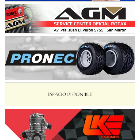
Ciudad de Avellaneda (Asfalto)
Avellaneda (Santa Fe)
SUR SANTAFESINO - F4
José Samuel Sánchez (Tierra)
Rufino (Santa Fe)
TUCUMANO - F5
Juan Navarro (Asfalto)
El Timbó (Tucumán)