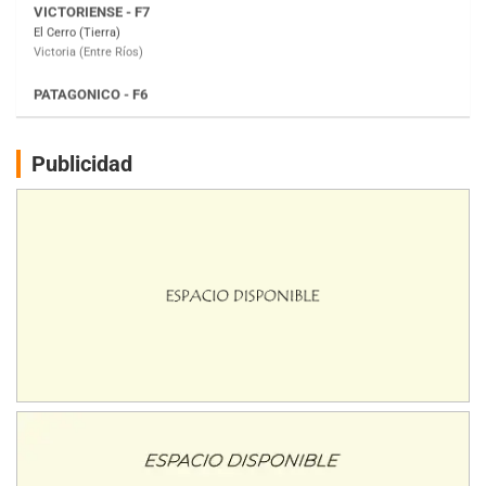
Moto Club Reginense (Tierra)
Gral. E. Godoy (Río Negro)
CSK - F7
Juventud Unida (Tierra)
Humboldt (Santa Fe)
NORESTE SANTAFESINO - F6
Publicidad
Ciudad de Avellaneda (Asfalto)
Avellaneda (Santa Fe)
SUR SANTAFESINO - F4
José Samuel Sánchez (Tierra)
Rufino (Santa Fe)
TUCUMANO - F5
Juan Navarro (Asfalto)
El Timbó (Tucumán)
COBERTURA ESPECIAL DE E-KART.COM.AR
08/09-AGO
IAME SERIES ARGENTINA 6
Ramiro Tot (Asfalto)