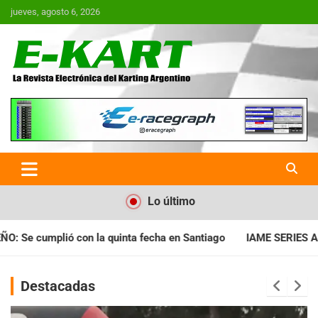
Saltar
jueves, agosto 6, 2026
al
contenido
E-Kart.com.ar | La Revista
Electrónica del Karting en
Argentina
Lo último
cha en Santiago
IAME SERIES ARGENTINA: Horarios para la fec
Destacadas