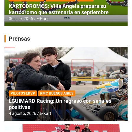
KARTODROMOS: Villa Angela prepara su
kartódromo que estrenaría en septiembre
30 julio, 2026
E-Kart
Prensas
PILOTOS EKVP
RMC BUENOS AIRES
LGUIMARD Racing: Un regreso con señales
positivas
4 agosto, 2026
E-Kart