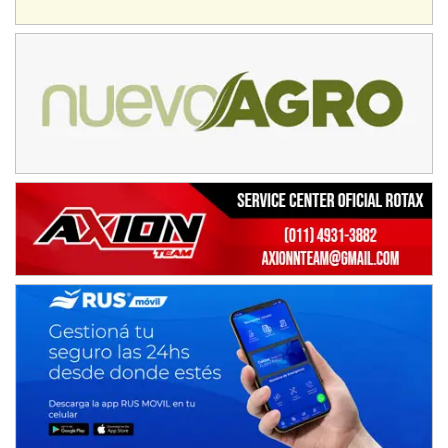
Baradero (Buenos Aires)
KDO - F6
Ciudad de Trenque Lauquen (Asfalto)
Trenque Lauquen (Buenos Aires)
ENTRERRIANO - F6 (POSTERGADA)
Parque de la Velocidad (Asfalto)
Villaguay (Entre Ríos)
VICTORIENSE - F7
El Cerro (Tierra)
Victoria (Entre Ríos)
PATAGONICO - F6
Moto Club Reginense (Tierra)
Gral. E. Godoy (Río Negro)
CSK - F7
Juventud Unida (Tierra)
Humboldt (Santa Fe)
NORESTE SANTAFESINO - F6