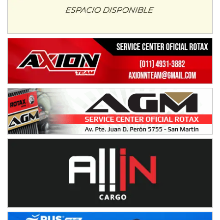
NORESTE SANTAFESINO - F6
Ciudad de Avellaneda (Asfalto)
Avellaneda (Santa Fe)
SUR SANTAFESINO - F4
José Samuel Sánchez (Tierra)
Rufino (Santa Fe)
TUCUMANO - F5
Juan Navarro (Asfalto)
El Timbó (Tucumán)