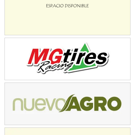
IAME SERIES ARGENTINA 6
Ramiro Tot (Asfalto)
Baradero (Buenos Aires)
KDO - F6
Ciudad de Trenque Lauquen (Asfalto)
Trenque Lauquen (Buenos Aires)
ENTRERRIANO - F6 (POSTERGADA)
Parque de la Velocidad (Asfalto)
Villaguay (Entre Ríos)
VICTORIENSE - F7
El Cerro (Tierra)
Victoria (Entre Ríos)
PATAGONICO - F6
Moto Club Reginense (Tierra)
Gral. E. Godoy (Río Negro)
CSK - F7
Juventud Unida (Tierra)
Humboldt (Santa Fe)