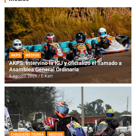
AKPS
MEDIOS
AKPS: Intervino la IGJ y oficializó el llamado a
Asamblea General Ordinaria
6 agosto, 2026
E-Kart
CHAQUEÑO TIERRA
MEDIOS