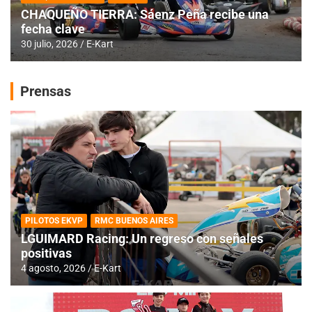
CHAQUEÑO TIERRA: Sáenz Peña recibe una
fecha clave
30 julio, 2026
E-Kart
Prensas
PILOTOS EKVP
RMC BUENOS AIRES
LGUIMARD Racing: Un regreso con señales
positivas
4 agosto, 2026
E-Kart