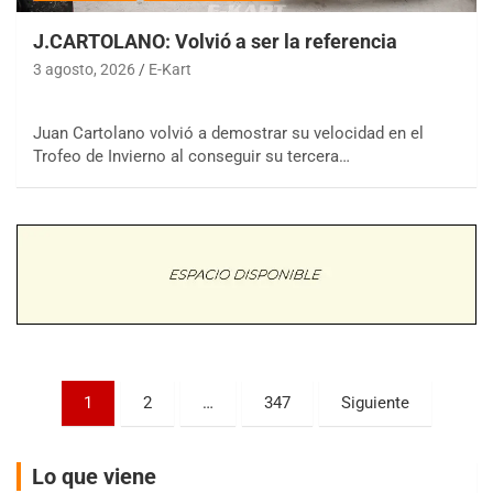
J.CARTOLANO: Volvió a ser la referencia
3 agosto, 2026
E-Kart
Juan Cartolano volvió a demostrar su velocidad en el
COBERTURA ESPECIAL DE E-KART.COM.AR
Trofeo de Invierno al conseguir su tercera…
08/09-AGO
IAME SERIES ARGENTINA 6
Ramiro Tot (Asfalto)
Baradero (Buenos Aires)
KDO - F6
Ciudad de Trenque Lauquen (Asfalto)
Trenque Lauquen (Buenos Aires)
ENTRERRIANO - F6 (POSTERGADA)
Parque de la Velocidad (Asfalto)
Paginación
1
2
…
347
Siguiente
Villaguay (Entre Ríos)
de
VICTORIENSE - F7
entradas
El Cerro (Tierra)
Lo que viene
Victoria (Entre Ríos)