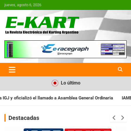
Saltar
jueves, agosto 6, 2026
al
contenido
E-Kart.com.ar | La Revista
Electrónica del Karting en
Argentina
Lo último
Asamblea General Ordinaria
IAME SERIES ARGENTINA: Baradero re
Destacadas