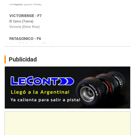
PATAGONICO - F6
Moto Club Reginense (Tierra)
Gral. E. Godoy (Río Negro)
CSK - F7
Juventud Unida (Tierra)
Humboldt (Santa Fe)
NORESTE SANTAFESINO - F6
Publicidad
Ciudad de Avellaneda (Asfalto)
Avellaneda (Santa Fe)
SUR SANTAFESINO - F4
José Samuel Sánchez (Tierra)
Rufino (Santa Fe)
TUCUMANO - F5
Juan Navarro (Asfalto)
El Timbó (Tucumán)
COBERTURA ESPECIAL DE E-KART.COM.AR
08/09-AGO