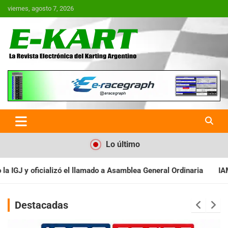
Saltar
viernes, agosto 7, 2026
al
contenido
E-Kart.com.ar | La Revista
Electrónica del Karting en
Argentina
Lo último
 a Asamblea General Ordinaria
IAME SERIES ARGENTINA: Baradero 
Destacadas