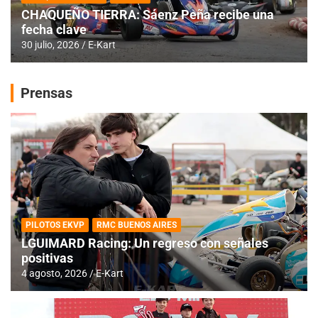
CHAQUEÑO TIERRA: Sáenz Peña recibe una
fecha clave
30 julio, 2026
E-Kart
Prensas
PILOTOS EKVP
RMC BUENOS AIRES
LGUIMARD Racing: Un regreso con señales
positivas
4 agosto, 2026
E-Kart