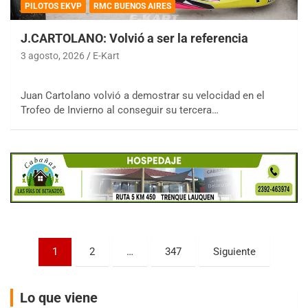
PILOTOS EKVP
RMC BUENOS AIRES
J.CARTOLANO: Volvió a ser la referencia
3 agosto, 2026
E-Kart
COBERTURA ESPECIAL DE E-KART.COM.AR
Juan Cartolano volvió a demostrar su velocidad en el
08/09-AGO
Trofeo de Invierno al conseguir su tercera…
IAME SERIES ARGENTINA 6
Ramiro Tot (Asfalto)
Baradero (Buenos Aires)
KDO - F6
Ciudad de Trenque Lauquen (Asfalto)
Trenque Lauquen (Buenos Aires)
ENTRERRIANO - F6 (POSTERGADA)
Paginación
Parque de la Velocidad (Asfalto)
1
2
…
347
Siguiente
Villaguay (Entre Ríos)
de
VICTORIENSE - F7
entradas
Lo que viene
El Cerro (Tierra)