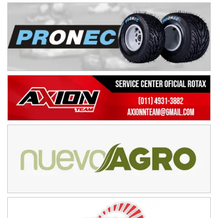
IAME SERIES ARGENTINA 6
Ramiro Tot (Asfalto)
Baradero (Buenos Aires)
KDO - F6
Ciudad de Trenque Lauquen (Asfalto)
Trenque Lauquen (Buenos Aires)
ENTRERRIANO - F6 (POSTERGADA)
Parque de la Velocidad (Asfalto)
Villaguay (Entre Ríos)
VICTORIENSE - F7
El Cerro (Tierra)
Victoria (Entre Ríos)
PATAGONICO - F6
Moto Club Reginense (Tierra)
Gral. E. Godoy (Río Negro)
CSK - F7
Juventud Unida (Tierra)
Humboldt (Santa Fe)