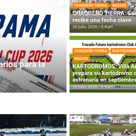
CHAQUEÑO TIERRA
MEDIOS
CHAQUEÑO TIERRA: Sáe
recibe una fecha clave
30 julio, 2026
E-Kart
CHAQUEÑO TIERRA
KARTODROM
DESTACADA
IAME SERIES ARGEN
MEDIOS
 jornada
IAME SERIES AR
KARTODROMOS: Villa A
fecha con Invita
prepara su kartódromo 
estrenaría en septiembr
4 agosto, 2026
E-Kart
30 julio, 2026
E-Kart