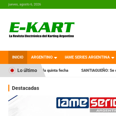
Saltar
jueves, agosto 6, 2026
al
contenido
E-Kart.com.ar | La
Revista Electrónica del
INICIO
ARGENTINO
IAME SERIES ARGENTINA
Karting en Argentina
Lo último
la quinta fecha
SANTIAGUEÑO: Se cumplió con la quinta fe
Destacadas