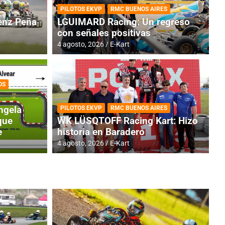
PILOTOS EKVP
RMC BUENOS AIRES
nz Peña
LGUIMARD Racing: Un regreso
con señales positivas
4 agosto, 2026
E-Kart
OS
TINA
DE
GENTINA: Horarios para la
R
ngela
PILOTOS EKVP
RMC BUENOS AIRES
dos
h
que
WK LÜSQTOFF Racing Kart: Hizo
e
historia en Baradero
4 a
4 agosto, 2026
E-Kart