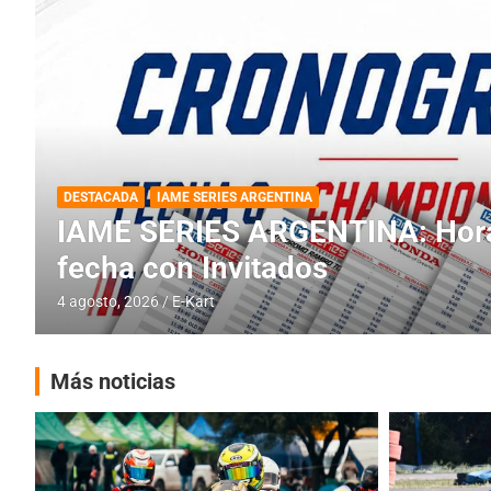
DESTACADA
INFORME CENTRAL
RMC BUENOS AIRES
RMC BUENOS AIRES: Cerró una
histórica en Baradero
4 agosto, 2026
E-Kart
Más noticias