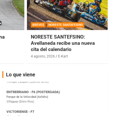
COBERTURA ESPECIAL DE E-KART.COM.AR
08/09-AGO
BREVES
NORESTE SANTAFESINO
IAME SERIES ARGENTINA 6
Ramiro Tot (Asfalto)
una
NORESTE SANTEFSINO:
Baradero (Buenos Aires)
Avellaneda recibe una nueva
cita del calendario
KDO - F6
Ciudad de Trenque Lauquen (Asfalto)
4 agosto, 2026
E-Kart
Trenque Lauquen (Buenos Aires)
ENTRERRIANO - F6 (POSTERGADA)
Lo que viene
Parque de la Velocidad (Asfalto)
Villaguay (Entre Ríos)
VICTORIENSE - F7
El Cerro (Tierra)
Victoria (Entre Ríos)
PATAGONICO - F6
Moto Club Reginense (Tierra)