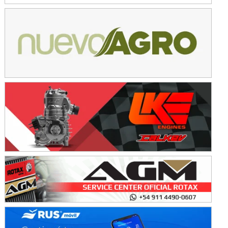
KDO - F6
Ciudad de Trenque Lauquen (Asfalto)
Trenque Lauquen (Buenos Aires)
ENTRERRIANO - F6 (POSTERGADA)
Parque de la Velocidad (Asfalto)
Villaguay (Entre Ríos)
VICTORIENSE - F7
El Cerro (Tierra)
Victoria (Entre Ríos)
PATAGONICO - F6
Moto Club Reginense (Tierra)
Gral. E. Godoy (Río Negro)
CSK - F7
Juventud Unida (Tierra)
Humboldt (Santa Fe)
NORESTE SANTAFESINO - F6
Ciudad de Avellaneda (Asfalto)