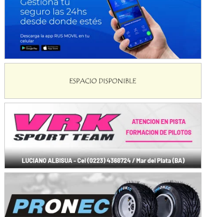
Avellaneda (Santa Fe)
SUR SANTAFESINO - F4
José Samuel Sánchez (Tierra)
Rufino (Santa Fe)
TUCUMANO - F5
Juan Navarro (Asfalto)
El Timbó (Tucumán)