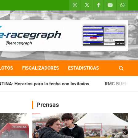
LOTOS
FISCALIZADORES
ESTADISTICAS
fecha con Invitados
RMC BUENOS AIRES: Cerró una jornada 
Prensas