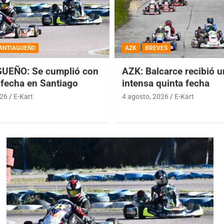
ANTIAGUEÑO
AZK
BREVES
UEÑO: Se cumplió con
AZK: Balcarce recibió 
 fecha en Santiago
intensa quinta fecha
026
E-Kart
4 agosto, 2026
E-Kart