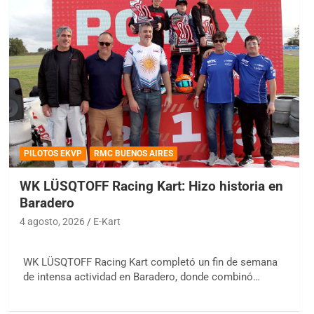
PILOTOS EKVP
RMC BUENOS AIRES
WK LÜSQTOFF Racing Kart: Hizo historia en
Baradero
4 agosto, 2026
E-Kart
WK LÜSQTOFF Racing Kart completó un fin de semana
de intensa actividad en Baradero, donde combinó…