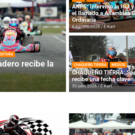
AKPS: Intervino la IGJ y 
el llamado a Asamblea 
Ordinaria
6 agosto, 2026
E-Kart
DESTACADA
INFORME CENTRAL
ios para la
RMC BUENOS AIR
CHAQUEÑO TIERRA
MEDIOS
histórica en Bar
CHAQUEÑO TIERRA: Sáe
recibe una fecha clave
4 agosto, 2026
E-Kart
30 julio, 2026
E-Kart