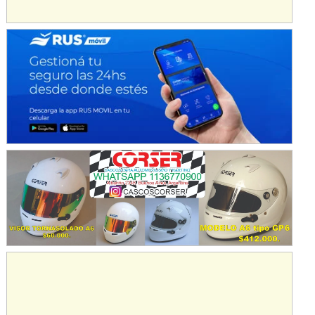
Avellaneda (Santa Fe)
SUR SANTAFESINO - F4
José Samuel Sánchez (Tierra)
Rufino (Santa Fe)
TUCUMANO - F5
Juan Navarro (Asfalto)
El Timbó (Tucumán)