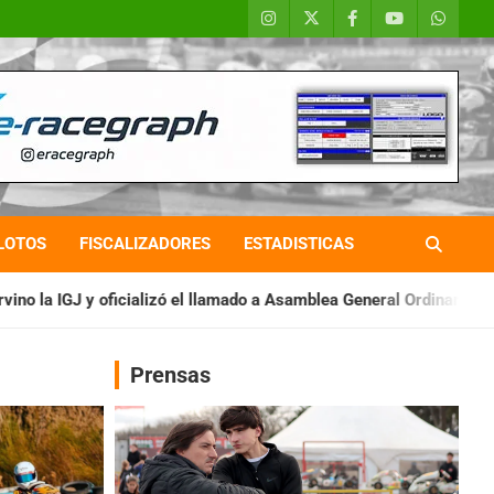
LOTOS
FISCALIZADORES
ESTADISTICAS
el llamado a Asamblea General Ordinaria
IAME SERIES ARGENTI
Prensas