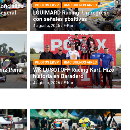
oficializó
PILOTOS EKVP
RMC BUENOS AIRES
General
LGUIMARD Racing: Un regreso
con señales positivas
4 agosto, 2026
E-Kart
RMC BUENOS AIRES
BR
ES: Cerró una jornada
I
PILOTOS EKVP
RMC BUENOS AIRES
adero
f
nz Peña
WK LÜSQTOFF Racing Kart: Hizo
historia en Baradero
6 a
4 agosto, 2026
E-Kart