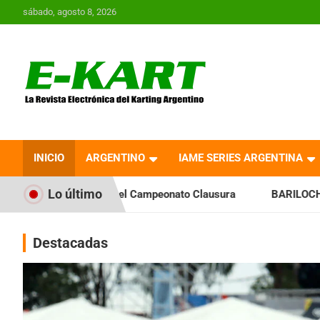
Saltar
sábado, agosto 8, 2026
al
contenido
E-Kart.com.ar | La
Revista Electrónica del
INICIO
ARGENTINO
IAME SERIES ARGENTINA
Karting en Argentina
Lo último
 el Campeonato Clausura
BARILOCHENSE: Preparan una jorna
Destacadas