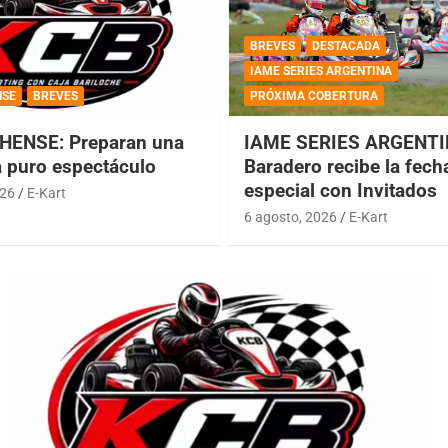
BREVES
DESTACADA
IAME SERIES ARGENTINA
NSE
BREVES
PRÓXIMA COBERTURA
HENSE: Preparan una
IAME SERIES ARGENTI
a puro espectáculo
Baradero recibe la fech
especial con Invitados
026
E-Kart
6 agosto, 2026
E-Kart