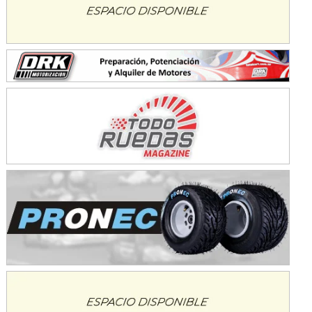
KDO - F6
Ciudad de Trenque Lauquen (Asfalto)
Trenque Lauquen (Buenos Aires)
ENTRERRIANO - F6 (POSTERGADA)
Parque de la Velocidad (Asfalto)
Villaguay (Entre Ríos)
VICTORIENSE - F7
El Cerro (Tierra)
Victoria (Entre Ríos)
PATAGONICO - F6
Moto Club Reginense (Tierra)
Gral. E. Godoy (Río Negro)
CSK - F7
Juventud Unida (Tierra)
Humboldt (Santa Fe)
NORESTE SANTAFESINO - F6
Ciudad de Avellaneda (Asfalto)