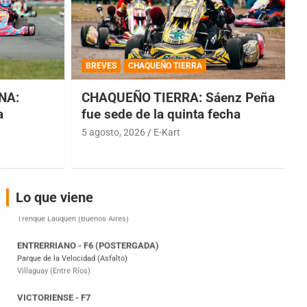
COBERTURA ESPECIAL DE E-KART.COM.AR
08/09-AGO
BREVES
CHAQUEÑO TIERRA
IAME SERIES ARGENTINA 6
Ramiro Tot (Asfalto)
NA:
CHAQUEÑO TIERRA: Sáenz Peña
Baradero (Buenos Aires)
a
fue sede de la quinta fecha
KDO - F6
5 agosto, 2026
E-Kart
Ciudad de Trenque Lauquen (Asfalto)
Trenque Lauquen (Buenos Aires)
ENTRERRIANO - F6 (POSTERGADA)
Lo que viene
Parque de la Velocidad (Asfalto)
Villaguay (Entre Ríos)
VICTORIENSE - F7
El Cerro (Tierra)
Victoria (Entre Ríos)
PATAGONICO - F6
Moto Club Reginense (Tierra)