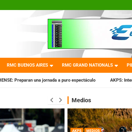
RMC BUENOS AIRES
RMC GRAND NATIONALS
PI
da a puro espectáculo
AKPS: Intervino la IGJ y oficializó 
Medios
AKPS
MEDIOS