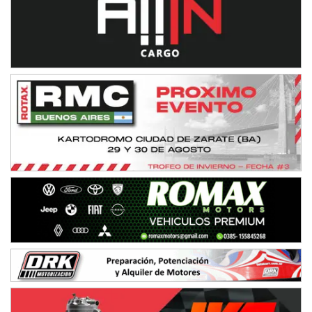
TUCUMANO - F5
Juan Navarro (Asfalto)
El Timbó (Tucumán)