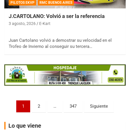
PILOTOS EKVP
RMC BUENOS AIRES
IAME SERIES ARGENTINA 6
J.CARTOLANO: Volvió a ser la referencia
Ramiro Tot (Asfalto)
Baradero (Buenos Aires)
3 agosto, 2026
E-Kart
KDO - F6
Ciudad de Trenque Lauquen (Asfalto)
Juan Cartolano volvió a demostrar su velocidad en el
Trenque Lauquen (Buenos Aires)
Trofeo de Invierno al conseguir su tercera…
ENTRERRIANO - F6 (POSTERGADA)
Parque de la Velocidad (Asfalto)
Villaguay (Entre Ríos)
VICTORIENSE - F7
El Cerro (Tierra)
Victoria (Entre Ríos)
PATAGONICO - F6
Paginación
Moto Club Reginense (Tierra)
1
2
…
347
Siguiente
Gral. E. Godoy (Río Negro)
de
CSK - F7
entradas
Lo que viene
Juventud Unida (Tierra)