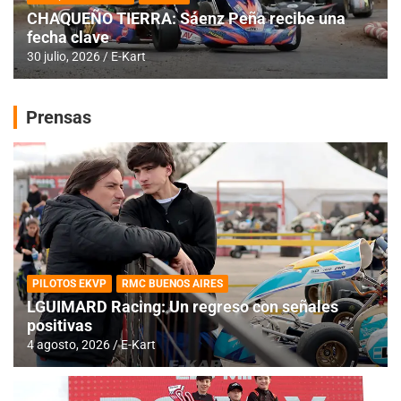
CHAQUEÑO TIERRA: Sáenz Peña recibe una
fecha clave
30 julio, 2026
E-Kart
Prensas
PILOTOS EKVP
RMC BUENOS AIRES
LGUIMARD Racing: Un regreso con señales
positivas
4 agosto, 2026
E-Kart