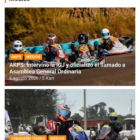
AKPS
MEDIOS
AKPS: Intervino la IGJ y oficializó el llamado a
Asamblea General Ordinaria
6 agosto, 2026
E-Kart
CHAQUEÑO TIERRA
MEDIOS