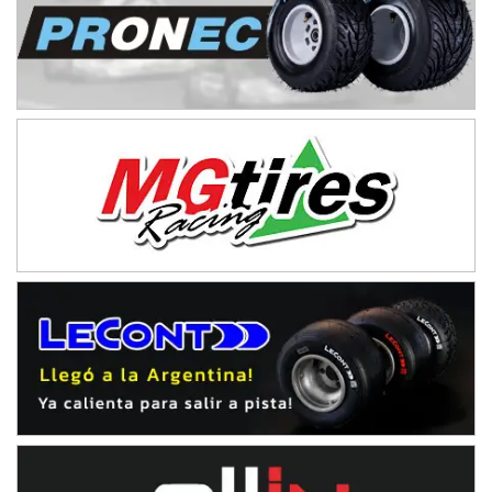
ENTRERRIANO - F6 (POSTERGADA)
Parque de la Velocidad (Asfalto)
Villaguay (Entre Ríos)
VICTORIENSE - F7
El Cerro (Tierra)
Victoria (Entre Ríos)
PATAGONICO - F6
Moto Club Reginense (Tierra)
Gral. E. Godoy (Río Negro)
CSK - F7
Juventud Unida (Tierra)
Humboldt (Santa Fe)
NORESTE SANTAFESINO - F6
Ciudad de Avellaneda (Asfalto)
Avellaneda (Santa Fe)
SUR SANTAFESINO - F4
José Samuel Sánchez (Tierra)
Rufino (Santa Fe)