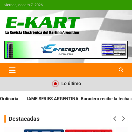
Saltar
viernes, agosto 7, 2026
al
contenido
E-Kart.com.ar | La Revista
Electrónica del Karting en
Argentina
Lo último
NTINA: Baradero recibe la fecha especial con Invitados
CHAQ
Destacadas