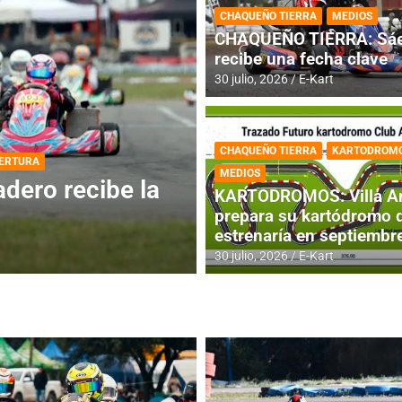
CHAQUEÑO TIERRA
MEDIOS
CHAQUEÑO TIERRA: Sáe
recibe una fecha clave
30 julio, 2026
E-Kart
CHAQUEÑO TIERRA
KARTODROM
DESTACADA
INFORME CENTRAL
MEDIOS
ios para la
RMC BUENOS AIR
KARTODROMOS: Villa A
histórica en Bar
prepara su kartódromo 
estrenaría en septiembr
4 agosto, 2026
E-Kart
30 julio, 2026
E-Kart