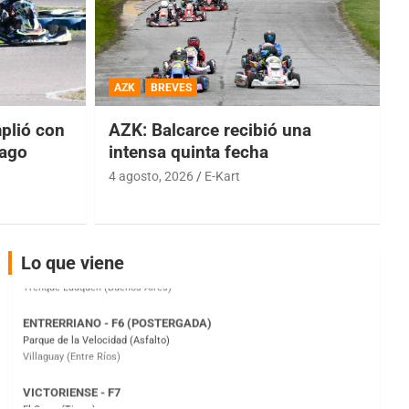
COBERTURA ESPECIAL DE E-KART.COM.AR
08/09-AGO
AZK
BREVES
IAME SERIES ARGENTINA 6
Ramiro Tot (Asfalto)
lió con
AZK: Balcarce recibió una
Baradero (Buenos Aires)
iago
intensa quinta fecha
KDO - F6
4 agosto, 2026
E-Kart
Ciudad de Trenque Lauquen (Asfalto)
Trenque Lauquen (Buenos Aires)
ENTRERRIANO - F6 (POSTERGADA)
Parque de la Velocidad (Asfalto)
Lo que viene
Villaguay (Entre Ríos)
VICTORIENSE - F7
El Cerro (Tierra)
Victoria (Entre Ríos)
PATAGONICO - F6
Moto Club Reginense (Tierra)
Gral. E. Godoy (Río Negro)