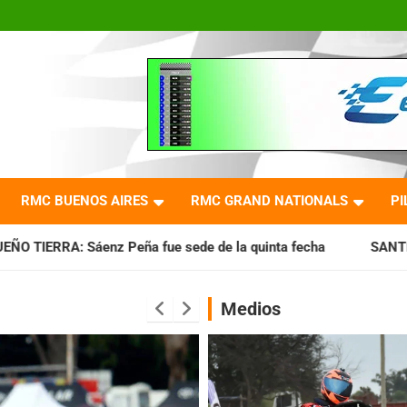
RMC BUENOS AIRES
RMC GRAND NATIONALS
PI
e sede de la quinta fecha
SANTIAGUEÑO: Se cumplió con l
Medios