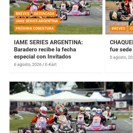
BREVES
DESTACADA
IAME SERIES ARGENTINA
PRÓXIMA COBERTURA
BREVES
C
IAME SERIES ARGENTINA:
CHAQUEÑ
Baradero recibe la fecha
fue sede 
especial con Invitados
5 agosto, 2
6 agosto, 2026
E-Kart