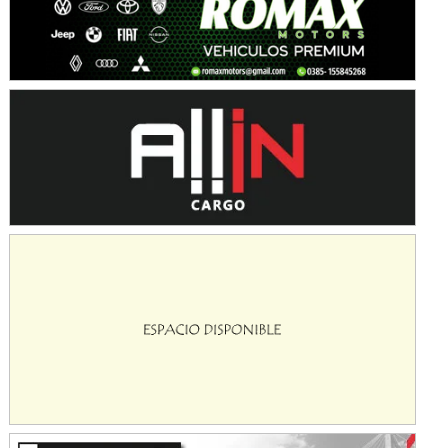
KDO - F6
Ciudad de Trenque Lauquen (Asfalto)
Trenque Lauquen (Buenos Aires)
ENTRERRIANO - F6 (POSTERGADA)
Parque de la Velocidad (Asfalto)
Villaguay (Entre Ríos)
VICTORIENSE - F7
El Cerro (Tierra)
Victoria (Entre Ríos)
PATAGONICO - F6
Moto Club Reginense (Tierra)
Gral. E. Godoy (Río Negro)
CSK - F7
Juventud Unida (Tierra)
Humboldt (Santa Fe)
NORESTE SANTAFESINO - F6
Ciudad de Avellaneda (Asfalto)
Avellaneda (Santa Fe)