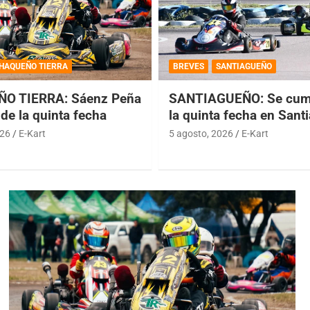
HAQUEÑO TIERRA
BREVES
SANTIAGUEÑO
O TIERRA: Sáenz Peña
SANTIAGUEÑO: Se cump
de la quinta fecha
la quinta fecha en Sant
026
E-Kart
5 agosto, 2026
E-Kart