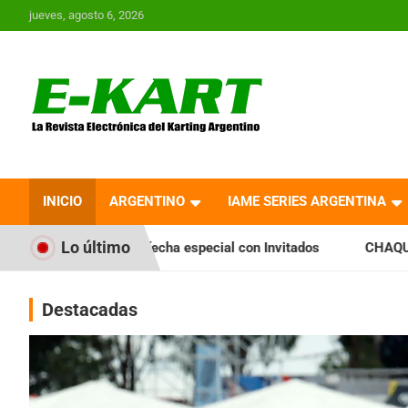
Saltar
jueves, agosto 6, 2026
al
contenido
E-Kart.com.ar | La
Revista Electrónica del
INICIO
ARGENTINO
IAME SERIES ARGENTINA
Karting en Argentina
Lo último
ha especial con Invitados
CHAQUEÑO TIERRA: Sáenz Peña fu
Destacadas