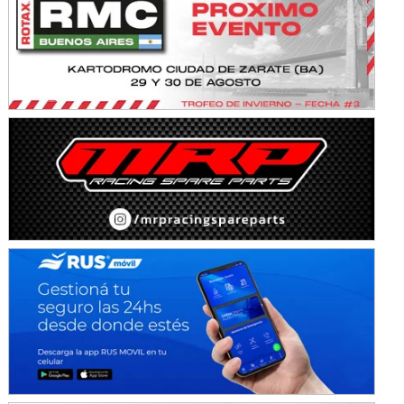
SUR SANTAFESINO - F4
José Samuel Sánchez (Tierra)
Rufino (Santa Fe)
TUCUMANO - F5
Juan Navarro (Asfalto)
El Timbó (Tucumán)