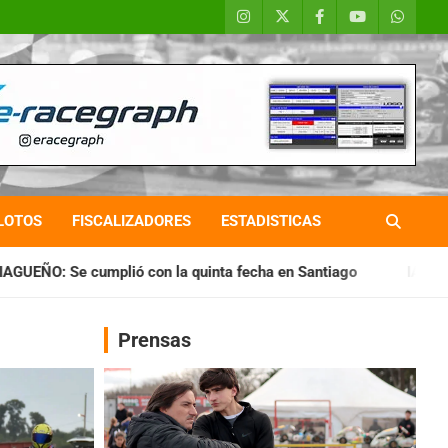
LOTOS
FISCALIZADORES
ESTADISTICAS
a quinta fecha en Santiago
IAME SERIES ARGENTINA: Horario
Prensas