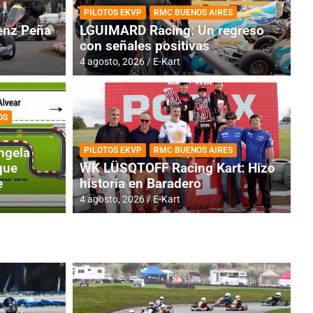
PILOTOS EKVP
RMC BUENOS AIRES
nz Peña
LGUIMARD Racing: Un regreso
con señales positivas
4 agosto, 2026
E-Kart
OS
RMC BUENOS AIRES
BR
ES: Cerró una jornada
I
ngela
PILOTOS EKVP
RMC BUENOS AIRES
adero
f
que
WK LÜSQTOFF Racing Kart: Hizo
e
historia en Baradero
6 a
4 agosto, 2026
E-Kart