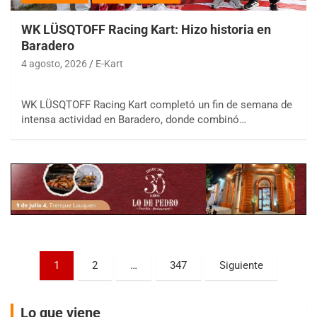
WK LÜSQTOFF Racing Kart: Hizo historia en
Baradero
4 agosto, 2026
E-Kart
COBERTURA ESPECIAL DE E-KART.COM.AR
WK LÜSQTOFF Racing Kart completó un fin de semana de
08/09-AGO
intensa actividad en Baradero, donde combinó…
IAME SERIES ARGENTINA 6
Ramiro Tot (Asfalto)
Baradero (Buenos Aires)
KDO - F6
Ciudad de Trenque Lauquen (Asfalto)
Trenque Lauquen (Buenos Aires)
ENTRERRIANO - F6 (POSTERGADA)
Parque de la Velocidad (Asfalto)
Paginación
1
2
…
347
Siguiente
Villaguay (Entre Ríos)
de
VICTORIENSE - F7
entradas
Lo que viene
El Cerro (Tierra)