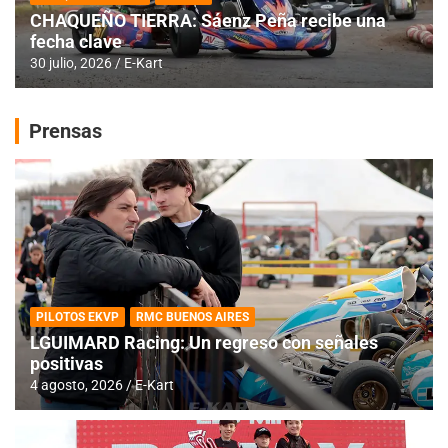
CHAQUEÑO TIERRA: Sáenz Peña recibe una
fecha clave
30 julio, 2026
E-Kart
Prensas
PILOTOS EKVP
RMC BUENOS AIRES
LGUIMARD Racing: Un regreso con señales
positivas
4 agosto, 2026
E-Kart