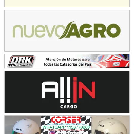
IAME SERIES ARGENTINA 6
Ramiro Tot (Asfalto)
Baradero (Buenos Aires)
KDO - F6
Ciudad de Trenque Lauquen (Asfalto)
Trenque Lauquen (Buenos Aires)
ENTRERRIANO - F6 (POSTERGADA)
Parque de la Velocidad (Asfalto)
Villaguay (Entre Ríos)
VICTORIENSE - F7
El Cerro (Tierra)
Victoria (Entre Ríos)
PATAGONICO - F6
Moto Club Reginense (Tierra)
Gral. E. Godoy (Río Negro)
CSK - F7
Juventud Unida (Tierra)