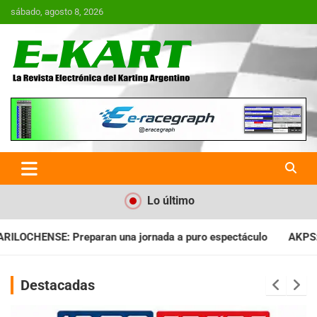
Saltar
sábado, agosto 8, 2026
al
contenido
E-Kart.com.ar | La Revista
Electrónica del Karting en
Argentina
Lo último
nada a puro espectáculo
AKPS: Intervino la IGJ y oficializó e
Destacadas