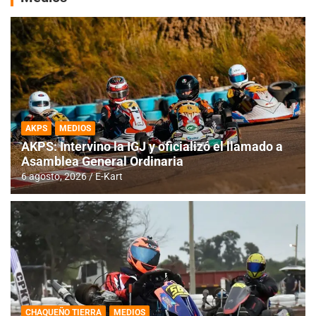
AKPS
MEDIOS
AKPS: Intervino la IGJ y oficializó el llamado a
Asamblea General Ordinaria
6 agosto, 2026
E-Kart
CHAQUEÑO TIERRA
MEDIOS