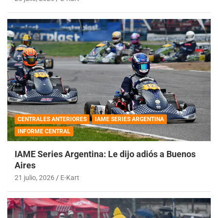
CENTRALES ANTERIORES
IAME SERIES ARGENTINA
INFORME CENTRAL
IAME Series Argentina: Le dijo adiós a Buenos
Aires
21 julio, 2026
E-Kart