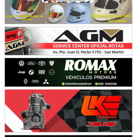
Humboldt (Santa Fe)
NORESTE SANTAFESINO - F6
Ciudad de Avellaneda (Asfalto)
Avellaneda (Santa Fe)
SUR SANTAFESINO - F4
José Samuel Sánchez (Tierra)
Rufino (Santa Fe)
TUCUMANO - F5
Juan Navarro (Asfalto)
El Timbó (Tucumán)