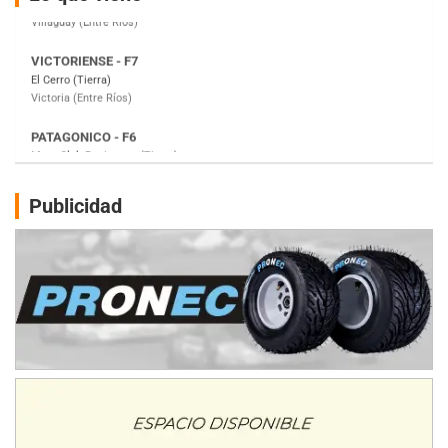
Victoria (Entre Ríos)
PATAGONICO - F6
Moto Club Reginense (Tierra)
Gral. E. Godoy (Río Negro)
CSK - F7
Juventud Unida (Tierra)
Humboldt (Santa Fe)
NORESTE SANTAFESINO - F6
Publicidad
Ciudad de Avellaneda (Asfalto)
Avellaneda (Santa Fe)
SUR SANTAFESINO - F4
José Samuel Sánchez (Tierra)
Rufino (Santa Fe)
TUCUMANO - F5
Juan Navarro (Asfalto)
El Timbó (Tucumán)
COBERTURA ESPECIAL DE E-KART.COM.AR
08/09-AGO