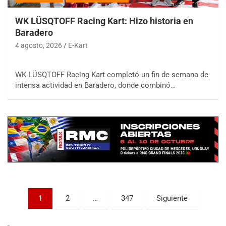
WK LÜSQTOFF Racing Kart: Hizo historia en
Baradero
4 agosto, 2026
E-Kart
WK LÜSQTOFF Racing Kart completó un fin de semana de
COBERTURA ESPECIAL DE E-KART.COM.AR
intensa actividad en Baradero, donde combinó…
08/09-AGO
IAME SERIES ARGENTINA 6
Ramiro Tot (Asfalto)
Baradero (Buenos Aires)
KDO - F6
Ciudad de Trenque Lauquen (Asfalto)
Trenque Lauquen (Buenos Aires)
ENTRERRIANO - F6 (POSTERGADA)
Paginación
Parque de la Velocidad (Asfalto)
1
2
…
347
Siguiente
Villaguay (Entre Ríos)
de
VICTORIENSE - F7