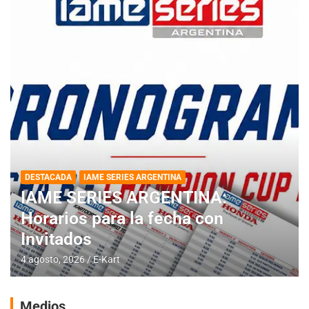
DESTACADA
IAME SERIES ARGENTINA
IAME SERIES ARGENTINA:
Horarios para la fecha con
Invitados
4 agosto, 2026
E-Kart
Medios