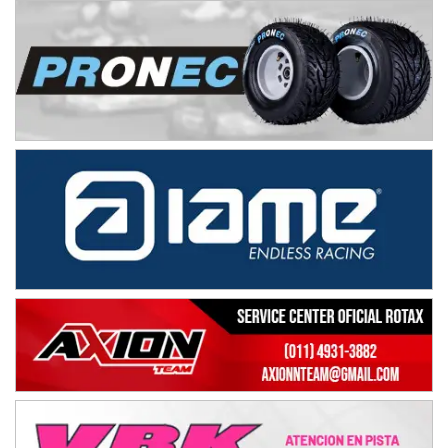
NORESTE SANTAFESINO - F6
Ciudad de Avellaneda (Asfalto)
Avellaneda (Santa Fe)
SUR SANTAFESINO - F4
José Samuel Sánchez (Tierra)
Rufino (Santa Fe)
TUCUMANO - F5
Juan Navarro (Asfalto)
El Timbó (Tucumán)