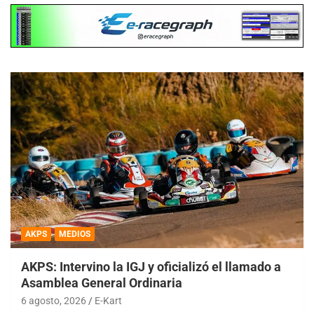
AKPS
MEDIOS
AKPS: Intervino la IGJ y oficializó el llamado a
Asamblea General Ordinaria
6 agosto, 2026
E-Kart