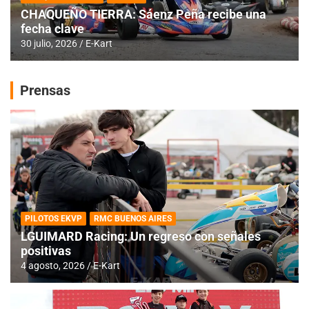
CHAQUEÑO TIERRA: Sáenz Peña recibe una
fecha clave
30 julio, 2026
E-Kart
Prensas
PILOTOS EKVP
RMC BUENOS AIRES
LGUIMARD Racing: Un regreso con señales
positivas
4 agosto, 2026
E-Kart