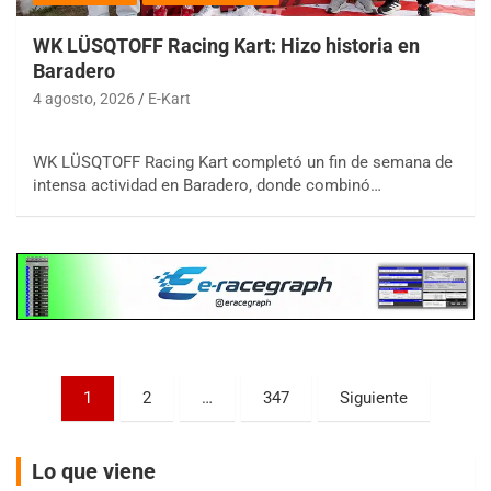
WK LÜSQTOFF Racing Kart: Hizo historia en
Baradero
4 agosto, 2026
E-Kart
COBERTURA ESPECIAL DE E-KART.COM.AR
08/09-AGO
WK LÜSQTOFF Racing Kart completó un fin de semana de
intensa actividad en Baradero, donde combinó…
IAME SERIES ARGENTINA 6
Ramiro Tot (Asfalto)
Baradero (Buenos Aires)
KDO - F6
Ciudad de Trenque Lauquen (Asfalto)
Trenque Lauquen (Buenos Aires)
ENTRERRIANO - F6 (POSTERGADA)
Paginación
Parque de la Velocidad (Asfalto)
1
2
…
347
Siguiente
Villaguay (Entre Ríos)
de
VICTORIENSE - F7
entradas
Lo que viene
El Cerro (Tierra)
Victoria (Entre Ríos)