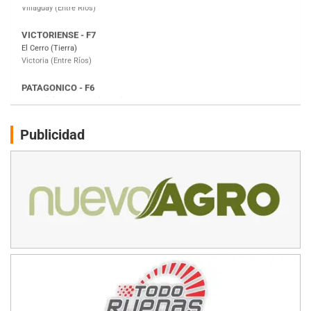
PATAGONICO - F6
Moto Club Reginense (Tierra)
Gral. E. Godoy (Río Negro)
CSK - F7
Juventud Unida (Tierra)
Humboldt (Santa Fe)
NORESTE SANTAFESINO - F6
Publicidad
Ciudad de Avellaneda (Asfalto)
Avellaneda (Santa Fe)
SUR SANTAFESINO - F4
José Samuel Sánchez (Tierra)
Rufino (Santa Fe)
TUCUMANO - F5
Juan Navarro (Asfalto)
El Timbó (Tucumán)
COBERTURA ESPECIAL DE E-KART.COM.AR
08/09-AGO