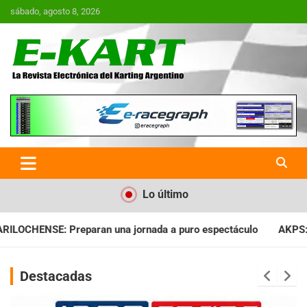
Saltar
sábado, agosto 8, 2026
al
contenido
E-Kart.com.ar | La Revista
Electrónica del Karting en
Argentina
Lo último
nada a puro espectáculo
AKPS: Intervino la IGJ y oficializó e
Destacadas