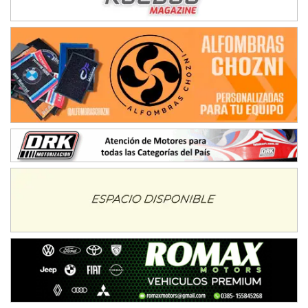
IAME SERIES ARGENTINA 6
Ramiro Tot (Asfalto)
Baradero (Buenos Aires)
KDO - F6
Ciudad de Trenque Lauquen (Asfalto)
Trenque Lauquen (Buenos Aires)
ENTRERRIANO - F6 (POSTERGADA)
Parque de la Velocidad (Asfalto)
Villaguay (Entre Ríos)
VICTORIENSE - F7
El Cerro (Tierra)
Victoria (Entre Ríos)
PATAGONICO - F6
Moto Club Reginense (Tierra)
Gral. E. Godoy (Río Negro)
CSK - F7
Juventud Unida (Tierra)
Humboldt (Santa Fe)