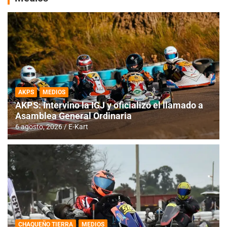
AKPS
MEDIOS
AKPS: Intervino la IGJ y oficializó el llamado a
Asamblea General Ordinaria
6 agosto, 2026
E-Kart
CHAQUEÑO TIERRA
MEDIOS