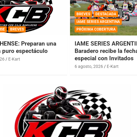
BREVES
DESTACADA
IAME SERIES ARGENTINA
NSE
BREVES
PRÓXIMA COBERTURA
HENSE: Preparan una
IAME SERIES ARGENTI
a puro espectáculo
Baradero recibe la fech
especial con Invitados
026
E-Kart
6 agosto, 2026
E-Kart