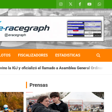
LOTOS
FISCALIZADORES
ESTADISTICAS
el llamado a Asamblea General Ordinaria
IAME SERIES ARGENTI
Prensas