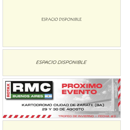
KDO - F6
Ciudad de Trenque Lauquen (Asfalto)
Trenque Lauquen (Buenos Aires)
ENTRERRIANO - F6 (POSTERGADA)
Parque de la Velocidad (Asfalto)
Villaguay (Entre Ríos)
VICTORIENSE - F7
El Cerro (Tierra)
Victoria (Entre Ríos)
PATAGONICO - F6
Moto Club Reginense (Tierra)
Gral. E. Godoy (Río Negro)
CSK - F7
Juventud Unida (Tierra)
Humboldt (Santa Fe)
NORESTE SANTAFESINO - F6
Ciudad de Avellaneda (Asfalto)
Avellaneda (Santa Fe)