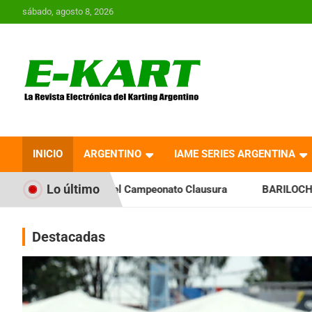
Saltar
sábado, agosto 8, 2026
al
contenido
E-Kart.com.ar | La
Revista Electrónica del
INICIO
ARGENTINO
IAME SERIES ARGENTINA
Karting en Argentina
Lo último
 el Campeonato Clausura
BARILOCHENSE: Preparan una jorna
Destacadas