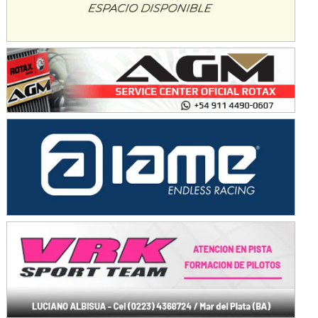
SUR SANTAFESINO - F4
José Samuel Sánchez (Tierra)
Rufino (Santa Fe)
TUCUMANO - F5
Juan Navarro (Asfalto)
El Timbó (Tucumán)