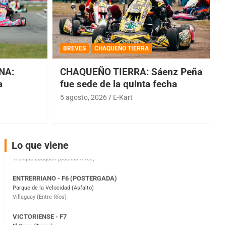
COBERTURA ESPECIAL DE E-KART.COM.AR
08/09-AGO
BREVES
CHAQUEÑO TIERRA
IAME SERIES ARGENTINA 6
Ramiro Tot (Asfalto)
NA:
CHAQUEÑO TIERRA: Sáenz Peña
Baradero (Buenos Aires)
a
fue sede de la quinta fecha
KDO - F6
5 agosto, 2026
E-Kart
Ciudad de Trenque Lauquen (Asfalto)
Trenque Lauquen (Buenos Aires)
ENTRERRIANO - F6 (POSTERGADA)
Lo que viene
Parque de la Velocidad (Asfalto)
Villaguay (Entre Ríos)
VICTORIENSE - F7
El Cerro (Tierra)
Victoria (Entre Ríos)
PATAGONICO - F6
Moto Club Reginense (Tierra)