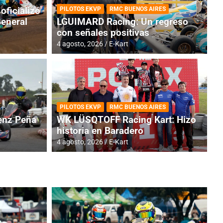
oficializó
PILOTOS EKVP
RMC BUENOS AIRES
General
LGUIMARD Racing: Un regreso
con señales positivas
4 agosto, 2026
E-Kart
RMC BUENOS AIRES
BR
ES: Cerró una jornada
I
PILOTOS EKVP
RMC BUENOS AIRES
adero
f
nz Peña
WK LÜSQTOFF Racing Kart: Hizo
historia en Baradero
6 a
4 agosto, 2026
E-Kart