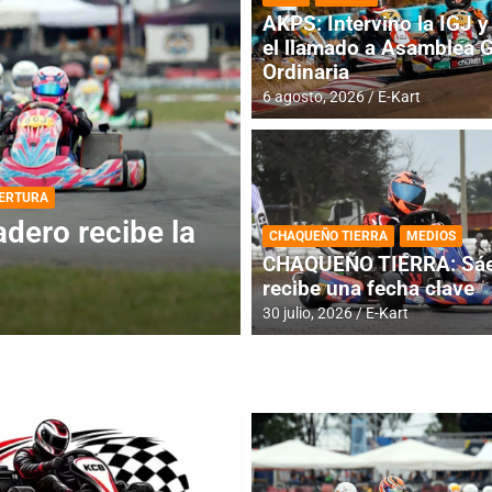
AKPS: Intervino la IGJ y 
el llamado a Asamblea 
Ordinaria
6 agosto, 2026
E-Kart
DESTACADA
INFORME CENTRAL
ios para la
RMC BUENOS AIR
CHAQUEÑO TIERRA
MEDIOS
histórica en Bar
CHAQUEÑO TIERRA: Sáe
recibe una fecha clave
4 agosto, 2026
E-Kart
30 julio, 2026
E-Kart