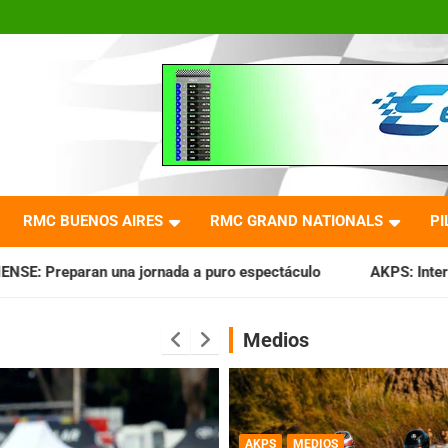
RMC BUENOS AIRES
RMC GRAND NATIONALS
PI
da a puro espectáculo
AKPS: Intervino la IGJ y oficializó 
Medios
AKPS
MEDIOS