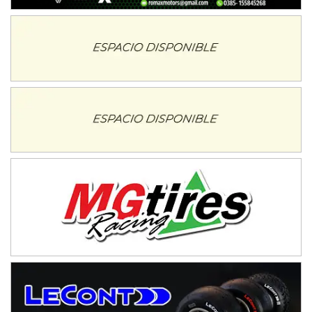
08/09-AGO
IAME SERIES ARGENTINA 6
Ramiro Tot (Asfalto)
Baradero (Buenos Aires)
KDO - F6
Ciudad de Trenque Lauquen (Asfalto)
Trenque Lauquen (Buenos Aires)
ENTRERRIANO - F6 (POSTERGADA)
Parque de la Velocidad (Asfalto)
Villaguay (Entre Ríos)
VICTORIENSE - F7
El Cerro (Tierra)
Victoria (Entre Ríos)
PATAGONICO - F6
Moto Club Reginense (Tierra)
Gral. E. Godoy (Río Negro)
CSK - F7