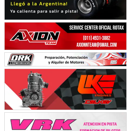
Juventud Unida (Tierra)
Humboldt (Santa Fe)
NORESTE SANTAFESINO - F6
Ciudad de Avellaneda (Asfalto)
Avellaneda (Santa Fe)
SUR SANTAFESINO - F4
José Samuel Sánchez (Tierra)
Rufino (Santa Fe)
TUCUMANO - F5
Juan Navarro (Asfalto)
El Timbó (Tucumán)