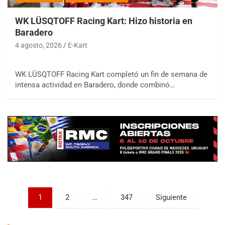
WK LÜSQTOFF Racing Kart: Hizo historia en
Baradero
4 agosto, 2026
E-Kart
WK LÜSQTOFF Racing Kart completó un fin de semana de
COBERTURA ESPECIAL DE E-KART.COM.AR
intensa actividad en Baradero, donde combinó…
08/09-AGO
IAME SERIES ARGENTINA 6
Ramiro Tot (Asfalto)
Baradero (Buenos Aires)
KDO - F6
Ciudad de Trenque Lauquen (Asfalto)
Trenque Lauquen (Buenos Aires)
ENTRERRIANO - F6 (POSTERGADA)
Parque de la Velocidad (Asfalto)
Paginación
1
2
…
347
Siguiente
Villaguay (Entre Ríos)
de
VICTORIENSE - F7