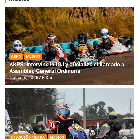
AKPS
MEDIOS
AKPS: Intervino la IGJ y oficializó el llamado a
Asamblea General Ordinaria
6 agosto, 2026
E-Kart
CHAQUEÑO TIERRA
MEDIOS