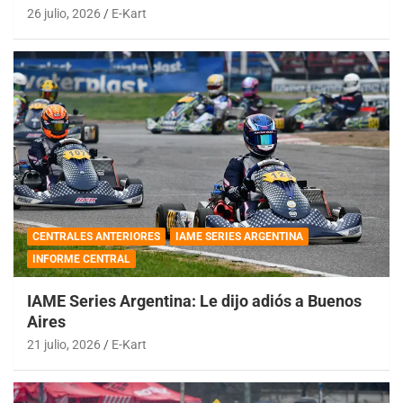
26 julio, 2026
E-Kart
CENTRALES ANTERIORES
IAME SERIES ARGENTINA
INFORME CENTRAL
IAME Series Argentina: Le dijo adiós a Buenos
Aires
21 julio, 2026
E-Kart