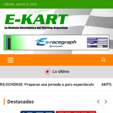
Saltar
sábado, agosto 8, 2026
al
contenido
E-Kart.com.ar | La Revista
Electrónica del Karting en
Argentina
Lo último
ada a puro espectáculo
AKPS: Intervino la IGJ y oficializó el
Destacadas