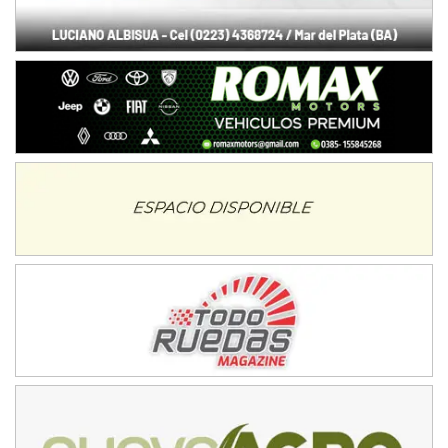
Juan Navarro (Asfalto)
El Timbó (Tucumán)