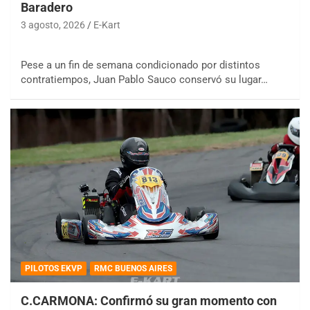
Baradero
3 agosto, 2026
E-Kart
Pese a un fin de semana condicionado por distintos
contratiempos, Juan Pablo Sauco conservó su lugar…
COBERTURA ESPECIAL DE E-KART.COM.AR
PILOTOS EKVP
RMC BUENOS AIRES
08/09-AGO
IAME SERIES ARGENTINA 6
C.CARMONA: Confirmó su gran momento con
Ramiro Tot (Asfalto)