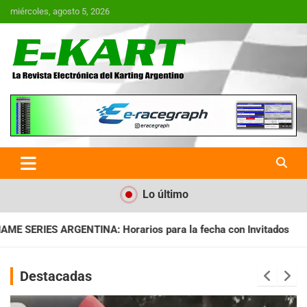
Saltar
miércoles, agosto 5, 2026
al
contenido
E-Kart.com.ar | La Revista
Electrónica del Karting en
Argentina
Lo último
s para la fecha con Invitados
RMC BUENOS AIRES: Cerró una 
Destacadas