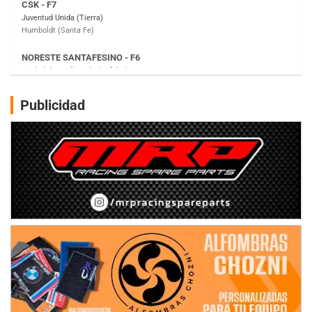
Ciudad de Avellaneda (Asfalto)
Avellaneda (Santa Fe)
SUR SANTAFESINO - F4
José Samuel Sánchez (Tierra)
Rufino (Santa Fe)
TUCUMANO - F5
Publicidad
Juan Navarro (Asfalto)
El Timbó (Tucumán)
COBERTURA ESPECIAL DE E-KART.COM.AR
08/09-AGO
IAME SERIES ARGENTINA 6
Ramiro Tot (Asfalto)
Baradero (Buenos Aires)
KDO - F6
Ciudad de Trenque Lauquen (Asfalto)
Trenque Lauquen (Buenos Aires)
ENTRERRIANO - F6 (POSTERGADA)
Parque de la Velocidad (Asfalto)