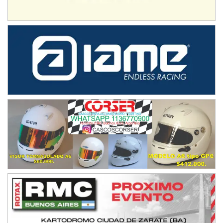
IAME SERIES ARGENTINA 6
Ramiro Tot (Asfalto)
Baradero (Buenos Aires)
KDO - F6
Ciudad de Trenque Lauquen (Asfalto)
Trenque Lauquen (Buenos Aires)
ENTRERRIANO - F6 (POSTERGADA)
Parque de la Velocidad (Asfalto)
Villaguay (Entre Ríos)
VICTORIENSE - F7
El Cerro (Tierra)
Victoria (Entre Ríos)
PATAGONICO - F6
Moto Club Reginense (Tierra)
Gral. E. Godoy (Río Negro)
CSK - F7
Juventud Unida (Tierra)
Humboldt (Santa Fe)