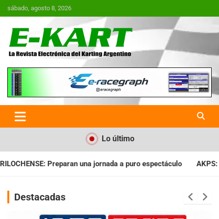
Saltar
sábado, agosto 8, 2026
al
contenido
E-Kart.com.ar | La Revista
Electrónica del Karting en
Argentina
Lo último
puro espectáculo
AKPS: Intervino la IGJ y oficializó el llama
Destacadas