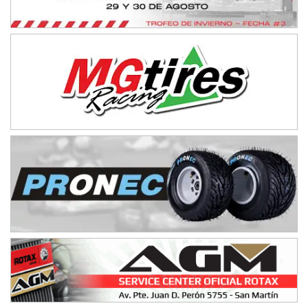
NORESTE SANTAFESINO - F6
Ciudad de Avellaneda (Asfalto)
Avellaneda (Santa Fe)
SUR SANTAFESINO - F4
José Samuel Sánchez (Tierra)
Rufino (Santa Fe)
TUCUMANO - F5
Juan Navarro (Asfalto)
El Timbó (Tucumán)