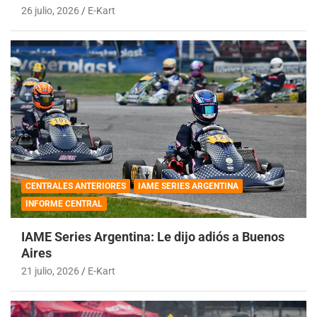
26 julio, 2026
E-Kart
CENTRALES ANTERIORES
IAME SERIES ARGENTINA
INFORME CENTRAL
IAME Series Argentina: Le dijo adiós a Buenos
Aires
21 julio, 2026
E-Kart