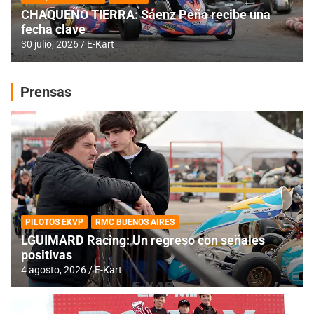
CHAQUEÑO TIERRA: Sáenz Peña recibe una
fecha clave
30 julio, 2026
E-Kart
Prensas
PILOTOS EKVP
RMC BUENOS AIRES
LGUIMARD Racing: Un regreso con señales
positivas
4 agosto, 2026
E-Kart