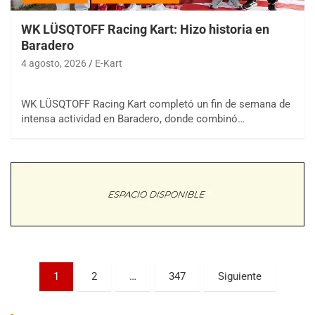
WK LÜSQTOFF Racing Kart: Hizo historia en
Baradero
4 agosto, 2026
E-Kart
COBERTURA ESPECIAL DE E-KART.COM.AR
WK LÜSQTOFF Racing Kart completó un fin de semana de
08/09-AGO
intensa actividad en Baradero, donde combinó…
IAME SERIES ARGENTINA 6
Ramiro Tot (Asfalto)
Baradero (Buenos Aires)
KDO - F6
Ciudad de Trenque Lauquen (Asfalto)
Trenque Lauquen (Buenos Aires)
ENTRERRIANO - F6 (POSTERGADA)
Parque de la Velocidad (Asfalto)
Villaguay (Entre Ríos)
Paginación
1
2
…
347
Siguiente
de
VICTORIENSE - F7
El Cerro (Tierra)