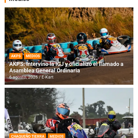
AKPS
MEDIOS
AKPS: Intervino la IGJ y oficializó el llamado a
Asamblea General Ordinaria
6 agosto, 2026
E-Kart
CHAQUEÑO TIERRA
MEDIOS