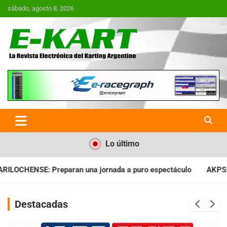
Saltar
sábado, agosto 8, 2026
al
contenido
E-Kart.com.ar | La Revista
Electrónica del Karting en
Argentina
Lo último
ada a puro espectáculo
AKPS: Intervino la IGJ y oficializó el
Destacadas