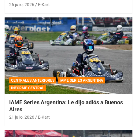
26 julio, 2026
E-Kart
CENTRALES ANTERIORES
IAME SERIES ARGENTINA
INFORME CENTRAL
IAME Series Argentina: Le dijo adiós a Buenos
Aires
21 julio, 2026
E-Kart