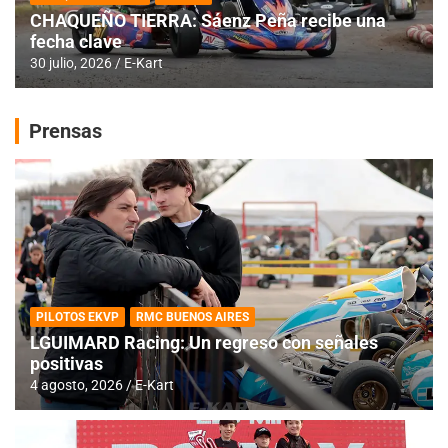
CHAQUEÑO TIERRA: Sáenz Peña recibe una
fecha clave
30 julio, 2026
E-Kart
Prensas
PILOTOS EKVP
RMC BUENOS AIRES
LGUIMARD Racing: Un regreso con señales
positivas
4 agosto, 2026
E-Kart