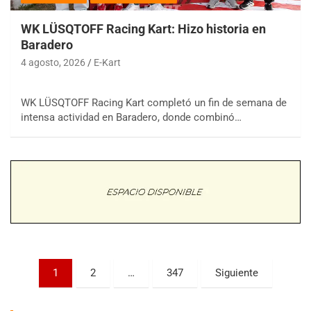
WK LÜSQTOFF Racing Kart: Hizo historia en
Baradero
4 agosto, 2026
E-Kart
WK LÜSQTOFF Racing Kart completó un fin de semana de
COBERTURA ESPECIAL DE E-KART.COM.AR
intensa actividad en Baradero, donde combinó…
08/09-AGO
IAME SERIES ARGENTINA 6
Ramiro Tot (Asfalto)
Baradero (Buenos Aires)
KDO - F6
Ciudad de Trenque Lauquen (Asfalto)
Trenque Lauquen (Buenos Aires)
ENTRERRIANO - F6 (POSTERGADA)
Parque de la Velocidad (Asfalto)
Paginación
1
2
…
347
Siguiente
Villaguay (Entre Ríos)
de
VICTORIENSE - F7