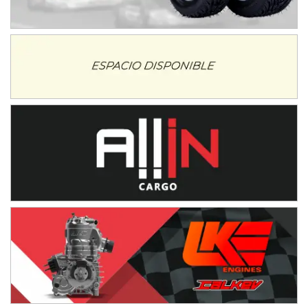
08/09-AGO
IAME SERIES ARGENTINA 6
Ramiro Tot (Asfalto)
Baradero (Buenos Aires)
KDO - F6
Ciudad de Trenque Lauquen (Asfalto)
Trenque Lauquen (Buenos Aires)
ENTRERRIANO - F6 (POSTERGADA)
Parque de la Velocidad (Asfalto)
Villaguay (Entre Ríos)
VICTORIENSE - F7
El Cerro (Tierra)
Victoria (Entre Ríos)
PATAGONICO - F6
Moto Club Reginense (Tierra)
Gral. E. Godoy (Río Negro)
CSK - F7
Juventud Unida (Tierra)