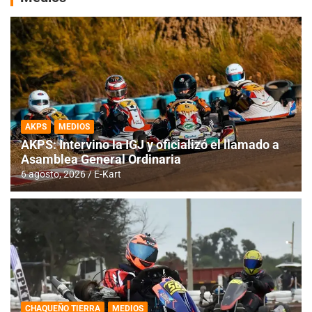
AKPS
MEDIOS
AKPS: Intervino la IGJ y oficializó el llamado a
Asamblea General Ordinaria
6 agosto, 2026
E-Kart
CHAQUEÑO TIERRA
MEDIOS