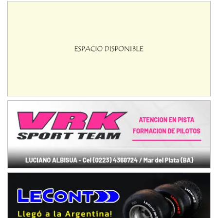
Humboldt (Santa Fe)
NORESTE SANTAFESINO - F6
Ciudad de Avellaneda (Asfalto)
Avellaneda (Santa Fe)
SUR SANTAFESINO - F4
José Samuel Sánchez (Tierra)
Rufino (Santa Fe)
TUCUMANO - F5
Juan Navarro (Asfalto)
El Timbó (Tucumán)