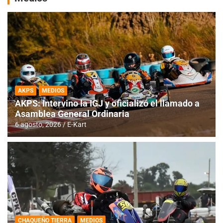
AKPS
MEDIOS
AKPS: Intervino la IGJ y oficializó el llamado a
Asamblea General Ordinaria
6 agosto, 2026
E-Kart
CHAQUEÑO TIERRA
MEDIOS