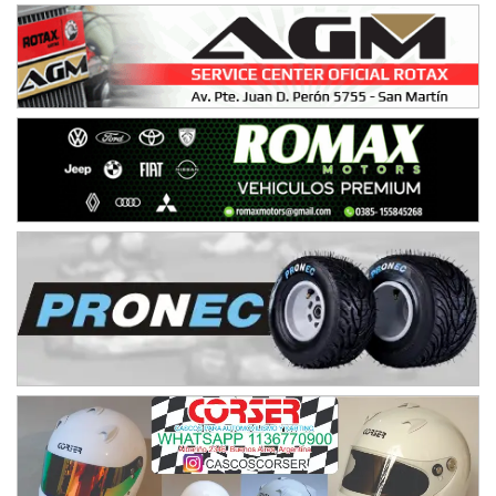
08/09-AGO
IAME SERIES ARGENTINA 6
Ramiro Tot (Asfalto)
Baradero (Buenos Aires)
KDO - F6
Ciudad de Trenque Lauquen (Asfalto)
Trenque Lauquen (Buenos Aires)
ENTRERRIANO - F6 (POSTERGADA)
Parque de la Velocidad (Asfalto)
Villaguay (Entre Ríos)
VICTORIENSE - F7
El Cerro (Tierra)
Victoria (Entre Ríos)
PATAGONICO - F6
Moto Club Reginense (Tierra)
Gral. E. Godoy (Río Negro)
CSK - F7
Juventud Unida (Tierra)