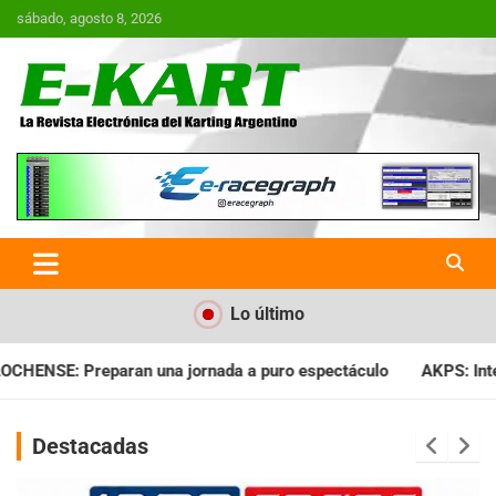
Saltar
sábado, agosto 8, 2026
al
contenido
E-Kart.com.ar | La Revista
Electrónica del Karting en
Argentina
Lo último
 a puro espectáculo
AKPS: Intervino la IGJ y oficializó el lla
Destacadas