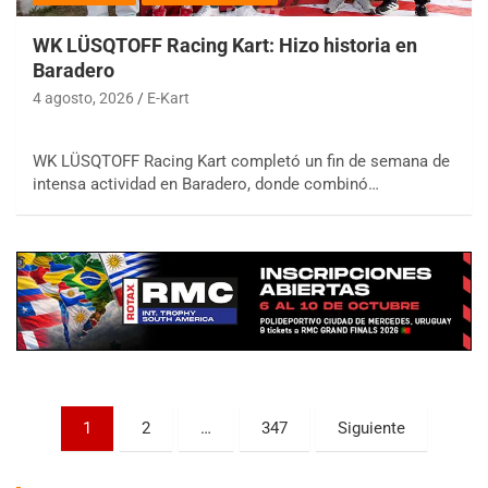
WK LÜSQTOFF Racing Kart: Hizo historia en
Baradero
4 agosto, 2026
E-Kart
COBERTURA ESPECIAL DE E-KART.COM.AR
WK LÜSQTOFF Racing Kart completó un fin de semana de
08/09-AGO
intensa actividad en Baradero, donde combinó…
IAME SERIES ARGENTINA 6
Ramiro Tot (Asfalto)
Baradero (Buenos Aires)
KDO - F6
Ciudad de Trenque Lauquen (Asfalto)
Trenque Lauquen (Buenos Aires)
ENTRERRIANO - F6 (POSTERGADA)
Parque de la Velocidad (Asfalto)
Paginación
Villaguay (Entre Ríos)
1
2
…
347
Siguiente
de
VICTORIENSE - F7
El Cerro (Tierra)