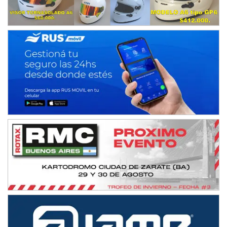
Humboldt (Santa Fe)
NORESTE SANTAFESINO - F6
Ciudad de Avellaneda (Asfalto)
Avellaneda (Santa Fe)
SUR SANTAFESINO - F4
José Samuel Sánchez (Tierra)
Rufino (Santa Fe)
TUCUMANO - F5
Juan Navarro (Asfalto)
El Timbó (Tucumán)