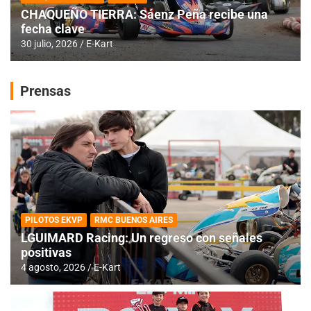
CHAQUEÑO TIERRA: Sáenz Peña recibe una
fecha clave
30 julio, 2026
E-Kart
Prensas
PILOTOS EKVP
RMC BUENOS AIRES
LGUIMARD Racing: Un regreso con señales
positivas
4 agosto, 2026
E-Kart