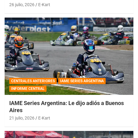
26 julio, 2026
E-Kart
CENTRALES ANTERIORES
IAME SERIES ARGENTINA
INFORME CENTRAL
IAME Series Argentina: Le dijo adiós a Buenos
Aires
21 julio, 2026
E-Kart