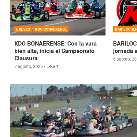
BREVES
KDO BONAERENSE
BARILOCHE
KDO BONAERENSE: Con la vara
BARILOC
bien alta, inicia el Campeonato
jornada 
Clausura
6 agosto, 2
7 agosto, 2026
E-Kart