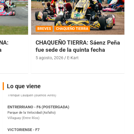
COBERTURA ESPECIAL DE E-KART.COM.AR
08/09-AGO
BREVES
CHAQUEÑO TIERRA
IAME SERIES ARGENTINA 6
Ramiro Tot (Asfalto)
NA:
CHAQUEÑO TIERRA: Sáenz Peña
Baradero (Buenos Aires)
a
fue sede de la quinta fecha
5 agosto, 2026
E-Kart
KDO - F6
Ciudad de Trenque Lauquen (Asfalto)
Trenque Lauquen (Buenos Aires)
ENTRERRIANO - F6 (POSTERGADA)
Lo que viene
Parque de la Velocidad (Asfalto)
Villaguay (Entre Ríos)
VICTORIENSE - F7
El Cerro (Tierra)
Victoria (Entre Ríos)
PATAGONICO - F6
Moto Club Reginense (Tierra)