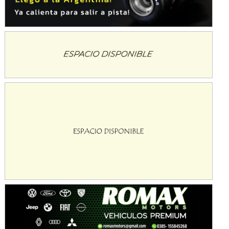
KDO - F6
Ciudad de Trenque Lauquen (Asfalto)
Trenque Lauquen (Buenos Aires)
ENTRERRIANO - F6 (POSTERGADA)
Parque de la Velocidad (Asfalto)
Villaguay (Entre Ríos)
VICTORIENSE - F7
El Cerro (Tierra)
Victoria (Entre Ríos)
PATAGONICO - F6
Moto Club Reginense (Tierra)
Gral. E. Godoy (Río Negro)
CSK - F7
Juventud Unida (Tierra)
Humboldt (Santa Fe)
NORESTE SANTAFESINO - F6
Ciudad de Avellaneda (Asfalto)