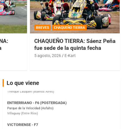
COBERTURA ESPECIAL DE E-KART.COM.AR
08/09-AGO
BREVES
CHAQUEÑO TIERRA
IAME SERIES ARGENTINA 6
NA:
CHAQUEÑO TIERRA: Sáenz Peña
Ramiro Tot (Asfalto)
Baradero (Buenos Aires)
a
fue sede de la quinta fecha
5 agosto, 2026
E-Kart
KDO - F6
Ciudad de Trenque Lauquen (Asfalto)
Trenque Lauquen (Buenos Aires)
ENTRERRIANO - F6 (POSTERGADA)
Lo que viene
Parque de la Velocidad (Asfalto)
Villaguay (Entre Ríos)
VICTORIENSE - F7
El Cerro (Tierra)
Victoria (Entre Ríos)
PATAGONICO - F6
Moto Club Reginense (Tierra)