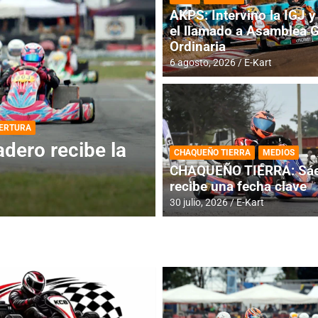
AKPS: Intervino la IGJ y 
el llamado a Asamblea 
Ordinaria
6 agosto, 2026
E-Kart
DESTACADA
INFORME CENTRAL
ios para la
RMC BUENOS AIR
CHAQUEÑO TIERRA
MEDIOS
histórica en Bar
CHAQUEÑO TIERRA: Sáe
recibe una fecha clave
4 agosto, 2026
E-Kart
30 julio, 2026
E-Kart