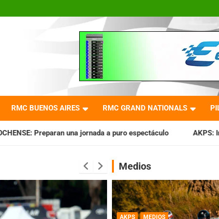
RMC BUENOS AIRES
RMC GRAND NATIONALS
PI
ornada a puro espectáculo
AKPS: Intervino la IGJ y oficial
Medios
AKPS
MEDIOS