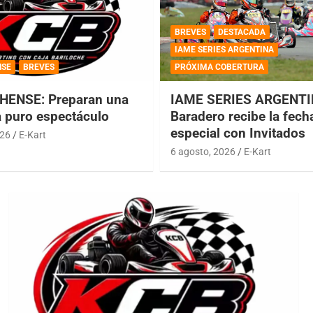
BREVES
DESTACADA
IAME SERIES ARGENTINA
NSE
BREVES
PRÓXIMA COBERTURA
HENSE: Preparan una
IAME SERIES ARGENTI
a puro espectáculo
Baradero recibe la fech
especial con Invitados
026
E-Kart
6 agosto, 2026
E-Kart