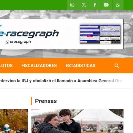
LOTOS
FISCALIZADORES
ESTADISTICAS
izó el llamado a Asamblea General Ordinaria
IAME SERIES ARG
Prensas