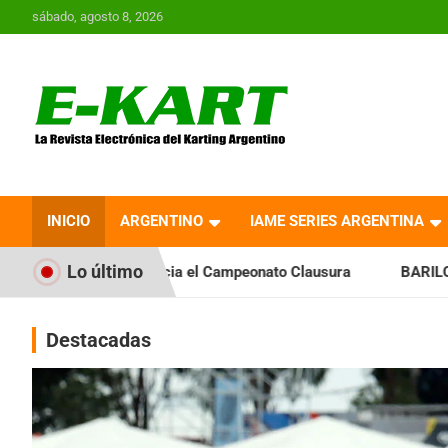
Saltar
sábado, agosto 8, 2026
al
contenido
E-Kart.com.ar | La
Revista Electrónica del
INICIO
ARGENTINO
IAME SERIES ARGENTINA
Karting en Argentina
Lo último
icia el Campeonato Clausura
BARILOCHENSE: Preparan una j
Destacadas