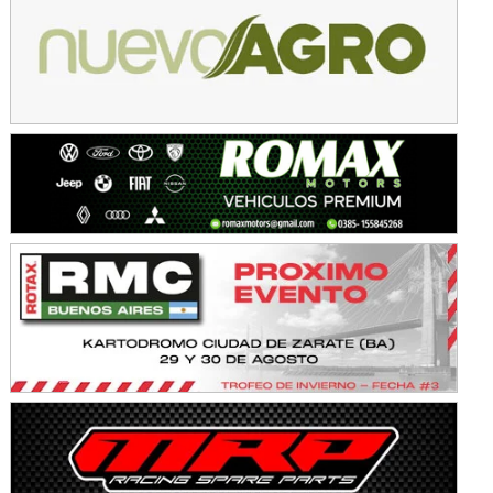
Avellaneda (Santa Fe)
SUR SANTAFESINO - F4
José Samuel Sánchez (Tierra)
Rufino (Santa Fe)
TUCUMANO - F5
Juan Navarro (Asfalto)
El Timbó (Tucumán)