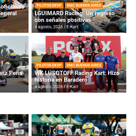
oficializó
PILOTOS EKVP
RMC BUENOS AIRES
General
LGUIMARD Racing: Un regreso
con señales positivas
4 agosto, 2026
E-Kart
RMC BUENOS AIRES
BR
ES: Cerró una jornada
I
PILOTOS EKVP
RMC BUENOS AIRES
adero
f
nz Peña
WK LÜSQTOFF Racing Kart: Hizo
historia en Baradero
6 a
4 agosto, 2026
E-Kart