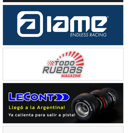
KDO - F6
Ciudad de Trenque Lauquen (Asfalto)
Trenque Lauquen (Buenos Aires)
ENTRERRIANO - F6 (POSTERGADA)
Parque de la Velocidad (Asfalto)
Villaguay (Entre Ríos)
VICTORIENSE - F7
El Cerro (Tierra)
Victoria (Entre Ríos)
PATAGONICO - F6
Moto Club Reginense (Tierra)
Gral. E. Godoy (Río Negro)
CSK - F7
Juventud Unida (Tierra)
Humboldt (Santa Fe)
NORESTE SANTAFESINO - F6
Ciudad de Avellaneda (Asfalto)