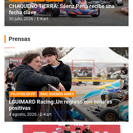
CHAQUEÑO TIERRA: Sáenz Peña recibe una
fecha clave
30 julio, 2026
E-Kart
Prensas
PILOTOS EKVP
RMC BUENOS AIRES
LGUIMARD Racing: Un regreso con señales
positivas
4 agosto, 2026
E-Kart