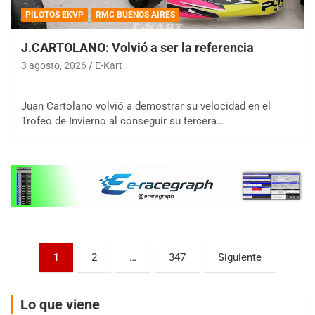
PILOTOS EKVP
RMC BUENOS AIRES
J.CARTOLANO: Volvió a ser la referencia
3 agosto, 2026
E-Kart
COBERTURA ESPECIAL DE E-KART.COM.AR
08/09-AGO
Juan Cartolano volvió a demostrar su velocidad en el
Trofeo de Invierno al conseguir su tercera…
IAME SERIES ARGENTINA 6
Ramiro Tot (Asfalto)
Baradero (Buenos Aires)
KDO - F6
Ciudad de Trenque Lauquen (Asfalto)
Trenque Lauquen (Buenos Aires)
ENTRERRIANO - F6 (POSTERGADA)
Parque de la Velocidad (Asfalto)
Paginación
1
2
…
347
Siguiente
Villaguay (Entre Ríos)
de
VICTORIENSE - F7
entradas
El Cerro (Tierra)
Lo que viene
Victoria (Entre Ríos)