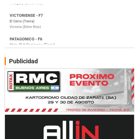
PATAGONICO - F6
Moto Club Reginense (Tierra)
Gral. E. Godoy (Río Negro)
CSK - F7
Juventud Unida (Tierra)
Humboldt (Santa Fe)
NORESTE SANTAFESINO - F6
Publicidad
Ciudad de Avellaneda (Asfalto)
Avellaneda (Santa Fe)
SUR SANTAFESINO - F4
José Samuel Sánchez (Tierra)
Rufino (Santa Fe)
TUCUMANO - F5
Juan Navarro (Asfalto)
El Timbó (Tucumán)
COBERTURA ESPECIAL DE E-KART.COM.AR
08/09-AGO