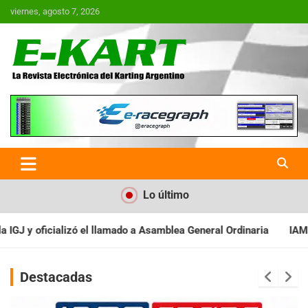
Saltar
viernes, agosto 7, 2026
al
contenido
E-Kart.com.ar | La Revista
Electrónica del Karting en
Argentina
Lo último
 Asamblea General Ordinaria
IAME SERIES ARGENTINA: Baradero r
Destacadas