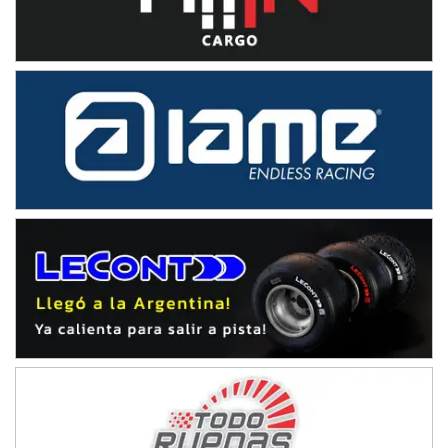
IAME SERIES ARGENTINA 6
Ramiro Tot (Asfalto)
Baradero (Buenos Aires)
KDO - F6
Ciudad de Trenque Lauquen (Asfalto)
Trenque Lauquen (Buenos Aires)
ENTRERRIANO - F6 (POSTERGADA)
Parque de la Velocidad (Asfalto)
Villaguay (Entre Ríos)
VICTORIENSE - F7
El Cerro (Tierra)
Victoria (Entre Ríos)
PATAGONICO - F6
Moto Club Reginense (Tierra)
Gral. E. Godoy (Río Negro)
CSK - F7
Juventud Unida (Tierra)
Humboldt (Santa Fe)