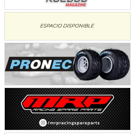
NORESTE SANTAFESINO - F6
Ciudad de Avellaneda (Asfalto)
Avellaneda (Santa Fe)
SUR SANTAFESINO - F4
José Samuel Sánchez (Tierra)
Rufino (Santa Fe)
TUCUMANO - F5
Juan Navarro (Asfalto)
El Timbó (Tucumán)