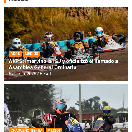
AKPS
MEDIOS
AKPS: Intervino la IGJ y oficializó el llamado a
Asamblea General Ordinaria
6 agosto, 2026
E-Kart
CHAQUEÑO TIERRA
MEDIOS