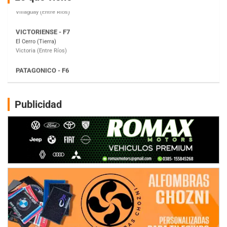
Victoria (Entre Ríos)
PATAGONICO - F6
Moto Club Reginense (Tierra)
Gral. E. Godoy (Río Negro)
CSK - F7
Juventud Unida (Tierra)
Humboldt (Santa Fe)
NORESTE SANTAFESINO - F6
Publicidad
Ciudad de Avellaneda (Asfalto)
Avellaneda (Santa Fe)
SUR SANTAFESINO - F4
José Samuel Sánchez (Tierra)
Rufino (Santa Fe)
TUCUMANO - F5
Juan Navarro (Asfalto)
El Timbó (Tucumán)
COBERTURA ESPECIAL DE E-KART.COM.AR
08/09-AGO