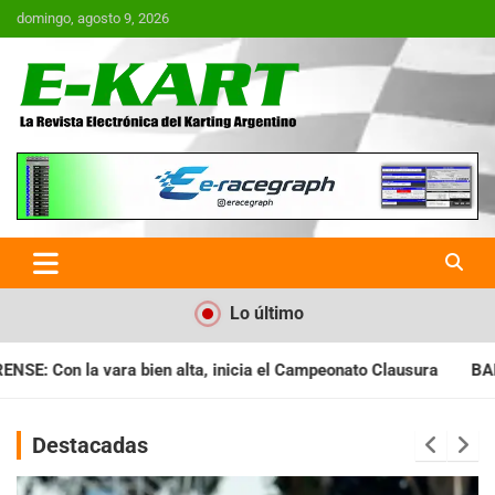
Saltar
domingo, agosto 9, 2026
al
contenido
E-Kart.com.ar | La Revista
Electrónica del Karting en
Argentina
Lo último
cia el Campeonato Clausura
BARILOCHENSE: Preparan una jorna
Destacadas