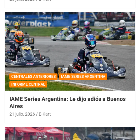
CENTRALES ANTERIORES
IAME SERIES ARGENTINA
INFORME CENTRAL
IAME Series Argentina: Le dijo adiós a Buenos
Aires
21 julio, 2026
E-Kart