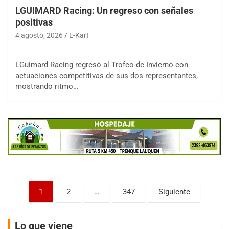
LGUIMARD Racing: Un regreso con señales
positivas
4 agosto, 2026
E-Kart
LGuimard Racing regresó al Trofeo de Invierno con
COBERTURA ESPECIAL DE E-KART.COM.AR
actuaciones competitivas de sus dos representantes,
08/09-AGO
mostrando ritmo…
IAME SERIES ARGENTINA 6
Ramiro Tot (Asfalto)
Baradero (Buenos Aires)
KDO - F6
Ciudad de Trenque Lauquen (Asfalto)
Trenque Lauquen (Buenos Aires)
ENTRERRIANO - F6 (POSTERGADA)
Parque de la Velocidad (Asfalto)
Paginación
1
2
…
347
Siguiente
Villaguay (Entre Ríos)
de
VICTORIENSE - F7
entradas
El Cerro (Tierra)
Lo que viene