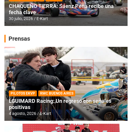
CHAQUEÑO TIERRA: Sáenz Peña recibe una
fecha clave
30 julio, 2026
E-Kart
Prensas
PILOTOS EKVP
RMC BUENOS AIRES
LGUIMARD Racing: Un regreso con señales
positivas
4 agosto, 2026
E-Kart