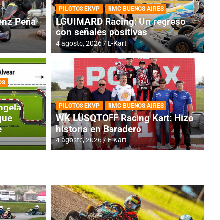
PILOTOS EKVP
RMC BUENOS AIRES
nz Peña
LGUIMARD Racing: Un regreso
con señales positivas
4 agosto, 2026
E-Kart
OS
TINA
DE
GENTINA: Horarios para la
R
ngela
PILOTOS EKVP
RMC BUENOS AIRES
dos
h
que
WK LÜSQTOFF Racing Kart: Hizo
e
historia en Baradero
4 a
4 agosto, 2026
E-Kart