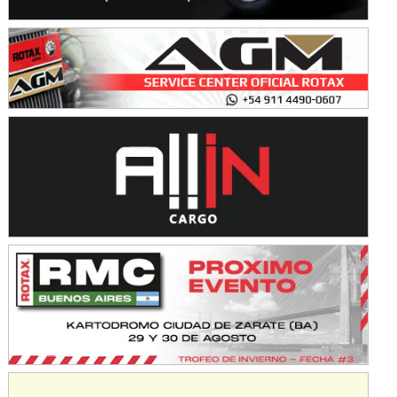
Avellaneda (Santa Fe)
SUR SANTAFESINO - F4
José Samuel Sánchez (Tierra)
Rufino (Santa Fe)
TUCUMANO - F5
Juan Navarro (Asfalto)
El Timbó (Tucumán)