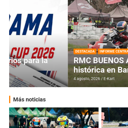
DESTACADA
INFORME CENTRAL
RMC BUENOS AIRES
RMC BUENOS AIRES: Cerró una
histórica en Baradero
4 agosto, 2026
E-Kart
Más noticias