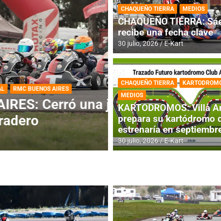
CHAQUEÑO TIERRA
MEDIOS
CHAQUEÑO TIERRA: Sáe
recibe una fecha clave
30 julio, 2026
E-Kart
CHAQUEÑO TIERRA
KARTODROM
DESTACADA
IAME SERIES ARGEN
MEDIOS
 jornada
IAME SERIES AR
KARTODROMOS: Villa A
fecha con Invita
prepara su kartódromo 
estrenaría en septiembr
4 agosto, 2026
E-Kart
30 julio, 2026
E-Kart