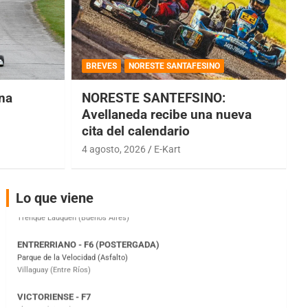
COBERTURA ESPECIAL DE E-KART.COM.AR
08/09-AGO
BREVES
NORESTE SANTAFESINO
IAME SERIES ARGENTINA 6
Ramiro Tot (Asfalto)
una
NORESTE SANTEFSINO:
Baradero (Buenos Aires)
Avellaneda recibe una nueva
cita del calendario
KDO - F6
Ciudad de Trenque Lauquen (Asfalto)
4 agosto, 2026
E-Kart
Trenque Lauquen (Buenos Aires)
ENTRERRIANO - F6 (POSTERGADA)
Lo que viene
Parque de la Velocidad (Asfalto)
Villaguay (Entre Ríos)
VICTORIENSE - F7
El Cerro (Tierra)
Victoria (Entre Ríos)
PATAGONICO - F6
Moto Club Reginense (Tierra)