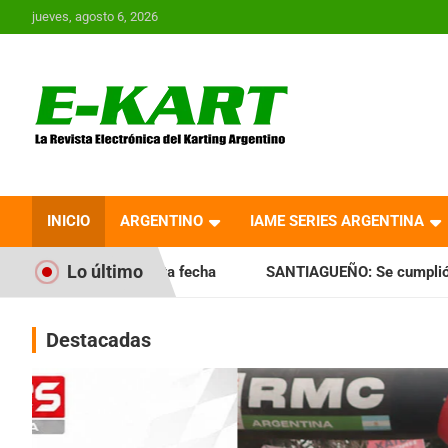
Saltar
jueves, agosto 6, 2026
al
contenido
E-Kart.com.ar | La
Revista Electrónica del
INICIO
ARGENTINO
IAME SERIES ARGENTINA
Karting en Argentina
Lo último
nta fecha
SANTIAGUEÑO: Se cumplió con la quinta fecha en
Destacadas