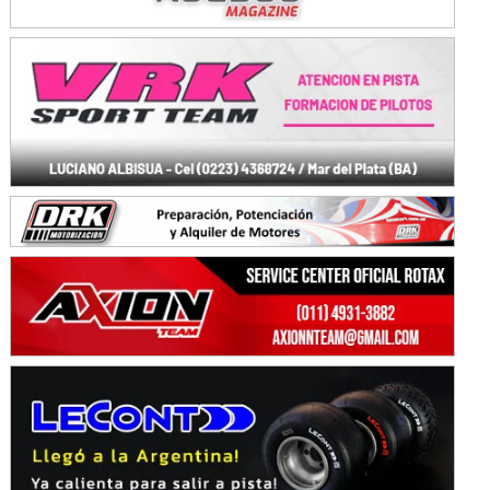
KDO - F6
Ciudad de Trenque Lauquen (Asfalto)
Trenque Lauquen (Buenos Aires)
ENTRERRIANO - F6 (POSTERGADA)
Parque de la Velocidad (Asfalto)
Villaguay (Entre Ríos)
VICTORIENSE - F7
El Cerro (Tierra)
Victoria (Entre Ríos)
PATAGONICO - F6
Moto Club Reginense (Tierra)
Gral. E. Godoy (Río Negro)
CSK - F7
Juventud Unida (Tierra)
Humboldt (Santa Fe)
NORESTE SANTAFESINO - F6
Ciudad de Avellaneda (Asfalto)