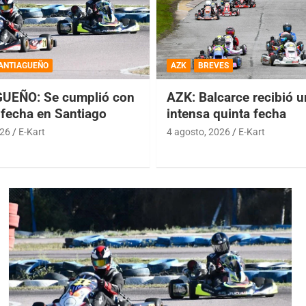
ANTIAGUEÑO
AZK
BREVES
UEÑO: Se cumplió con
AZK: Balcarce recibió 
 fecha en Santiago
intensa quinta fecha
026
E-Kart
4 agosto, 2026
E-Kart