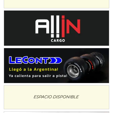
Ciudad de Avellaneda (Asfalto)
Avellaneda (Santa Fe)
SUR SANTAFESINO - F4
José Samuel Sánchez (Tierra)
Rufino (Santa Fe)
TUCUMANO - F5
Juan Navarro (Asfalto)
El Timbó (Tucumán)