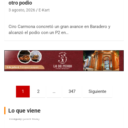
otro podio
3 agosto, 2026
E-Kart
COBERTURA ESPECIAL DE E-KART.COM.AR
Ciro Carmona concretó un gran avance en Baradero y
08/09-AGO
alcanzó el podio con un P2 en…
IAME SERIES ARGENTINA 6
Ramiro Tot (Asfalto)
Baradero (Buenos Aires)
KDO - F6
Ciudad de Trenque Lauquen (Asfalto)
Trenque Lauquen (Buenos Aires)
ENTRERRIANO - F6 (POSTERGADA)
Parque de la Velocidad (Asfalto)
Paginación
1
2
…
347
Siguiente
Villaguay (Entre Ríos)
de
VICTORIENSE - F7
entradas
El Cerro (Tierra)
Lo que viene
Victoria (Entre Ríos)
PATAGONICO - F6