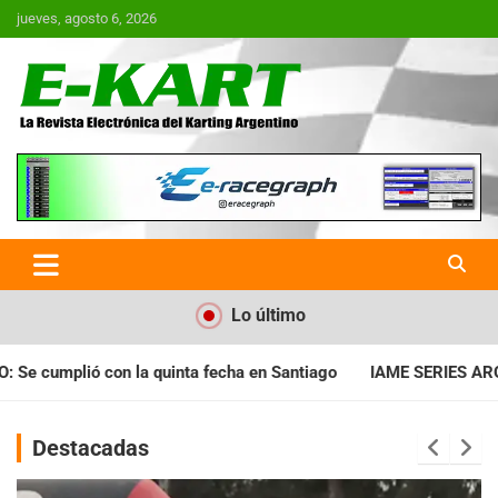
Saltar
jueves, agosto 6, 2026
al
contenido
E-Kart.com.ar | La Revista
Electrónica del Karting en
Argentina
Lo último
 en Santiago
IAME SERIES ARGENTINA: Horarios para la fecha 
Destacadas