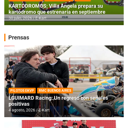
KARTODROMOS: Villa Angela prepara su
kartódromo que estrenaría en septiembre
30 julio, 2026
E-Kart
Prensas
PILOTOS EKVP
RMC BUENOS AIRES
LGUIMARD Racing: Un regreso con señales
positivas
4 agosto, 2026
E-Kart