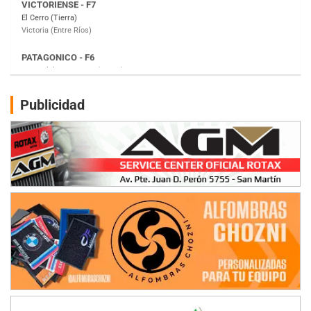
Moto Club Reginense (Tierra)
Gral. E. Godoy (Río Negro)
CSK - F7
Juventud Unida (Tierra)
Humboldt (Santa Fe)
NORESTE SANTAFESINO - F6
Publicidad
Ciudad de Avellaneda (Asfalto)
Avellaneda (Santa Fe)
SUR SANTAFESINO - F4
José Samuel Sánchez (Tierra)
Rufino (Santa Fe)
TUCUMANO - F5
Juan Navarro (Asfalto)
El Timbó (Tucumán)
COBERTURA ESPECIAL DE E-KART.COM.AR
08/09-AGO
IAME SERIES ARGENTINA 6
Ramiro Tot (Asfalto)