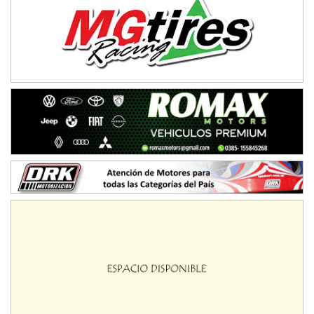
Baradero (Buenos Aires)
KDO - F6
Ciudad de Trenque Lauquen (Asfalto)
Trenque Lauquen (Buenos Aires)
ENTRERRIANO - F6 (POSTERGADA)
Parque de la Velocidad (Asfalto)
Villaguay (Entre Ríos)
VICTORIENSE - F7
El Cerro (Tierra)
Victoria (Entre Ríos)
PATAGONICO - F6
Moto Club Reginense (Tierra)
Gral. E. Godoy (Río Negro)
CSK - F7
Juventud Unida (Tierra)
Humboldt (Santa Fe)
NORESTE SANTAFESINO - F6