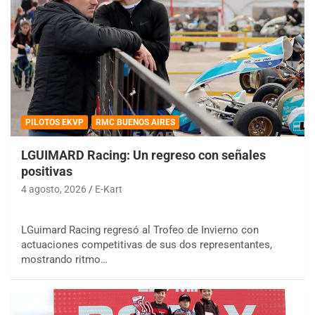
PILOTOS EKVP
RMC BUENOS AIRES
LGUIMARD Racing: Un regreso con señales
positivas
4 agosto, 2026
E-Kart
LGuimard Racing regresó al Trofeo de Invierno con
actuaciones competitivas de sus dos representantes,
mostrando ritmo…