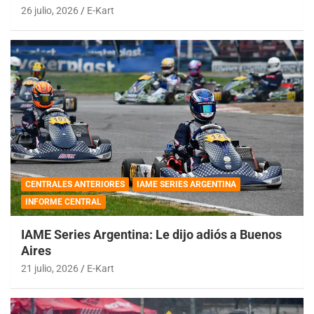
26 julio, 2026
E-Kart
CENTRALES ANTERIORES
IAME SERIES ARGENTINA
INFORME CENTRAL
IAME Series Argentina: Le dijo adiós a Buenos
Aires
21 julio, 2026
E-Kart