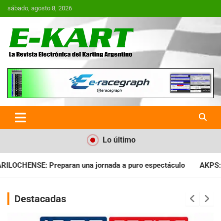
Saltar
sábado, agosto 8, 2026
al
contenido
E-Kart.com.ar | La Revista
Electrónica del Karting en
Argentina
Lo último
ada a puro espectáculo
AKPS: Intervino la IGJ y oficializó el
Destacadas