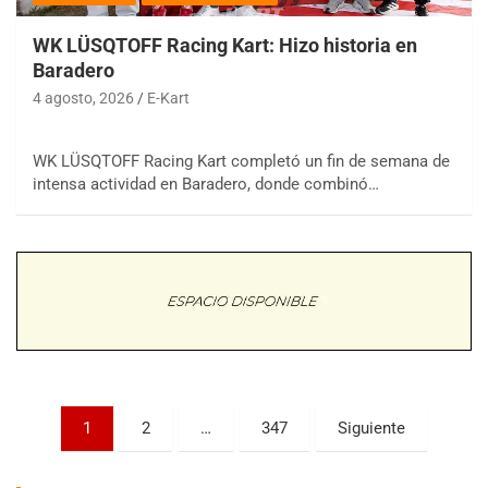
WK LÜSQTOFF Racing Kart: Hizo historia en
Baradero
4 agosto, 2026
E-Kart
WK LÜSQTOFF Racing Kart completó un fin de semana de
COBERTURA ESPECIAL DE E-KART.COM.AR
intensa actividad en Baradero, donde combinó…
08/09-AGO
IAME SERIES ARGENTINA 6
Ramiro Tot (Asfalto)
Baradero (Buenos Aires)
KDO - F6
Ciudad de Trenque Lauquen (Asfalto)
Trenque Lauquen (Buenos Aires)
ENTRERRIANO - F6 (POSTERGADA)
Parque de la Velocidad (Asfalto)
Paginación
1
2
…
347
Siguiente
Villaguay (Entre Ríos)
de
VICTORIENSE - F7