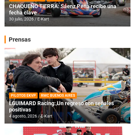
CHAQUEÑO TIERRA: Sáenz Peña recibe una
fecha clave
30 julio, 2026
E-Kart
Prensas
PILOTOS EKVP
RMC BUENOS AIRES
LGUIMARD Racing: Un regreso con señales
positivas
4 agosto, 2026
E-Kart