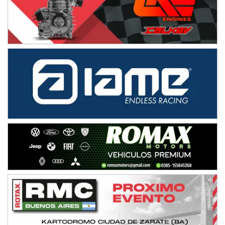
08/09-AGO
IAME SERIES ARGENTINA 6
Ramiro Tot (Asfalto)
Baradero (Buenos Aires)
KDO - F6
Ciudad de Trenque Lauquen (Asfalto)
Trenque Lauquen (Buenos Aires)
ENTRERRIANO - F6 (POSTERGADA)
Parque de la Velocidad (Asfalto)
Villaguay (Entre Ríos)
VICTORIENSE - F7
El Cerro (Tierra)
Victoria (Entre Ríos)
PATAGONICO - F6
Moto Club Reginense (Tierra)
Gral. E. Godoy (Río Negro)
CSK - F7
Juventud Unida (Tierra)