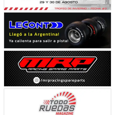
Humboldt (Santa Fe)
NORESTE SANTAFESINO - F6
Ciudad de Avellaneda (Asfalto)
Avellaneda (Santa Fe)
SUR SANTAFESINO - F4
José Samuel Sánchez (Tierra)
Rufino (Santa Fe)
TUCUMANO - F5
Juan Navarro (Asfalto)
El Timbó (Tucumán)