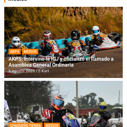
AKPS
MEDIOS
AKPS: Intervino la IGJ y oficializó el llamado a
Asamblea General Ordinaria
6 agosto, 2026
E-Kart
CHAQUEÑO TIERRA
MEDIOS